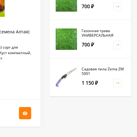
700
₽
Газонная трава
семена Алтая)
Перец сладкий Сапсан (семена Алтая)
УНИВЕРСАЛЬНАЯ
0,1 гр
700
₽
) сорт для
Раннеспелый (90-95 дней) урожайный сорт
 Куст компактный,
для выращивания в открытом грунте и
ет
теплицах.
Садовая пила Zema ZM
В НАЛИЧИИ
5001
1 150
₽
+
3.25
бонус(ов)
Клевер белый 0,5кг
(фас.)
65
₽
1 500
₽