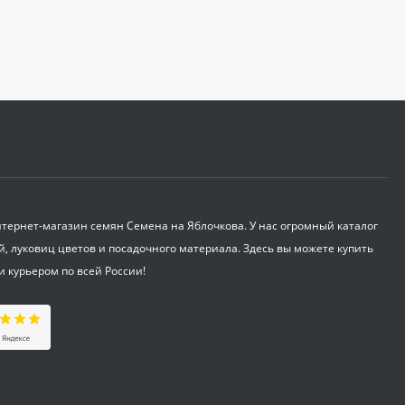
Садовая тяпка-
культиватор Zema ZM
2111
1 250
₽
Укрывной материал
Агроспан "17 4,20*13
530
₽
ернет-магазин семян Семена на Яблочкова. У нас огромный каталог
й, луковиц цветов и посадочного материала. Здесь вы можете купить
Совок садовый ZEMA
ZM 2110
и курьером по всей России!
1 100
₽
Краска садовая 3кг