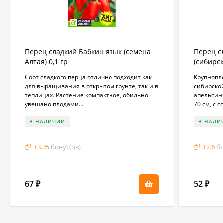
Перец сладкий Бабкин язык (семена
Перец с
Алтая) 0,1 гр
(сибирск
Сорт сладкого перца отлично подходит как
Крупнопл
для выращивания в открытом грунте, так и в
сибирско
теплицах. Растение компактное, обильно
апельсино
увешано плодами...
70 см, с 
В НАЛИЧИИ
В НАЛИ
+
3.35
бонус(ов)
+
2.6
бо
67
52
₽
₽