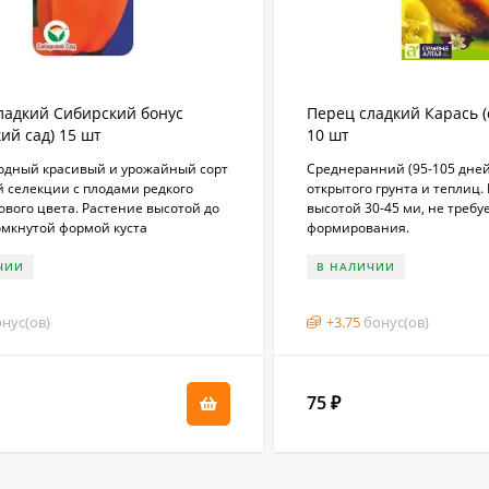
ладкий Сибирский бонус
Перец сладкий Карась (
ий сад) 15 шт
10 шт
одный красивый и урожайный сорт
Среднеранний (95-105 дней
й селекции с плодами редкого
открытого грунта и теплиц.
вого цвета. Растение высотой до
высотой 30-45 ми, не требу
сомкнутой формой куста
формирования.
ЧИИ
В НАЛИЧИИ
нус(ов)
+
3.75
бонус(ов)
75
₽