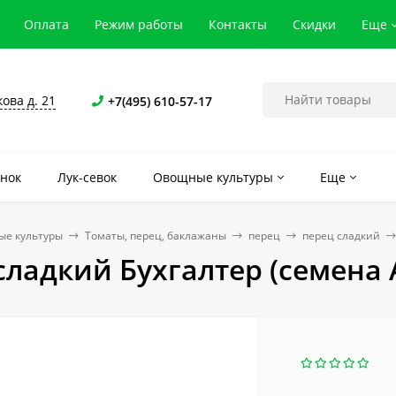
Оплата
Режим работы
Контакты
Скидки
Еще
кова д. 21
+7(495) 610-57-17
нок
Лук-севок
Овощные культуры
Еще
е культуры
Томаты, перец, баклажаны
перец
перец сладкий
сладкий Бухгалтер (семена 