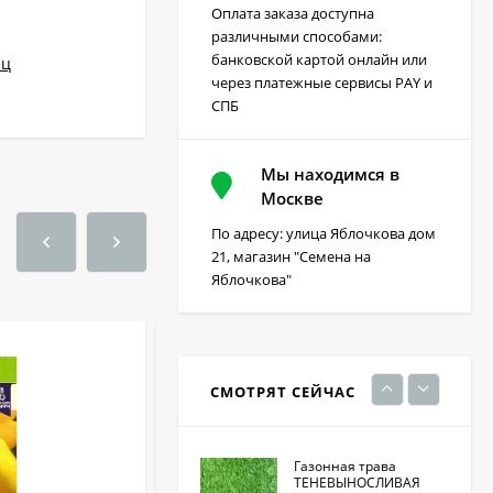
Оплата заказа доступна
различными способами:
Грейдер от сорняков
банковской картой онлайн или
ец
(август) 10 мл
через платежные сервисы PAY и
170
₽
СПБ
Мы находимся в
Фацелия 0,3кг (фас)
Москве
По адресу: улица Яблочкова дом
220
₽
21, магазин "Семена на
Яблочкова"
Кристалон томатный
100 гр
230
₽
СМОТРЯТ СЕЙЧАС
Газонная трава
ТЕНЕВЫНОСЛИВАЯ