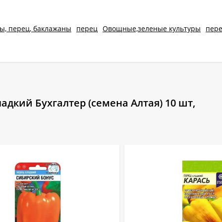
ы, перец, баклажаны
перец
Овощные,зеленые культуры
пер
дкий Бухгалтер (семена Алтая) 10 шт,