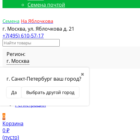
Семена почтой
Семена
На Яблочкова
г. Москва, ул. Яблочкова д. 21
+7(495) 610-57-17
Регион:
г. Москва
Избранное
Товар в избранном
✖
г. Санкт-Петербург ваш город?
Сравнение
Товар в сравнении
Вход
Да
Выбрать другой город
Вход
Регистрация
0
Корзина
0
₽
(пусто)