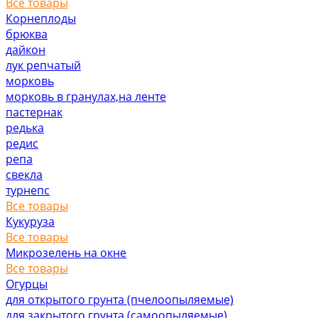
Все товары
Корнеплоды
брюква
дайкон
лук репчатый
морковь
морковь в гранулах,на ленте
пастернак
редька
редис
репа
свекла
турнепс
Все товары
Кукуруза
Все товары
Микрозелень на окне
Все товары
Огурцы
для открытого грунта (пчелоопыляемые)
для закрытого грунта (самоопыляемые)