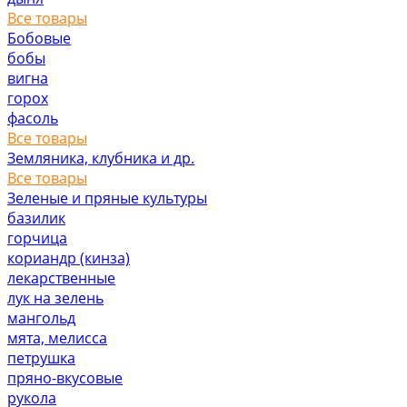
Все товары
Бобовые
бобы
вигна
горох
фасоль
Все товары
Земляника, клубника и др.
Все товары
Зеленые и пряные культуры
базилик
горчица
кориандр (кинза)
лекарственные
лук на зелень
мангольд
мята, мелисса
петрушка
пряно-вкусовые
рукола