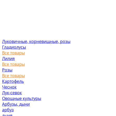
Луковичные, корневищные, розы
Гладиолусы
Все товары
Лилия
Все товары
Розы
Все товары
Картофель
Чеснок
Лук-севок
Овощные культуры
Арбузы, дыни
арбуз
дыня