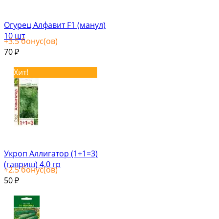
Огурец Алфавит F1 (манул)
10 шт
+
3.5
бонус(ов)
70
₽
Хит!
Укроп Аллигатор (1+1=3)
(гавриш) 4,0 гр
+
2.5
бонус(ов)
50
₽