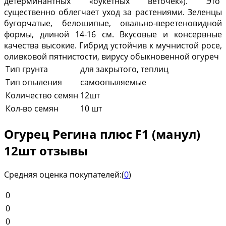
детерминантных «букетных веточек»). Это
существенно облегчает уход за растениями. Зеленцы
бугорчатые, белошипые, овально-веретеновидной
формы, длиной 14-
16 см
. Вкусовые и консервные
качества высокие. Гибрид устойчив к мучнистой росе,
оливковой пятнистости, вирусу обыкновенной огуреч
Тип грунта
для закрытого, теплиц
Тип опыления
самоопыляемые
Количество семян
12шт
Кол-во семян
10 шт
Огурец Регина плюс F1 (манул)
12шт отзывы
Средняя оценка покупателей:
(
0
)
0
0
0