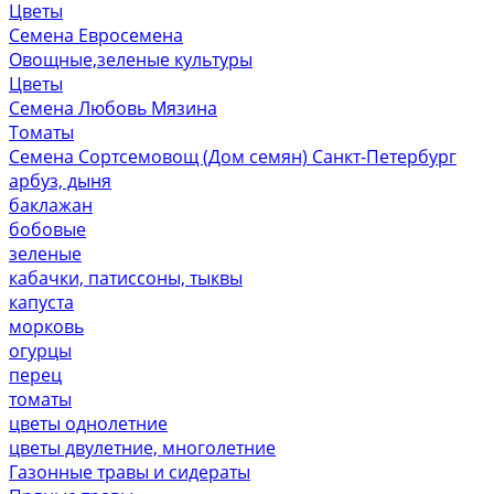
Цветы
Семена Евросемена
Овощные,зеленые культуры
Цветы
Семена Любовь Мязина
Томаты
Семена Сортсемовощ (Дом семян) Санкт-Петербург
арбуз, дыня
баклажан
бобовые
зеленые
кабачки, патиссоны, тыквы
капуста
морковь
огурцы
перец
томаты
цветы однолетние
цветы двулетние, многолетние
Газонные травы и сидераты