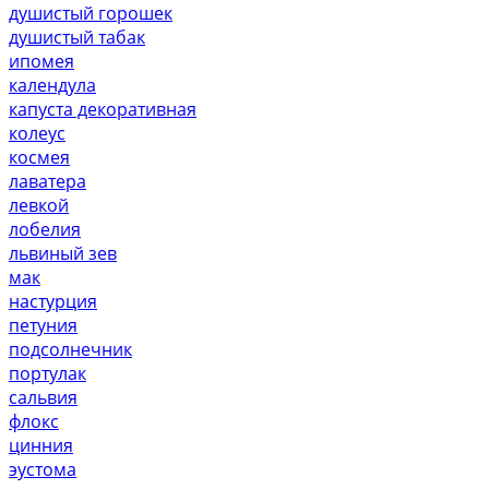
душистый горошек
душистый табак
ипомея
календула
капуста декоративная
колеус
космея
лаватера
левкой
лобелия
львиный зев
мак
настурция
петуния
подсолнечник
портулак
сальвия
флокс
цинния
эустома