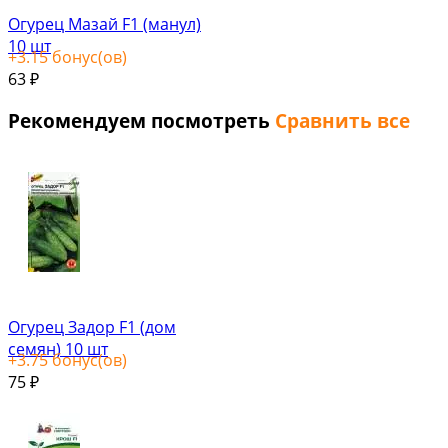
Огурец Мазай F1 (манул)
10 шт
+
3.15
бонус(ов)
63
₽
Рекомендуем посмотреть
Сравнить все
Огурец Задор F1 (дом
семян) 10 шт
+
3.75
бонус(ов)
75
₽