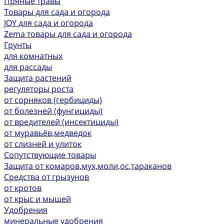
Пряные травы
Товары для сада и огорода
JOY для сада и огорода
Zema товары для сада и огорода
Грунты
для комнатных
для рассады
Защита растений
регуляторы роста
от сорняков (гербициды)
от болезней (фунгициды)
от вредителей (инсектициды)
от муравьёв,медведок
от слизней и улиток
Сопутствующие товары
Защита от комаров,мух,моли,ос,тараканов
Средства от грызунов
от кротов
от крыс и мышей
Удобрения
минеральные удобрения