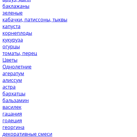
баклажаны
зеленые
кабачки, патиссоны, тыквы
капуста
корнеплоды
кукуруза
огурцы
томаты, перец
Цветы
Однолетние
агератум
алиссум
астра
бархатцы
бальзамин
василек
гацания
годеция
георгина
декоративные смеси