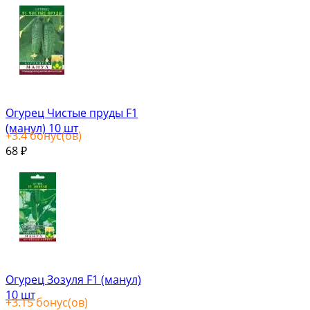
Огурец Чистые пруды F1
(манул) 10 шт
+
3.4
бонус(ов)
68
₽
Огурец Зозуля F1 (манул)
10 шт
+
3.15
бонус(ов)