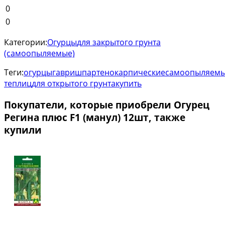
0
0
Категории:
Огурцы
для закрытого грунта
(самоопыляемые)
Теги:
огурцы
гавриш
партенокарпические
самоопыляем
теплиц
для открытого грунта
купить
Покупатели, которые приобрели Огурец
Регина плюс F1 (манул) 12шт, также
купили