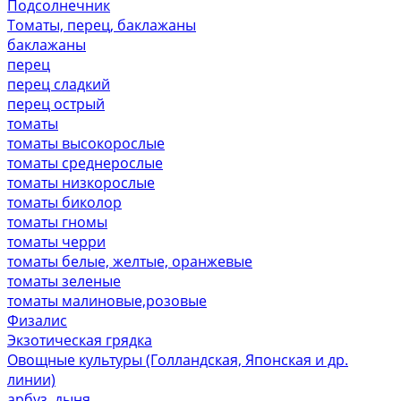
Подсолнечник
Томаты, перец, баклажаны
баклажаны
перец
перец сладкий
перец острый
томаты
томаты высокорослые
томаты среднерослые
томаты низкорослые
томаты биколор
томаты гномы
томаты черри
томаты белые, желтые, оранжевые
томаты зеленые
томаты малиновые,розовые
Физалис
Экзотическая грядка
Овощные культуры (Голландская, Японская и др.
линии)
арбуз, дыня