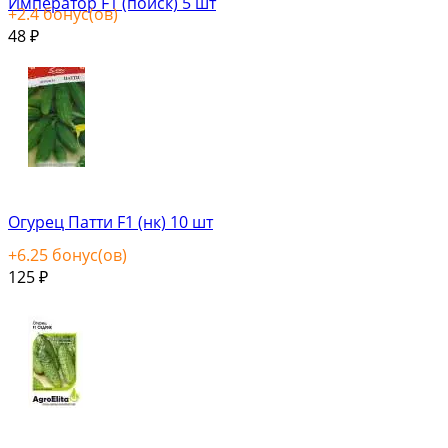
Император F1 (поиск) 5 шт
+
2.4
бонус(ов)
48
₽
Огурец Патти F1 (нк) 10 шт
+
6.25
бонус(ов)
125
₽