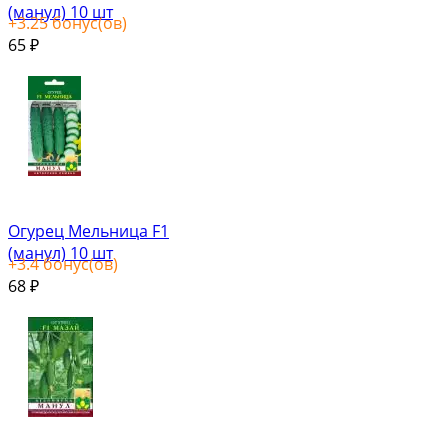
(манул) 10 шт
+
3.25
бонус(ов)
65
₽
Огурец Мельница F1
(манул) 10 шт
+
3.4
бонус(ов)
68
₽