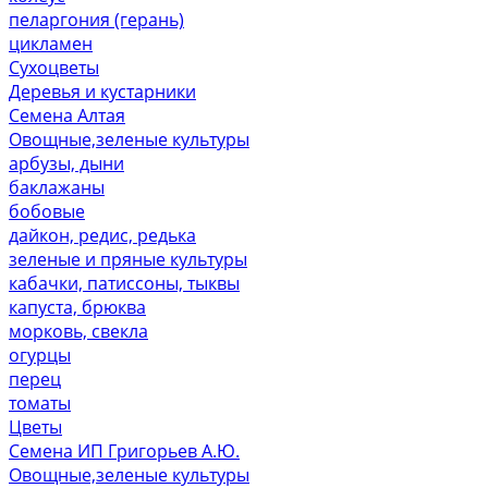
пеларгония (герань)
цикламен
Сухоцветы
Деревья и кустарники
Семена Алтая
Овощные,зеленые культуры
арбузы, дыни
баклажаны
бобовые
дайкон, редис, редька
зеленые и пряные культуры
кабачки, патиссоны, тыквы
капуста, брюква
морковь, свекла
огурцы
перец
томаты
Цветы
Семена ИП Григорьев А.Ю.
Овощные,зеленые культуры