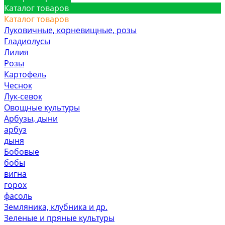
Каталог товаров
Каталог товаров
Луковичные, корневищные, розы
Гладиолусы
Лилия
Розы
Картофель
Чеснок
Лук-севок
Овощные культуры
Арбузы, дыни
арбуз
дыня
Бобовые
бобы
вигна
горох
фасоль
Земляника, клубника и др.
Зеленые и пряные культуры