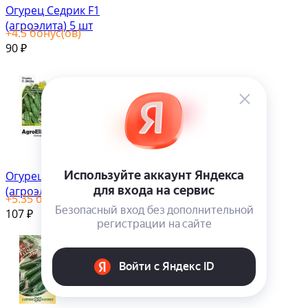
Огурец Седрик F1
(агроэлита) 5 шт
+
4.5
бонус(ов)
90
₽
Огурец Эколь F1
(агроэлита) 5 шт
+
5.35
бонус(ов)
107
₽