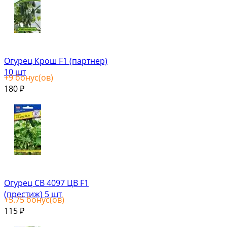
Огурец Крош F1 (партнер)
10 шт
+
9
бонус(ов)
180
₽
Огурец СВ 4097 ЦВ F1
(престиж) 5 шт
+
5.75
бонус(ов)
115
₽