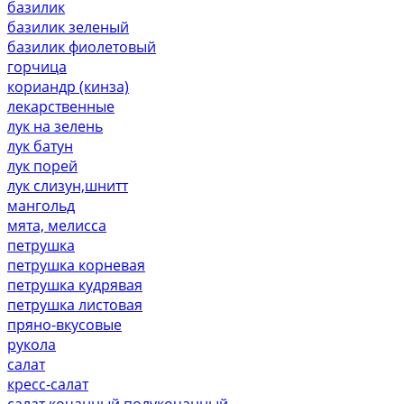
базилик
базилик зеленый
базилик фиолетовый
горчица
кориандр (кинза)
лекарственные
лук на зелень
лук батун
лук порей
лук слизун,шнитт
мангольд
мята, мелисса
петрушка
петрушка корневая
петрушка кудрявая
петрушка листовая
пряно-вкусовые
рукола
салат
кресс-салат
салат кочанный,полукочанный