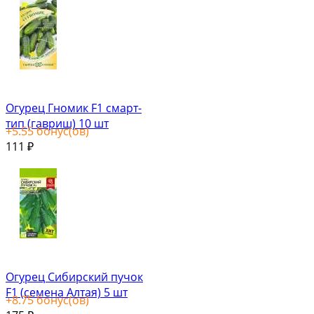
Огурец Гномик F1 смарт-
тип (гавриш) 10 шт
+
5.55
бонус(ов)
111
₽
Огурец Сибирский пучок
F1 (семена Алтая) 5 шт
+
8.75
бонус(ов)