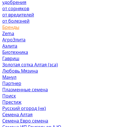
удобрения
от сорняков
от вредителей
от болезней
Бренды
Zema
АгроЭлита
Аэлита
Биотехника
Гавриш
Золотая сотка Алтая (зса)
Любовь Мязина
Манул
Партнер
Плазменные семена
Поиск
Престиж
Русский огород (нк)
Семена Алтая
Семена Евро семена
Семена ИП Григорьев А.Ю.