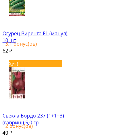
Огурец Вирента F1 (манул)
10 шт
+
3.1
бонус(ов)
62
₽
Хит!
Свекла Бордо 237 (1+1=3)
(гавриш) 5,0 гр
+
2
бонус(ов)
40
₽