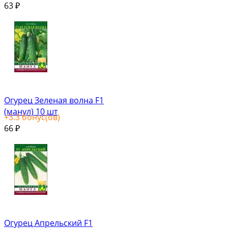
63
₽
Огурец Зеленая волна F1
(манул) 10 шт
+
3.3
бонус(ов)
66
₽
Огурец Апрельский F1