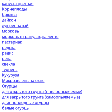
капуста цветная
Корнеплоды
брюква
дайкон
лук репчатый
морковь
морковь в гранулах,на ленте
пастернак
редька
редис
репа
свекла
турнепс
Кукуруза
Микрозелень на окне
Огурцы
для открытого грунта (пчелоопыляемые)
для закрытого грунта (самоопыляемые)
длинноплодные огурцы
белые огурцы