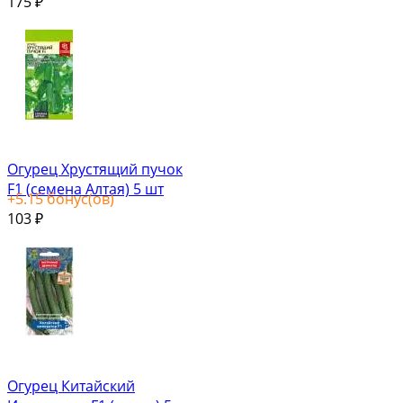
175
₽
Огурец Хрустящий пучок
F1 (семена Алтая) 5 шт
+
5.15
бонус(ов)
103
₽
Огурец Китайский