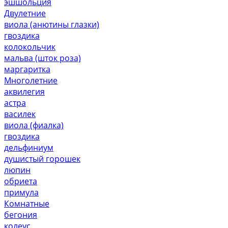
эшшольция
Двулетние
виола (анютины глазки)
гвоздика
колокольчик
мальва (шток роза)
маргаритка
Многолетние
аквилегия
астра
василек
виола (фиалка)
гвоздика
дельфиниум
душистый горошек
люпин
обриета
примула
Комнатные
бегония
колеус