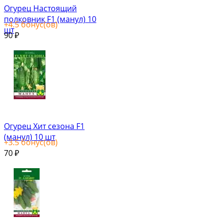
Огурец Настоящий
полковник F1 (манул) 10
+
4.5
бонус(ов)
шт
90
₽
Огурец Хит сезона F1
(манул) 10 шт
+
3.5
бонус(ов)
70
₽