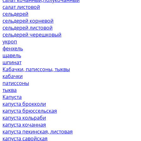
салат листовой
сельдерей
сельдерей корневой
сельдерей листовой
сельдерей черешковый
укроп
фенхель
щавель
шпинат
Кабачки, патиссоны, тыквы
кабачки
патиссоны
тыква
Капуста
капуста брокколи
капуста брюссельская
капуста кольраби
капуста кочанная
капуста пекинская, листовая
капуста савойская