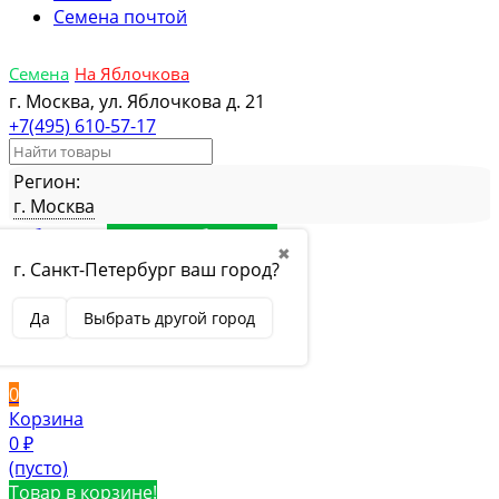
Семена почтой
Семена
На Яблочкова
г. Москва, ул. Яблочкова д. 21
+7(495) 610-57-17
Регион:
г. Москва
Избранное
Товар в избранном
✖
Сравнение
Товар в сравнении
г. Санкт-Петербург ваш город?
Вход
Да
Выбрать другой город
Вход
Регистрация
0
Корзина
0
₽
(пусто)
Товар в корзине!