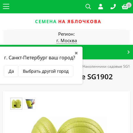
0
СЕМЕНА
НА ЯБЛОЧКОВА
Регион:
г. Москва
КАТАЛОГ ТОВАРОВ
✖
г. Санкт-Петербург ваш город?
города
Zema товары для сада и огорода
Наколенники садовые SG19
Да
Выбрать другой город
Наколенники садовые SG1902