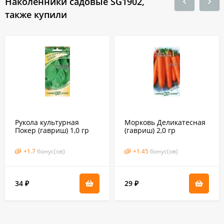
Наколенники садовые SG1902,
также купили
Рукола культурная
Морковь Деликатесная
Покер (гавриш) 1,0 гр
(гавриш) 2,0 гр
+
1.7
бонус(ов)
+
1.45
бонус(ов)
34
29
₽
₽