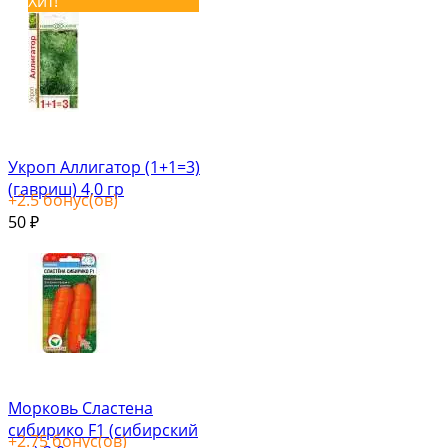
Хит!
Укроп Аллигатор (1+1=3)
(гавриш) 4,0 гр
+
2.5
бонус(ов)
50
₽
Морковь Сластена
сибирико F1 (сибирский
+
2.75
бонус(ов)