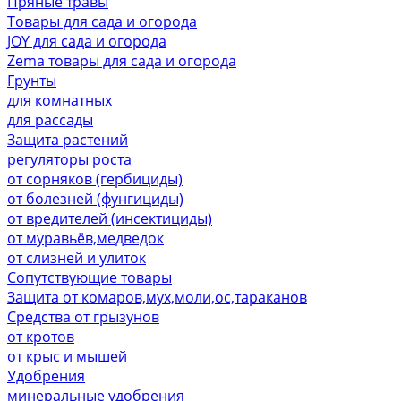
Пряные травы
Товары для сада и огорода
JOY для сада и огорода
Zema товары для сада и огорода
Грунты
для комнатных
для рассады
Защита растений
регуляторы роста
от сорняков (гербициды)
от болезней (фунгициды)
от вредителей (инсектициды)
от муравьёв,медведок
от слизней и улиток
Сопутствующие товары
Защита от комаров,мух,моли,ос,тараканов
Средства от грызунов
от кротов
от крыс и мышей
Удобрения
минеральные удобрения