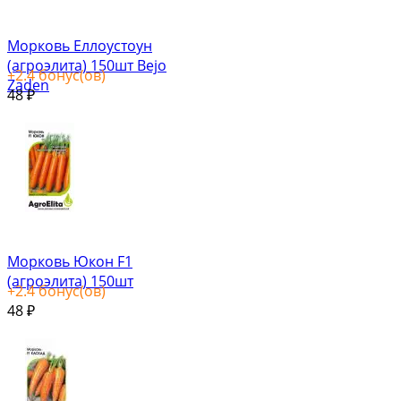
Морковь Еллоустоун
(агроэлита) 150шт Bejo
+
2.4
бонус(ов)
Zaden
48
₽
Морковь Юкон F1
(агроэлита) 150шт
+
2.4
бонус(ов)
48
₽