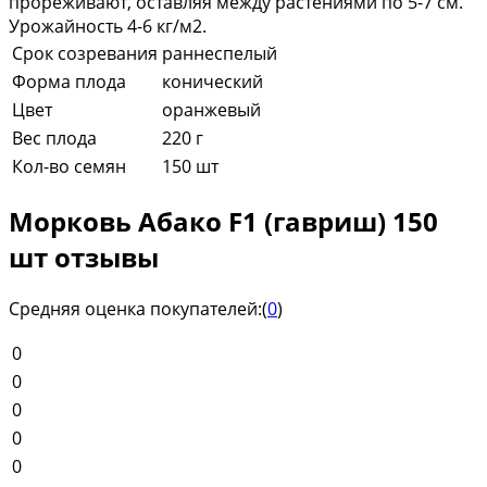
прореживают, оставляя между растениями по 5-7 см.
Урожайность 4-6 кг/м2.
Срок созревания
раннеспелый
Форма плода
конический
Цвет
оранжевый
Вес плода
220 г
Кол-во семян
150 шт
Морковь Абако F1 (гавриш) 150
шт отзывы
Средняя оценка покупателей:
(
0
)
0
0
0
0
0