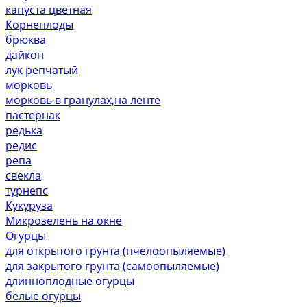
капуста цветная
Корнеплоды
брюква
дайкон
лук репчатый
морковь
морковь в гранулах,на ленте
пастернак
редька
редис
репа
свекла
турнепс
Кукуруза
Микрозелень на окне
Огурцы
для открытого грунта (пчелоопыляемые)
для закрытого грунта (самоопыляемые)
длинноплодные огурцы
белые огурцы