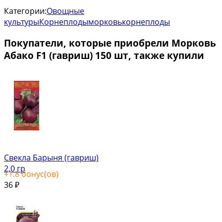
Категории:
Овощные
культуры
Корнеплоды
морковь
корнеплоды
Покупатели, которые приобрели Морковь
Абако F1 (гавриш) 150 шт, также купили
Свекла Барыня (гавриш)
2,0 гр
+
1.8
бонус(ов)
36
₽