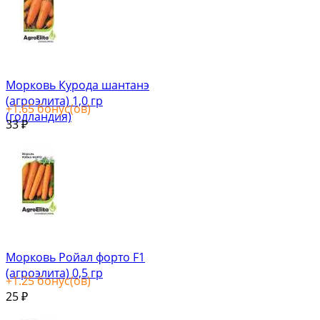
Морковь Курода шантанэ
(агроэлита) 1,0 гр
+
1.65
бонус(ов)
(голландия)
33
₽
Морковь Ройал форто F1
(агроэлита) 0,5 гр
+
1.25
бонус(ов)
25
₽