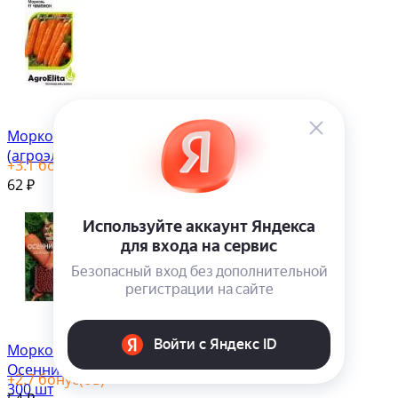
Морковь Чемпион F1
(агроэлита) 150 шт
+
3.1
бонус(ов)
62
₽
Морковь в гранулах
Осенний король (агрико)
+
2.7
бонус(ов)
300 шт