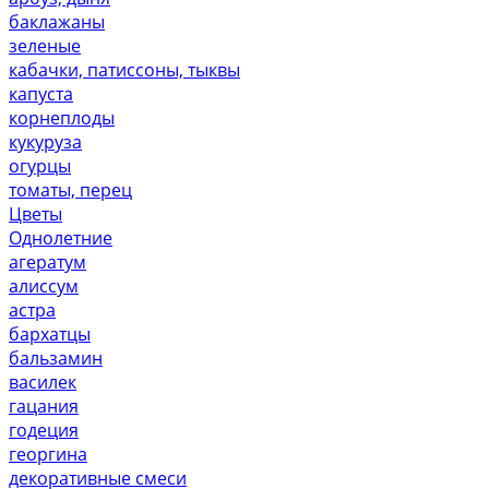
баклажаны
зеленые
кабачки, патиссоны, тыквы
капуста
корнеплоды
кукуруза
огурцы
томаты, перец
Цветы
Однолетние
агератум
алиссум
астра
бархатцы
бальзамин
василек
гацания
годеция
георгина
декоративные смеси