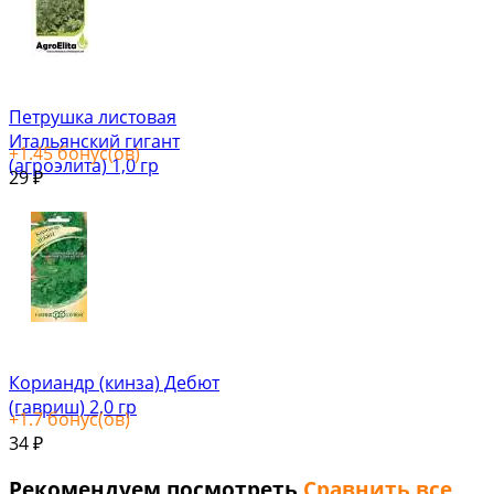
Петрушка листовая
Итальянский гигант
+
1.45
бонус(ов)
(агроэлита) 1,0 гр
29
₽
Кориандр (кинза) Дебют
(гавриш) 2,0 гр
+
1.7
бонус(ов)
34
₽
Рекомендуем посмотреть
Сравнить все