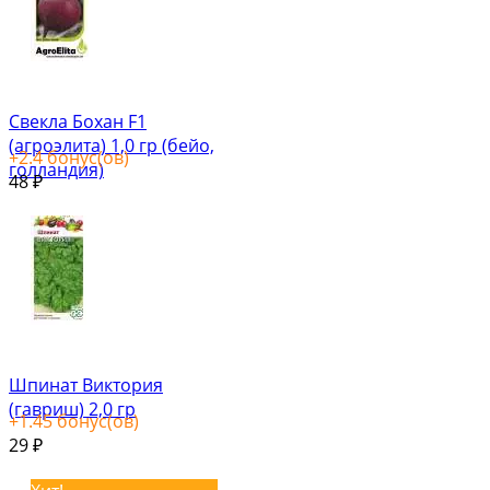
Свекла Бохан F1
(агроэлита) 1,0 гр (бейо,
+
2.4
бонус(ов)
голландия)
48
₽
Шпинат Виктория
(гавриш) 2,0 гр
+
1.45
бонус(ов)
29
₽