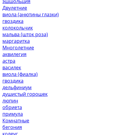
эшшольция
Двулетние
виола (анютины глазки)
гвоздика
колокольчик
мальва (шток роза)
маргаритка
Многолетние
аквилегия
астра
василек
виола (фиалка)
гвоздика
дельфиниум
душистый горошек
люпин
обриета
примула
Комнатные
бегония
колеус