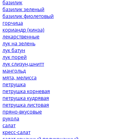
базилик
базилик зеленый
базилик фиолетовый
горчица
кориандр (кинза)
лекарственные
лук на зелень
лук батун
лук порей
лук слизун,шнитт
мангольд
мята, мелисса
петрушка
петрушка корневая
петрушка кудрявая
петрушка листовая
пряно-вкусовые
рукола
салат
кресс-салат
салат кочанный,полукочанный