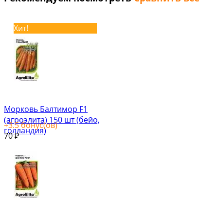
Хит!
Морковь Балтимор F1
(агроэлита) 150 шт (бейо,
+
3.5
бонус(ов)
голландия)
70
₽