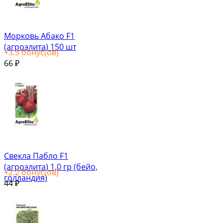
Морковь Абако F1
(агроэлита) 150 шт
+
3.3
бонус(ов)
66
₽
Свекла Пабло F1
(агроэлита) 1,0 гр (бейо,
+
2.2
бонус(ов)
голландия)
44
₽