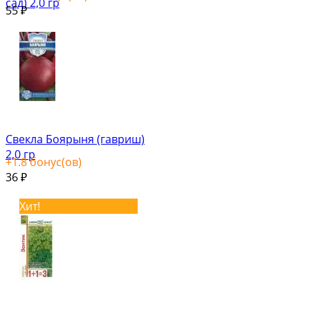
сад) 2,0 гр
55
₽
Свекла Боярыня (гавриш)
2,0 гр
+
1.8
бонус(ов)
36
₽
Хит!