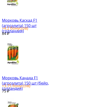
Морковь Каскад F1
(агроэлита) 150 шт
+
4.2
бонус(ов)
(голландия)
84
₽
Морковь Канада F1
(агроэлита) 150 шт (бейо,
+
3.75
бонус(ов)
голландия)
75
₽