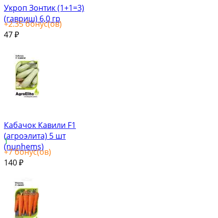
Укроп Зонтик (1+1=3)
(гавриш) 6,0 гр
+
2.35
бонус(ов)
47
₽
Кабачок Кавили F1
(агроэлита) 5 шт
1
(nunhems)
+
7
бонус(ов)
140
₽