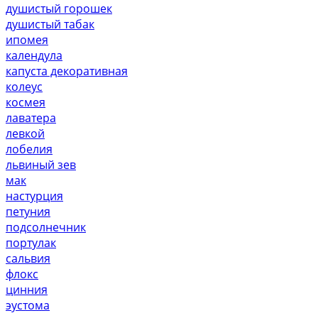
душистый горошек
душистый табак
ипомея
календула
капуста декоративная
колеус
космея
лаватера
левкой
лобелия
львиный зев
мак
настурция
петуния
подсолнечник
портулак
сальвия
флокс
цинния
эустома