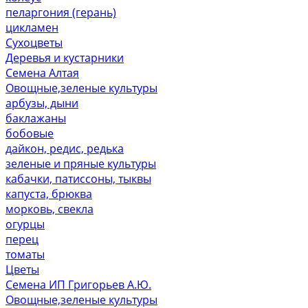
пеларгония (герань)
цикламен
Сухоцветы
Деревья и кустарники
Семена Алтая
Овощные,зеленые культуры
арбузы, дыни
баклажаны
бобовые
дайкон, редис, редька
зеленые и пряные культуры
кабачки, патиссоны, тыквы
капуста, брюква
морковь, свекла
огурцы
перец
томаты
Цветы
Семена ИП Григорьев А.Ю.
Овощные,зеленые культуры