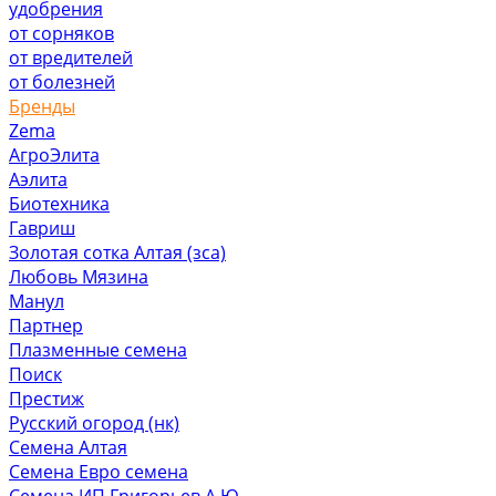
удобрения
от сорняков
от вредителей
от болезней
Бренды
Zema
АгроЭлита
Аэлита
Биотехника
Гавриш
Золотая сотка Алтая (зса)
Любовь Мязина
Манул
Партнер
Плазменные семена
Поиск
Престиж
Русский огород (нк)
Семена Алтая
Семена Евро семена
Семена ИП Григорьев А.Ю.