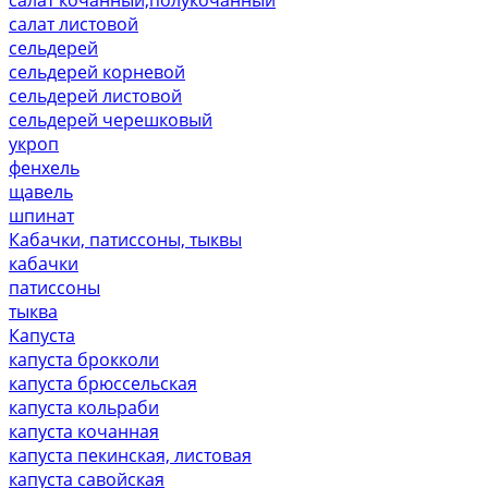
салат листовой
сельдерей
сельдерей корневой
сельдерей листовой
сельдерей черешковый
укроп
фенхель
щавель
шпинат
Кабачки, патиссоны, тыквы
кабачки
патиссоны
тыква
Капуста
капуста брокколи
капуста брюссельская
капуста кольраби
капуста кочанная
капуста пекинская, листовая
капуста савойская