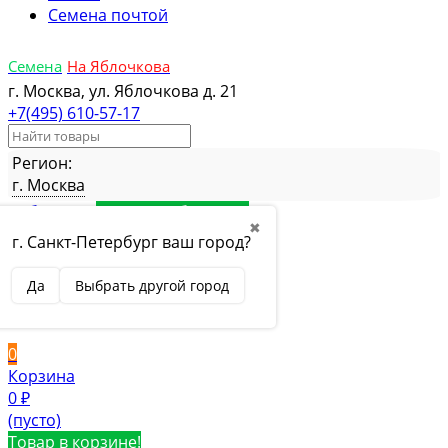
Семена почтой
Семена
На Яблочкова
г. Москва, ул. Яблочкова д. 21
+7(495) 610-57-17
Регион:
г. Москва
Избранное
Товар в избранном
✖
Сравнение
Товар в сравнении
г. Санкт-Петербург ваш город?
Вход
Да
Выбрать другой город
Вход
Регистрация
0
Корзина
0
₽
(пусто)
Товар в корзине!