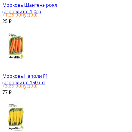
Морковь Шантенэ роял
(агроэлита) 1,0гр
+
1.25
бонус(ов)
25
₽
Морковь Наполи F1
(агроэлита) 150 шт
+
3.85
бонус(ов)
77
₽