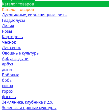
Каталог товаров
Каталог товаров
Луковичные, корневищные, розы
Гладиолусы
Лилия
Розы
Картофель
Чеснок
Лук-севок
Овощные культуры
Арбузы, дыни
арбуз
дыня
Бобовые
бобы
вигна
горох
фасоль
Земляника, клубника и др.
Зеленые и пряные культуры