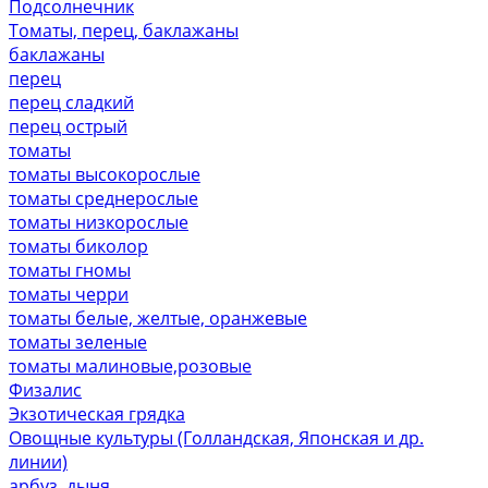
Подсолнечник
Томаты, перец, баклажаны
баклажаны
перец
перец сладкий
перец острый
томаты
томаты высокорослые
томаты среднерослые
томаты низкорослые
томаты биколор
томаты гномы
томаты черри
томаты белые, желтые, оранжевые
томаты зеленые
томаты малиновые,розовые
Физалис
Экзотическая грядка
Овощные культуры (Голландская, Японская и др.
линии)
арбуз, дыня