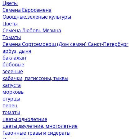
Цветы
Семена Евросемена
Овощные,зеленые культуры
Цветы
Семена Любовь Мязина
Томаты
Семена Сортсемовощ (Дом семян) Санкт-Петербург
арбуз, дыня
баклажан
бобовые
зеленые
кабачки, патиссоны, тыквы
капуста
морковь
огурцы
перец
томаты
цветы однолетние
цветы двулетние, многолетние
Газонные травы и сидераты