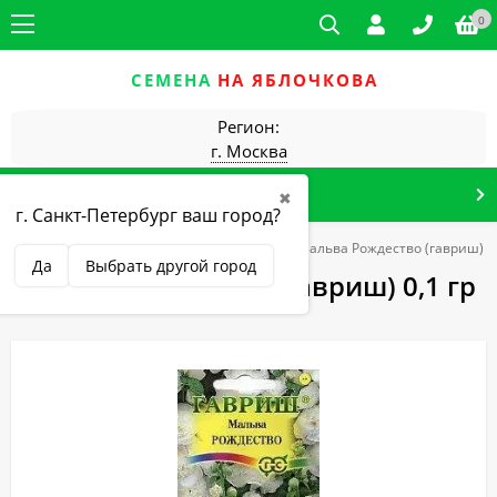
0
СЕМЕНА
НА ЯБЛОЧКОВА
Регион:
г. Москва
КАТАЛОГ ТОВАРОВ
✖
г. Санкт-Петербург ваш город?
риш (г)
Цветы двулетние
Мальва
Мальва Рождество (гавриш) 0,
Да
Выбрать другой город
Мальва Рождество (гавриш) 0,1 гр