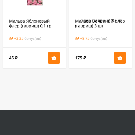
Мальва Яблоневый
Мальва Вечерний флёр
флер (гавриш) 0,1 гр
(гавриш) 3 шт
+
2.25
бонус(ов)
+
8.75
бонус(ов)
45
175
₽
₽