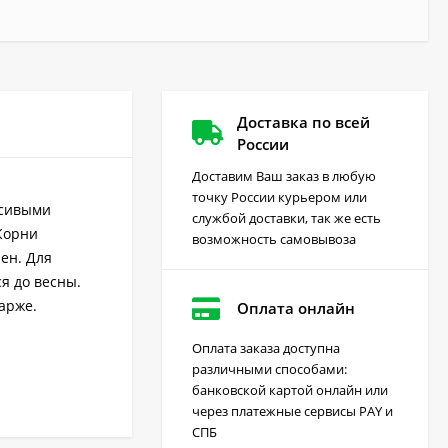
Доставка по всей
России
Доставим Ваш заказ в любую
точку России курьером или
асивыми
службой доставки, так же есть
Корни
возможность самовывоза
ен. Для
я до весны.
арже.
Оплата онлайн
Оплата заказа доступна
различными способами:
Грейдер от сорняков
банковской картой онлайн или
(август) 10 мл
через платежные сервисы PAY и
170
₽
СПБ