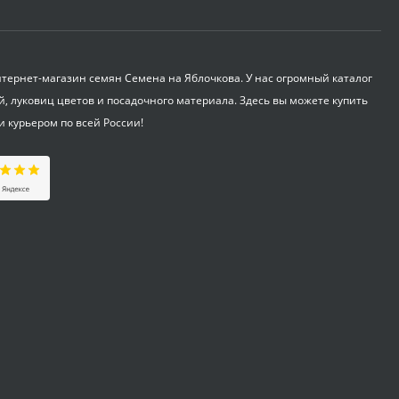
Укрывной материал
Агроспан "17 4,20*13
530
₽
ернет-магазин семян Семена на Яблочкова. У нас огромный каталог
й, луковиц цветов и посадочного материала. Здесь вы можете купить
и курьером по всей России!
Совок садовый ZEMA
ZM 2110
1 100
₽
Краска садовая 3кг
375
₽
Бордоская жидкость
Бордоска (евросемена)
0,25 л