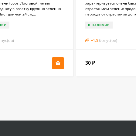
лени) сорт. Листовой, имеет
характеризуется очень быс
однятую розетку крупных зеленых
отрастанием зелени: прод
Лист длиной 24 см,...
периода от отрастания до т
ЧИИ
В НАЛИЧИИ
нус(ов)
+
1.5
бонус(ов)
30
₽