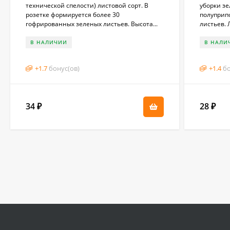
технической спелости) листовой сорт. В
уборки зе
розетке формируется более 30
полуприп
гофрированных зеленых листьев. Высота...
листьев. 
В НАЛИЧИИ
В НАЛИ
+
1.7
бонус(ов)
+
1.4
бо
34
28
₽
₽