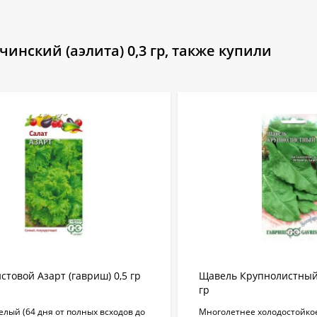
инский (аэлита) 0,3 гр, также купили
стовой Азарт (гавриш) 0,5 гр
Щавель Крупнолистный 
гр
лый (64 дня от полных всходов до
Многолетнее холодостойкое