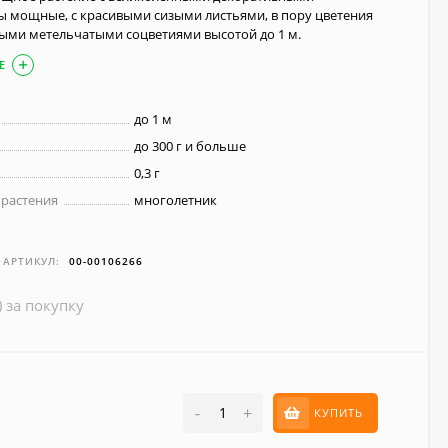
ты мощные, с красивыми сизыми листьями, в пору цветения
ми метельчатыми соцветиями высотой до 1 м.
Е
до 1 м
до 300 г и больше
0,3 г
 растения
многолетник
АРТИКУЛ:
00-00106266
) за покупку
-
+
КУПИТЬ