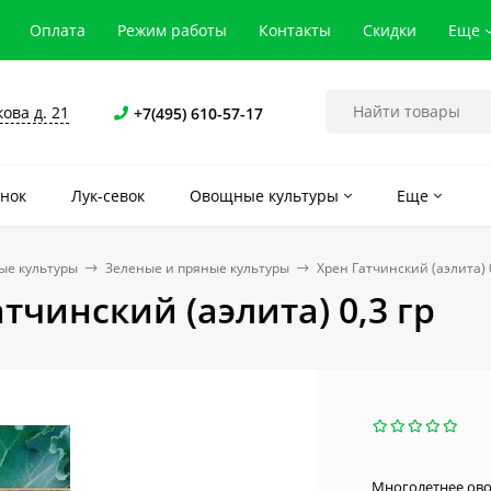
Оплата
Режим работы
Контакты
Скидки
Еще
кова д. 21
+7(495) 610-57-17
нок
Лук-севок
Овощные культуры
Еще
е культуры
Зеленые и пряные культуры
Хрен Гатчинский (аэлита) 0
тчинский (аэлита) 0,3 гр
Многолетнее ов