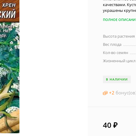
качествами. Кус
украшены крупны
ПОЛНОЕ ОПИСАНИ
Высота растения
Вес плода
Кол-во семян
Жизненный цикл
В НАЛИЧИИ
+
2
бонус(ов
40
₽