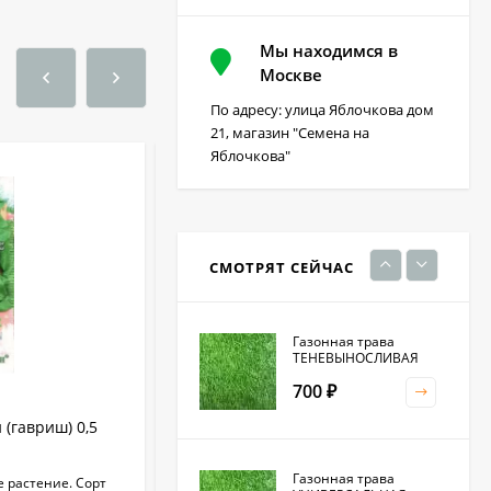
Мы находимся в
Фацелия 0,3кг (фас)
Москве
По адресу: улица Яблочкова дом
220
₽
21, магазин "Семена на
Яблочкова"
Кристалон томатный
100 гр
230
₽
СМОТРЯТ СЕЙЧАС
Газонная трава
ТЕНЕВЫНОСЛИВАЯ
700
₽
(гавриш) 0,5
Укроп Гренадер 1+1=3 (гавриш) 4,0 гр
Газонная трава
 растение. Сорт
Раннеспелый (30-35 дней от всходов до