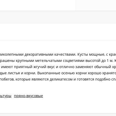
ликолепными декоративными качествами. Кусты мощные, с кр
украшены крупными метельчатыми соцветиями высотой до 1 м. 
ия имеют приятный жгучий вкус и отлично заменяют обычный хр
дые листья и корни. Выкопанные осенью корни хорошо хранятс
обегов, которые являются деликатесом и готовятся подобно сп
льтуры
пряно-вкусовые