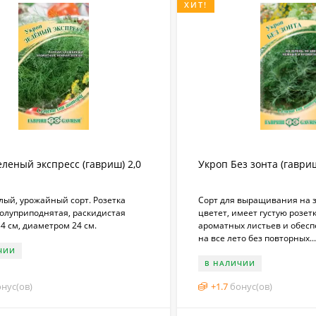
ХИТ!
еленый экспресс (гавриш) 2,0
Укроп Без зонта (гавриш
лый, урожайный сорт. Розетка
Сорт для выращивания на з
полуприподнятая, раскидистая
цветет, имеет густую розет
4 см, диаметром 24 см.
ароматных листьев и обес
на все лето без повторных...
ЧИИ
В НАЛИЧИИ
нус(ов)
+
1.7
бонус(ов)