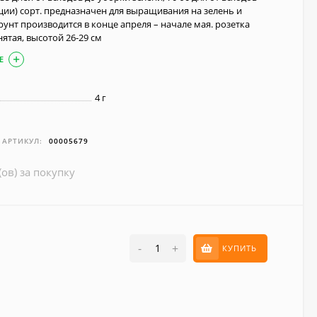
ции) сорт. предназначен для выращивания на зелень и
грунт производится в конце апреля – начале мая. розетка
ятая, высотой 26-29 см
Е
4 г
АРТИКУЛ:
00005679
(ов) за покупку
-
+
КУПИТЬ