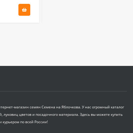
340
₽
30
₽
Бордоская жидкость
Бордоска (евросемена)
0,5 л
580
₽
Укрывной материал
Агроспан "60 2,10*10
600
₽
Корнеудалитель
садовый ZEMA ZM
ернет-магазин семян Семена на Яблочкова. У нас огромный каталог
2105
й, луковиц цветов и посадочного материала. Здесь вы можете купить
650
₽
и курьером по всей России!