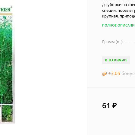
до уборки на спе
специи. посев в 
крупная, приподн
ПОЛНОЕ ОПИСАНИ
Грамм (ml)
В НАЛИЧИИ
+
3.05
бонус
61
₽