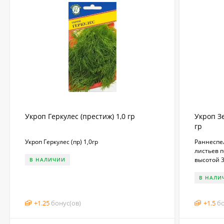
Укроп Геркулес (престиж) 1,0 гр
Укроп З
гр
Укроп Геркулес (пр) 1,0гр
Раннеспе
листьев 
высотой 3
В НАЛИЧИИ
В НАЛИ
+
1.25
бонус(ов)
+
1.5
бо