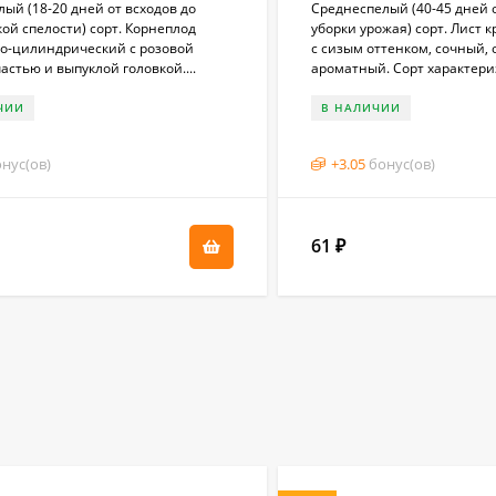
ый (18-20 дней от всходов до
Среднеспелый (40-45 дней о
ой спелости) сорт. Корнеплод
уборки урожая) сорт. Лист 
о-цилиндрический с розовой
с сизым оттенком, сочный, 
астью и выпуклой головкой....
ароматный. Сорт характериз
ЧИИ
В НАЛИЧИИ
нус(ов)
+
3.05
бонус(ов)
61
₽