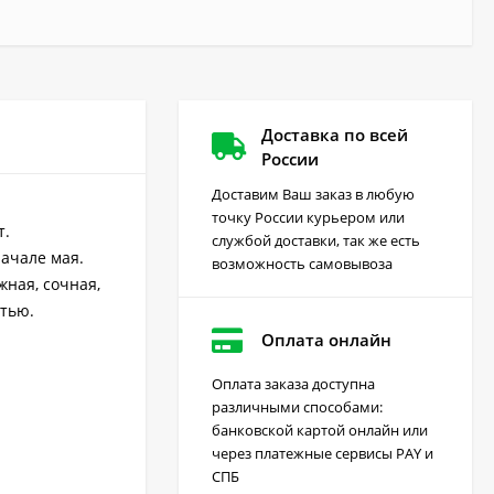
Доставка по всей
России
Доставим Ваш заказ в любую
точку России курьером или
т.
службой доставки, так же есть
начале мая.
возможность самовывоза
жная, сочная,
стью.
Оплата онлайн
Оплата заказа доступна
различными способами:
Грейдер от сорняков
банковской картой онлайн или
(август) 10 мл
через платежные сервисы PAY и
170
₽
СПБ