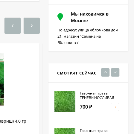
Мы находимся в
Фацелия 0,3кг (фас)
Москве
По адресу: улица Яблочкова дом
220
₽
21, магазин "Семена на
Яблочкова"
Кристалон томатный
100 гр
230
₽
СМОТРЯТ СЕЙЧАС
Газонная трава
ТЕНЕВЫНОСЛИВАЯ
700
₽
авриш) 4,0 гр
Укроп Амбрелла (1+1=3) (гавриш) 4,0
гр
Газонная трава