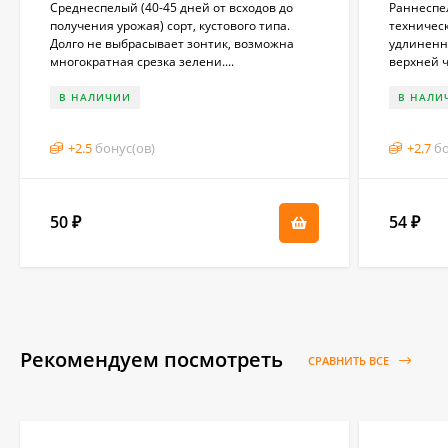
Среднеспелый (40-45 дней от всходов до
Раннеспел
получения урожая) сорт, кустового типа.
техническ
Долго не выбрасывает зонтик, возможна
удлиненн
многократная срезка зелени....
верхней ч
В НАЛИЧИИ
В НАЛИ
+
2.5
бонус(ов)
+
2.7
бо
50
54
₽
₽
Рекомендуем посмотреть
СРАВНИТЬ ВСЕ