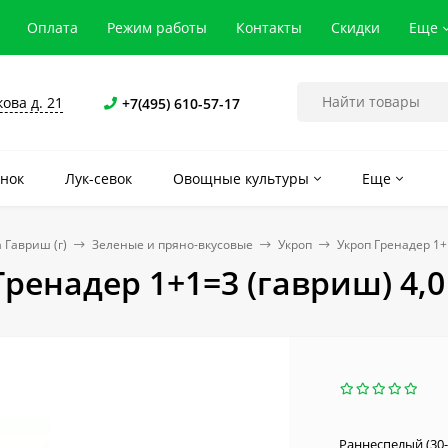
Оплата
Режим работы
Контакты
Скидки
Еще
кова д. 21
+7(495) 610-57-17
нок
Лук-севок
Овощные культуры
Еще
 Гавриш (г)
Зеленые и пряно-вкусовые
Укроп
Укроп Гренадер 1+1
ренадер 1+1=3 (гавриш) 4,0
Раннеспелый (30-