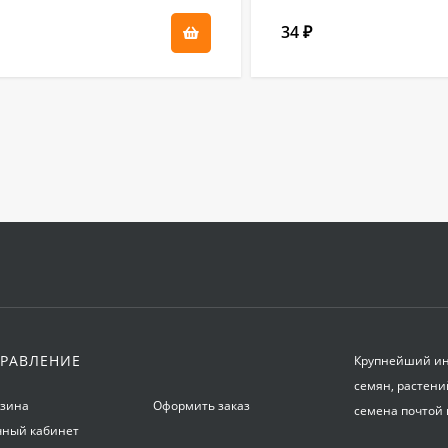
34
₽
РАВЛЕНИЕ
Крупнейший инт
семян, растени
рзина
Оформить заказ
семена почтой 
чный кабинет