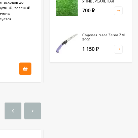
УНИВЕРСАЛЬНАЯ
т всходов до
Новый среднеспелый сорт (40-45 дней от
крупный, зеленый
массовых всходов до уборки на зелень).
700
₽
очень
Особенностью этого сорта является
уется...
привлекательный внешний вид и...
В НАЛИЧИИ
Садовая пила Zema ZM
5001
+
3.05
бонус(ов)
1 150
₽
61
₽
Клевер белый 0,5кг
(фас.)
1 500
₽
Садовая тяпка-
культиватор Zema ZM
2111
1 250
₽