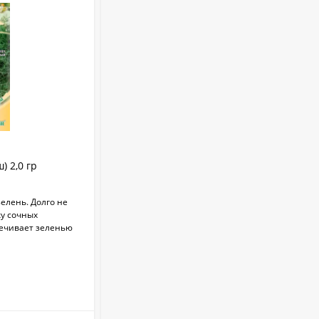
Укрывной материал
Агроспан "17 4,20*13
530
₽
Совок садовый ZEMA
ZM 2110
1 100
₽
) 2,0 гр
Укроп Зеленый пучок (гавриш) 2,0 гр
елень. Долго не
Раннеспелый (39-40 дня до уборки урожая),
Краска садовая 3кг
ку сочных
высокоурожайный сорт на зелень и специи.
печивает зеленью
Растение компактное.
375
₽
В НАЛИЧИИ
+
1.5
бонус(ов)
Бордоская жидкость
Бордоска (евросемена)
0,25 л