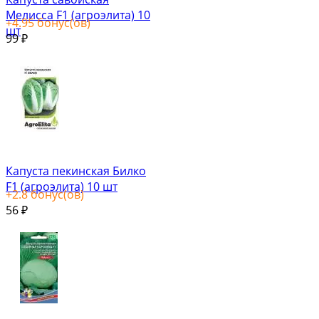
Мелисса F1 (агроэлита) 10
+
4.95
бонус(ов)
шт
99
₽
Капуста пекинская Билко
F1 (агроэлита) 10 шт
+
2.8
бонус(ов)
56
₽