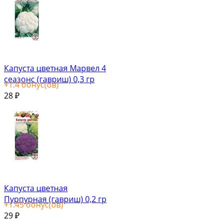
Капуста цветная Марвел 4
сеазонс (гавриш) 0,3 гр
+
1.4
бонус(ов)
28
₽
Капуста цветная
Пурпурная (гавриш) 0,2 гр
+
1.45
бонус(ов)
29
₽