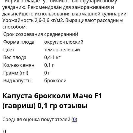
Гибрид обладает устойчивостью к фузариозному
увяданию. Рекомендован для замораживания и
дальнейшего использования в домашней кулинарии.
Урожайность 2,6-3,6 кг/м2. Выращивают рассадным
способом.
Срок созревания
среднеранний
Форма плода
округло-плоский
Цвет
темно-зеленый
Вес плода
0,4-1 кг
Кол-во семян
0,1 г
Грамм (ml)
0 г
Вид капусты
брокколи
Капуста брокколи Мачо F1
(гавриш) 0,1 гр отзывы
Средняя оценка покупателей:
(
0
)
0