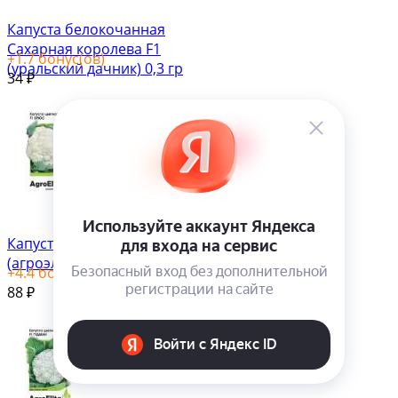
Капуста белокочанная
Сахарная королева F1
+
1.7
бонус(ов)
(уральский дачник) 0,3 гр
34
₽
Капуста цветная Брюс F1
(агроэлита) 10 шт
+
4.4
бонус(ов)
88
₽