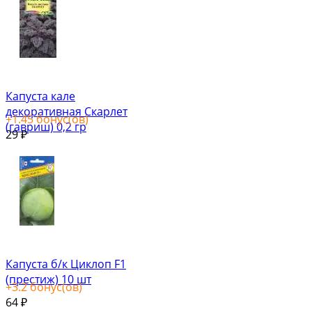
Капуста кале
декоративная Скарлет
+
1.45
бонус(ов)
(гавриш) 0,2 гр
29
₽
Капуста б/к Циклоп F1
(престиж) 10 шт
+
3.2
бонус(ов)
64
₽