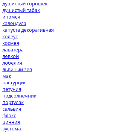
душистый горошек
душистый табак
ипомея
календула
капуста декоративная
колеус
космея
лаватера
левкой
лобелия
львиный зев
мак
настурция
петуния
подсолнечник
портулак
сальвия
флокс
цинния
эустома