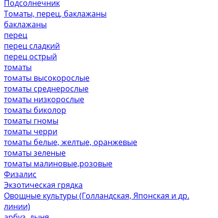
Подсолнечник
Томаты, перец, баклажаны
баклажаны
перец
перец сладкий
перец острый
томаты
томаты высокорослые
томаты среднерослые
томаты низкорослые
томаты биколор
томаты гномы
томаты черри
томаты белые, желтые, оранжевые
томаты зеленые
томаты малиновые,розовые
Физалис
Экзотическая грядка
Овощные культуры (Голландская, Японская и др.
линии)
арбуз, дыня