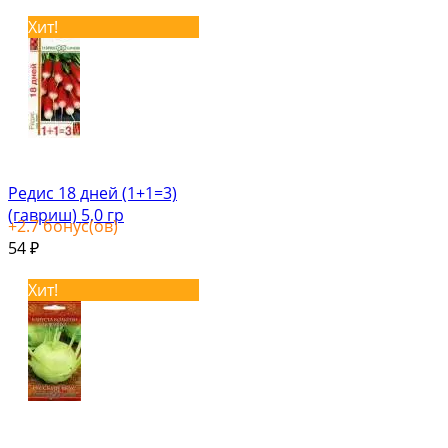
Хит!
Редис 18 дней (1+1=3)
(гавриш) 5,0 гр
+
2.7
бонус(ов)
54
₽
Хит!