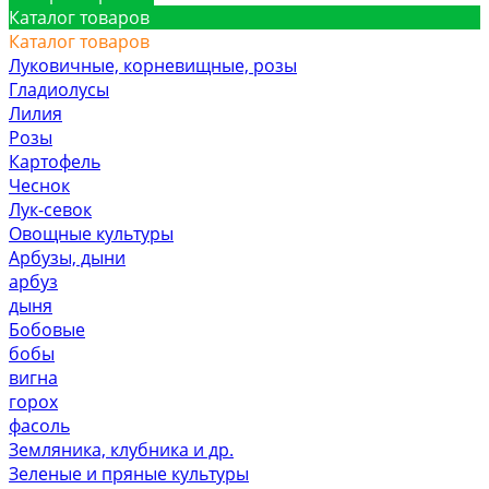
Каталог товаров
Каталог товаров
Луковичные, корневищные, розы
Гладиолусы
Лилия
Розы
Картофель
Чеснок
Лук-севок
Овощные культуры
Арбузы, дыни
арбуз
дыня
Бобовые
бобы
вигна
горох
фасоль
Земляника, клубника и др.
Зеленые и пряные культуры