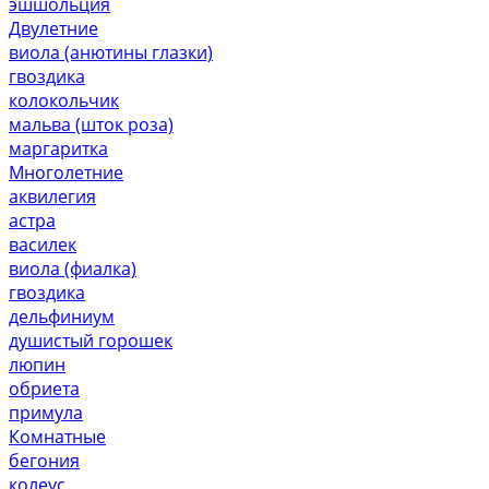
эшшольция
Двулетние
виола (анютины глазки)
гвоздика
колокольчик
мальва (шток роза)
маргаритка
Многолетние
аквилегия
астра
василек
виола (фиалка)
гвоздика
дельфиниум
душистый горошек
люпин
обриета
примула
Комнатные
бегония
колеус