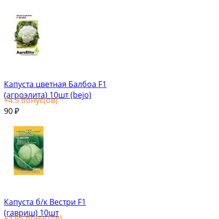
Капуста цветная Балбоа F1
(агроэлита) 10шт (bejo)
+
4.5
бонус(ов)
90
₽
Капуста б/к Вестри F1
(гавриш) 10шт
+
3.65
бонус(ов)