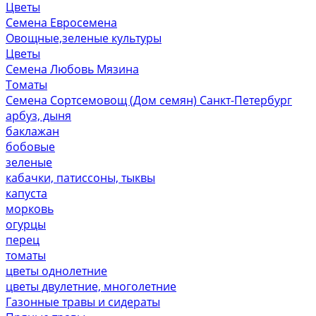
Цветы
Семена Евросемена
Овощные,зеленые культуры
Цветы
Семена Любовь Мязина
Томаты
Семена Сортсемовощ (Дом семян) Санкт-Петербург
арбуз, дыня
баклажан
бобовые
зеленые
кабачки, патиссоны, тыквы
капуста
морковь
огурцы
перец
томаты
цветы однолетние
цветы двулетние, многолетние
Газонные травы и сидераты