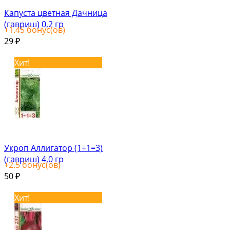
Капуста цветная Дачница
(гавриш) 0,2 гр
+
1.45
бонус(ов)
29
₽
Хит!
Укроп Аллигатор (1+1=3)
(гавриш) 4,0 гр
+
2.5
бонус(ов)
50
₽
Хит!