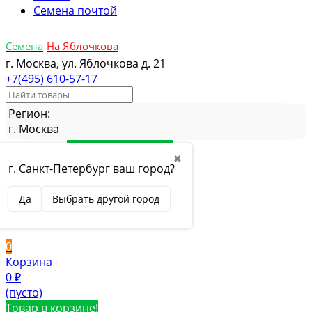
Семена почтой
Семена
На Яблочкова
г. Москва, ул. Яблочкова д. 21
+7(495) 610-57-17
Регион:
г. Москва
Избранное
Товар в избранном
✖
Сравнение
Товар в сравнении
г. Санкт-Петербург ваш город?
Вход
Да
Выбрать другой город
Вход
Регистрация
0
Корзина
0
₽
(пусто)
Товар в корзине!