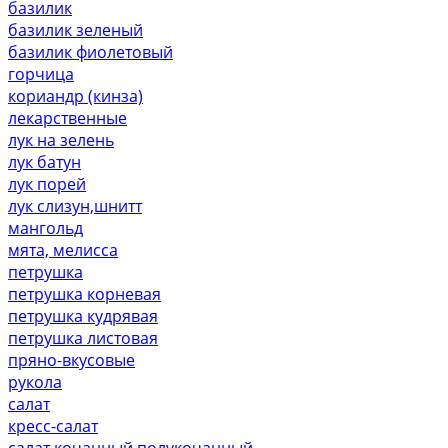
базилик
базилик зеленый
базилик фиолетовый
горчица
кориандр (кинза)
лекарственные
лук на зелень
лук батун
лук порей
лук слизун,шнитт
мангольд
мята, мелисса
петрушка
петрушка корневая
петрушка кудрявая
петрушка листовая
пряно-вкусовые
рукола
салат
кресс-салат
салат кочанный,полукочанный