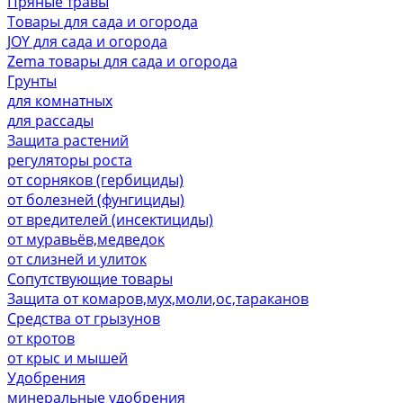
Пряные травы
Товары для сада и огорода
JOY для сада и огорода
Zema товары для сада и огорода
Грунты
для комнатных
для рассады
Защита растений
регуляторы роста
от сорняков (гербициды)
от болезней (фунгициды)
от вредителей (инсектициды)
от муравьёв,медведок
от слизней и улиток
Сопутствующие товары
Защита от комаров,мух,моли,ос,тараканов
Средства от грызунов
от кротов
от крыс и мышей
Удобрения
минеральные удобрения