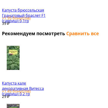
Капуста брюссельская
Гранатовый браслет F1
+
1.95
бонус(ов)
(гавриш) 0,1гр
39
₽
Рекомендуем посмотреть
Сравнить все
Капуста кале
декоративная Витесса
+
1.45
бонус(ов)
(гавриш) 0,2 гр
29
₽