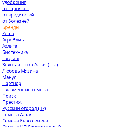
удобрения
от сорняков
от вредителей
от болезней
Бренды
Zema
АгроЭлита
Аэлита
Биотехника
Гавриш
Золотая сотка Алтая (зса)
Любовь Мязина
Манул
Партнер
Плазменные семена
Поиск
Престиж
Русский огород (нк)
Семена Алтая
Семена Евро семена
Семена ИП Григорьев А.Ю.