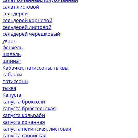
салат листовой
сельдерей
сельдерей корневой
сельдерей листовой
сельдерей черешковый
укроп
фенхель
щавель
шпинат
Кабачки, патиссоны, тыквы
кабачки
патиссоны
тыква
Капуста
капуста брокколи
капуста брюссельская
капуста кольраби
капуста кочанная
капуста пекинская, листовая
капуста савойская