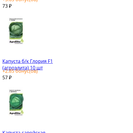
73
₽
Капуста б/к Глория F1
(агроэлита) 10 шт
+
2.85
бонус(ов)
57
₽
Капуста савойская