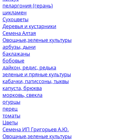
пеларгония (герань)
цикламен
Сухоцветы
Деревья и кустарники
Семена Алтая
Овощные,зеленые культуры
арбузы, дыни
баклажаны
бобовые
дайкон, редис, редька
зеленые и пряные культуры
кабачки, патиссоны, тыквы
капуста, брюква
морковь, свекла
огурцы
перец
томаты
Цветы
Семена ИП Григорьев А.Ю.
Овощные,зеленые культуры