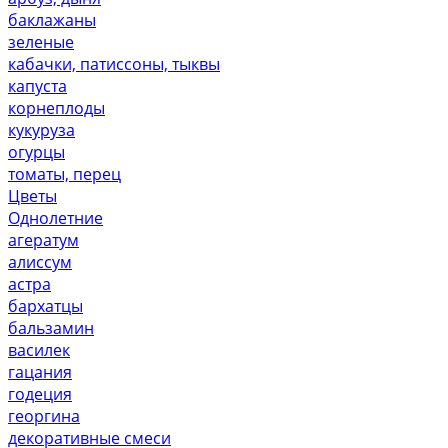
баклажаны
зеленые
кабачки, патиссоны, тыквы
капуста
корнеплоды
кукуруза
огурцы
томаты, перец
Цветы
Однолетние
агератум
алиссум
астра
бархатцы
бальзамин
василек
гацания
годеция
георгина
декоративные смеси