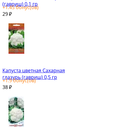
(гавриш) 0,1 гр
+
1.45
бонус(ов)
29
₽
Капуста цветная Сахарная
глазурь (гавриш) 0,5 гр
+
1.9
бонус(ов)
38
₽