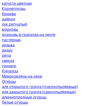
капуста цветная
Корнеплоды
брюква
дайкон
лук репчатый
морковь
морковь в гранулах,на ленте
пастернак
редька
редис
репа
свекла
турнепс
Кукуруза
Микрозелень на окне
Огурцы
для открытого грунта (пчелоопыляемые)
для закрытого грунта (самоопыляемые)
длинноплодные огурцы
белые огурцы