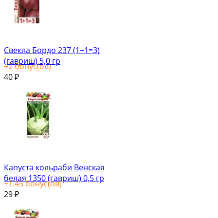
Свекла Бордо 237 (1+1=3)
(гавриш) 5,0 гр
+
2
бонус(ов)
40
₽
Капуста кольраби Венская
белая 1350 (гавриш) 0,5 гр
+
1.45
бонус(ов)
29
₽