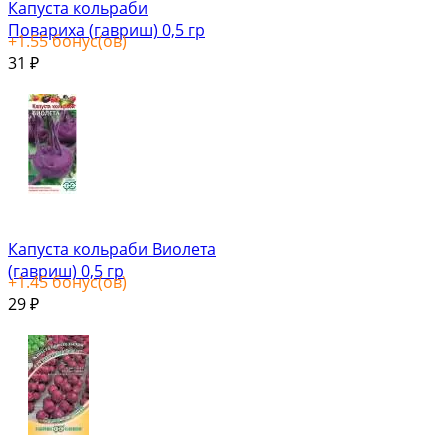
Капуста кольраби
Повариха (гавриш) 0,5 гр
+
1.55
бонус(ов)
31
₽
Капуста кольраби Виолета
(гавриш) 0,5 гр
+
1.45
бонус(ов)
29
₽