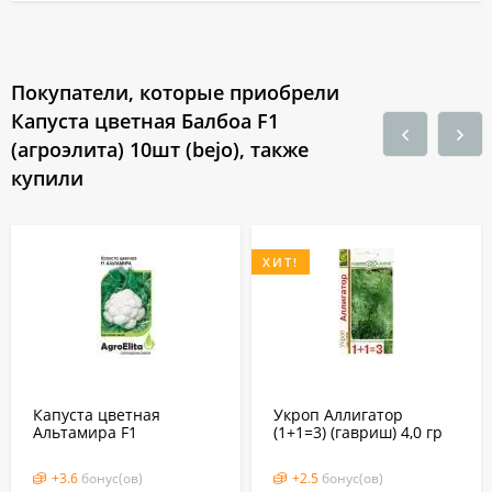
Покупатели, которые приобрели
Капуста цветная Балбоа F1
(агроэлита) 10шт (bejo), также
купили
ХИТ!
Капуста цветная
Укроп Аллигатор
Альтамира F1
(1+1=3) (гавриш) 4,0 гр
(агроэлита) 10 шт (бейо,
голландия)
+
3.6
бонус(ов)
+
2.5
бонус(ов)