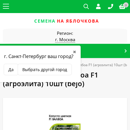
0
СЕМЕНА
НА ЯБЛОЧКОВА
Регион:
г. Москва
КАТАЛОГ ТОВАРОВ
✖
г. Санкт-Петербург ваш город?
магазин
Агроэлита
Капуста цветная Балбоа F1 (агроэлита) 10шт (bej
Да
Выбрать другой город
Капуста цветная Балбоа F1
(агроэлита) 10шт (bejo)