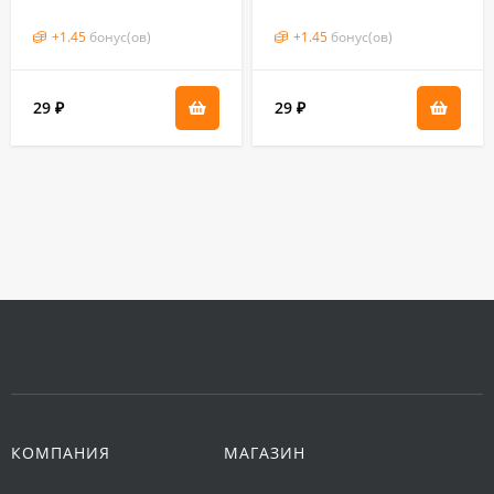
(гавриш) 0,2 гр
(гавриш) 0,2 гр
+
1.45
бонус(ов)
+
1.45
бонус(ов)
29
29
₽
₽
КОМПАНИЯ
МАГАЗИН