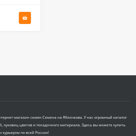
340
₽
90
₽
Бордоская жидкость
Бордоска (евросемена)
0,5 л
580
₽
Укрывной материал
Агроспан "60 2,10*10
600
₽
Корнеудалитель
садовый ZEMA ZM
2105
650
ернет-магазин семян Семена на Яблочкова. У нас огромный каталог
₽
й, луковиц цветов и посадочного материала. Здесь вы можете купить
и курьером по всей России!