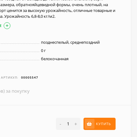
размера, обратнояйцевидной формы, очень плотный, на
Сорт ценится за высокую урожайность, отличные товарные и
а. Урожайность 6,8-8,0 кг/м2.
Е
позднеспелый, среднепоздний
0 г
белокочанная
АРТИКУЛ:
00005547
в) за покупку
-
+
КУПИТЬ