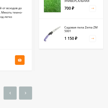
УНИВЕРСАЛЬНАЯ
700
 от всходов до
Среднеспелый (100-120 дней от всходов до
₽
. Мякоть темно-
технической спелости) сорт. Корнеплоды
лод легко
отменного вкуса, с мякотью без колец.
Корнеплод округлый, гладкий,...
Садовая пила Zema ZM
В НАЛИЧИИ
5001
1 150
₽
+
1.8
бонус(ов)
Клевер белый 0,5кг
36
₽
(фас.)
1 500
₽
Садовая тяпка-
культиватор Zema ZM
2111
1 250
₽