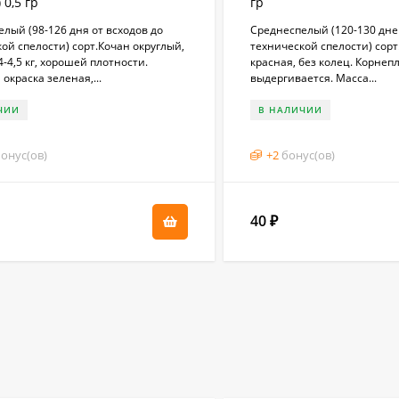
 0,5 гр
гр
лый (98-126 дня от всходов до
Среднеспелый (120-130 дней
ой спелости) сорт.Кочан округлый,
технической спелости) сорт
4-4,5 кг, хорошей плотности.
красная, без колец. Корнеп
окраска зеленая,...
выдергивается. Масса...
ЧИИ
В НАЛИЧИИ
онус(ов)
+
2
бонус(ов)
40
₽