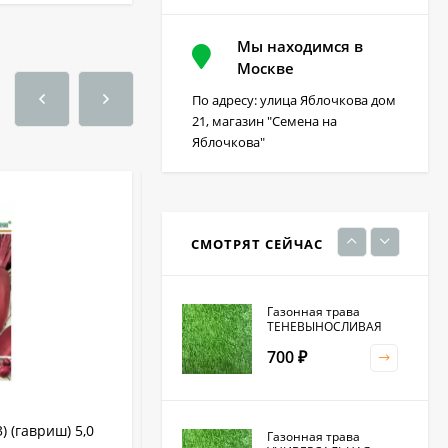
Мы находимся в
Фацелия 0,3кг (фас)
Москве
По адресу: улица Яблочкова дом
220
₽
21, магазин "Семена на
Яблочкова"
Кристалон томатный
100 гр
230
₽
СМОТРЯТ СЕЙЧАС
Газонная трава
ТЕНЕВЫНОСЛИВАЯ
700
₽
 (гавриш) 5,0
Свекла Барыня (гавриш) 2,0 гр
Газонная трава