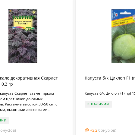
 кале декоративная Скарлет
Капуста б/к Циклоп F1 (
 0,2 гр
капуста Скарлет станет ярким
Капуста б/к Циклоп F1 (пр) 
ем цветников до самых
в. Растение высотой 30-50 см, с
В НАЛИЧИИ
ми, пышными листочками...
ЧИИ
онус(ов)
+
3.2
бонус(ов)