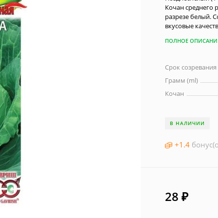
Кочан среднего 
разрезе белый. 
вкусовые качеств
ПОЛНОЕ ОПИСАНИ
Срок созревания
Грамм (ml)
Кочан
В НАЛИЧИИ
+
1.4
бонус(о
28
₽