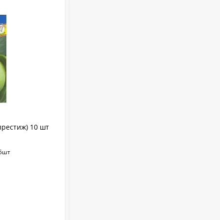
Укрывной материал
Агроспан "17 4,20*13
530
₽
Совок садовый ZEMA
ZM 2110
1 100
₽
престиж) 10 шт
Капуста цветная Балбоа F1
(агроэлита) 10шт (bejo)
Краска садовая 3кг
15шт
Капуста цветная Балбоа F1 (аэ) 10шт
375
₽
В НАЛИЧИИ
Бордоская жидкость
Бордоска (евросемена)
+
4.5
бонус(ов)
0,25 л