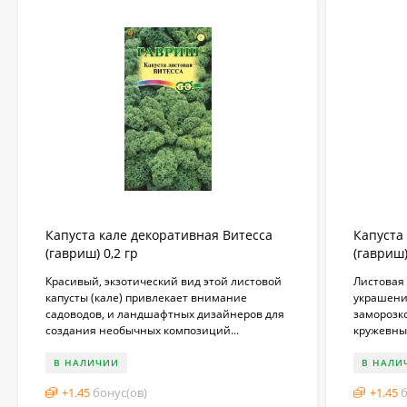
Капуста кале декоративная Витесса
Капуста
(гавриш) 0,2 гр
(гавриш)
Красивый, экзотический вид этой листовой
Листовая 
капусты (кале) привлекает внимание
украшени
садоводов, и ландшафтных дизайнеров для
заморозко
создания необычных композиций...
кружевны
В НАЛИЧИИ
В НАЛИ
+
1.45
бонус(ов)
+
1.45
б