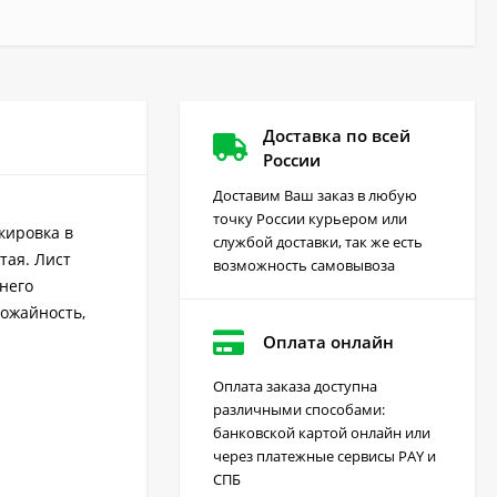
Доставка по всей
России
Доставим Ваш заказ в любую
точку России курьером или
икировка в
службой доставки, так же есть
тая. Лист
возможность самовывоза
него
рожайность,
Оплата онлайн
Оплата заказа доступна
различными способами:
Грейдер от сорняков
банковской картой онлайн или
(август) 10 мл
через платежные сервисы PAY и
170
₽
СПБ