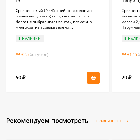
гр
(гавриш)
Среднеспелый (40-45 дней от всходов до
Среднеспе
получения урожая) сорт, кустового типа.
техническ
Долго не выбрасывает зонтик, возможна
массой 2,
многократная срезка зелени....
Наружная 
В НАЛИЧИИ
В НАЛИ
+
2.5
бонус(ов)
+
1.45
б
50
29
₽
₽
Рекомендуем посмотреть
СРАВНИТЬ ВСЕ