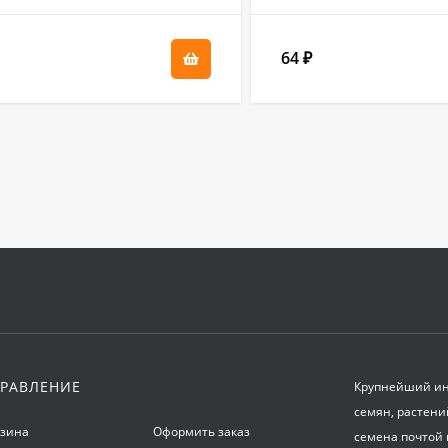
64
₽
РАВЛЕНИЕ
Крупнейший инт
семян, растени
рзина
Оформить заказ
семена почтой 