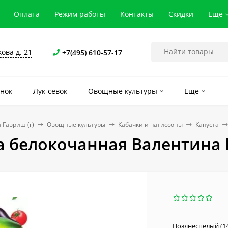
Оплата
Режим работы
Контакты
Скидки
Еще
кова д. 21
+7(495) 610-57-17
нок
Лук-севок
Овощные культуры
Еще
 Гавриш (г)
Овощные культуры
Кабачки и патиссоны
Капуста
а белокочанная Валентина F
Позднеспелый (14