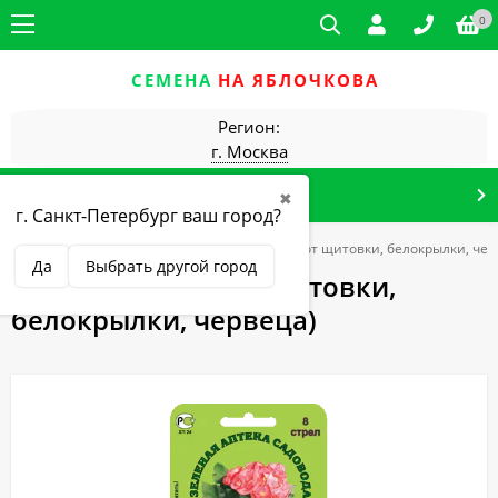
0
СЕМЕНА
НА ЯБЛОЧКОВА
Регион:
г. Москва
КАТАЛОГ ТОВАРОВ
✖
г. Санкт-Петербург ваш город?
вредителей (инсектициды)
Доктор 8 стрел (от щитовки, белокрылки, чер
Да
Выбрать другой город
Доктор 8 стрел (от щитовки,
белокрылки, червеца)