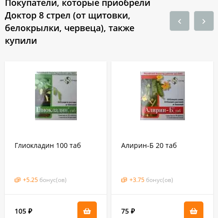
Покупатели, которые приобрели
Доктор 8 стрел (от щитовки,
белокрылки, червеца), также
купили
Глиокладин 100 таб
Алирин-Б 20 таб
+
5.25
бонус(ов)
+
3.75
бонус(ов)
105
75
₽
₽