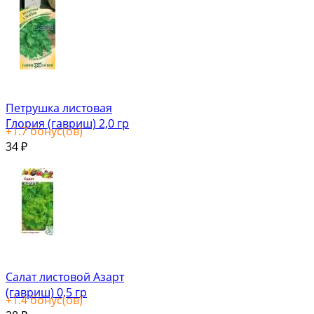
Петрушка листовая
Глория (гавриш) 2,0 гр
+
1.7
бонус(ов)
34
₽
Салат листовой Азарт
(гавриш) 0,5 гр
+
1.4
бонус(ов)