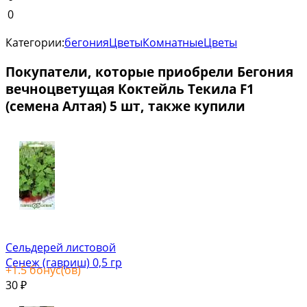
0
Категории:
бегония
Цветы
Комнатные
Цветы
Покупатели, которые приобрели Бегония
вечноцветущая Коктейль Текила F1
(семена Алтая) 5 шт, также купили
Сельдерей листовой
Сенеж (гавриш) 0,5 гр
+
1.5
бонус(ов)
30
₽