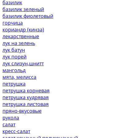
базилик
базилик зеленый
базилик фиолетовый
горчица
кориандр (кинза)
лекарственные
лук на зелень
лук батун
лук порей
лук слизун,шнитт
мангольд
мята, мелисса
петрушка
петрушка корневая
петрушка кудрявая
петрушка листовая
пряно-вкусовые
рукола
салат
кресс-салат
салат кочанный,полукочанный