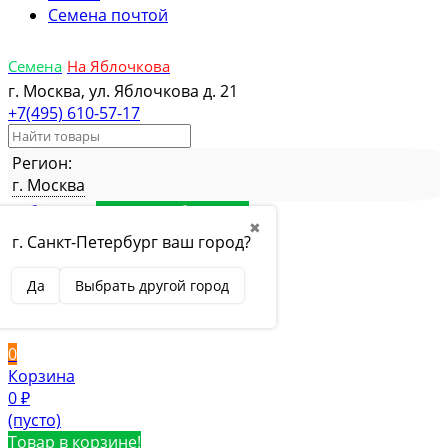
Семена почтой
Семена
На Яблочкова
г. Москва, ул. Яблочкова д. 21
+7(495) 610-57-17
Регион:
г. Москва
Избранное
Товар в избранном
✖
Сравнение
Товар в сравнении
г. Санкт-Петербург ваш город?
Вход
Да
Выбрать другой город
Вход
Регистрация
0
Корзина
0
₽
(пусто)
Товар в корзине!