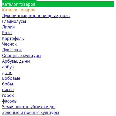
Каталог товаров
Каталог товаров
Луковичные, корневищные, розы
Гладиолусы
Лилия
Розы
Картофель
Чеснок
Лук-севок
Овощные культуры
Арбузы, дыни
арбуз
дыня
Бобовые
бобы
вигна
горох
фасоль
Земляника, клубника и др.
Зеленые и пряные культуры