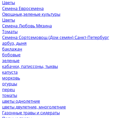
Цветы
Семена Евросемена
Овощные,зеленые культуры
Цветы
Семена Любовь Мязина
Томаты
Семена Сортсемовощ (Дом семян) Санкт-Петербург
арбуз, дыня
баклажан
бобовые
зеленые
кабачки, патиссоны, тыквы
капуста
морковь
огурцы
перец
томаты
цветы однолетние
цветы двулетние, многолетние
Газонные травы и сидераты