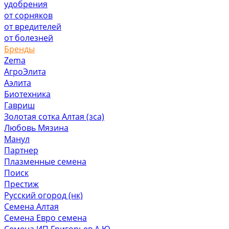
удобрения
от сорняков
от вредителей
от болезней
Бренды
Zema
АгроЭлита
Аэлита
Биотехника
Гавриш
Золотая сотка Алтая (зса)
Любовь Мязина
Манул
Партнер
Плазменные семена
Поиск
Престиж
Русский огород (нк)
Семена Алтая
Семена Евро семена
Семена ИП Григорьев А.Ю.