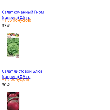
Салат кочанный Гном
(гавриш) 0,5 гр
+
1.85
бонус(ов)
37
₽
Салат листовой Блюз
(гавриш) 0,5 гр
+
1.5
бонус(ов)
30
₽