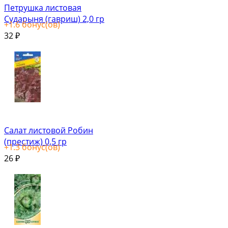
Петрушка листовая
Сударыня (гавриш) 2,0 гр
+
1.6
бонус(ов)
32
₽
Салат листовой Робин
(престиж) 0,5 гр
+
1.3
бонус(ов)
26
₽