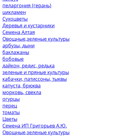
пеларгония (герань)
цикламен
Сухоцветы
Деревья и кустарники
Семена Алтая
Овощные,зеленые культуры
арбузы, дыни
баклажаны
бобовые
дайкон, редис, редька
зеленые и пряные культуры
кабачки, патиссоны, тыквы
капуста, брюква
морковь, свекла
огурцы
перец
томаты
Цветы
Семена ИП Григорьев А.Ю.
Овощные,зеленые культуры