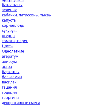
баклажаны
зеленые
кабачки, патиссоны, тыквы
капуста
корнеплоды
кукуруза
огурцы
томаты, перец
Цветы
Однолетние
агератум
алиссум
астра
бархатцы
бальзамин
василек
гацания
годеция
георгина
декоративные смеси