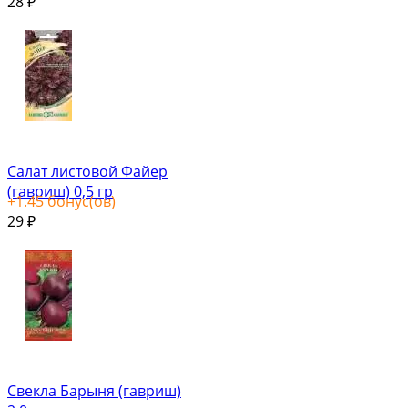
28
₽
Салат листовой Файер
(гавриш) 0,5 гр
+
1.45
бонус(ов)
29
₽
Свекла Барыня (гавриш)