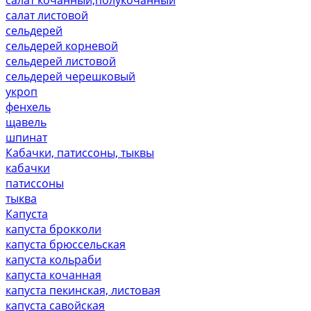
салат листовой
сельдерей
сельдерей корневой
сельдерей листовой
сельдерей черешковый
укроп
фенхель
щавель
шпинат
Кабачки, патиссоны, тыквы
кабачки
патиссоны
тыква
Капуста
капуста брокколи
капуста брюссельская
капуста кольраби
капуста кочанная
капуста пекинская, листовая
капуста савойская