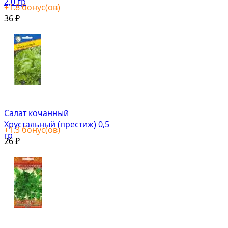
2,0 гр
+
1.8
бонус(ов)
36
₽
Салат кочанный
Хрустальный (престиж) 0,5
+
1.3
бонус(ов)
гр
26
₽