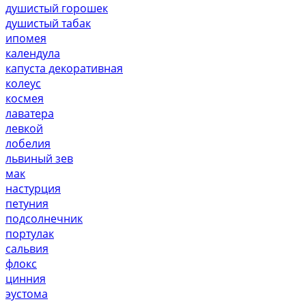
душистый горошек
душистый табак
ипомея
календула
капуста декоративная
колеус
космея
лаватера
левкой
лобелия
львиный зев
мак
настурция
петуния
подсолнечник
портулак
сальвия
флокс
цинния
эустома