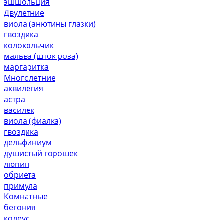
эшшольция
Двулетние
виола (анютины глазки)
гвоздика
колокольчик
мальва (шток роза)
маргаритка
Многолетние
аквилегия
астра
василек
виола (фиалка)
гвоздика
дельфиниум
душистый горошек
люпин
обриета
примула
Комнатные
бегония
колеус