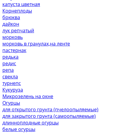
капуста цветная
Корнеплоды
брюква
дайкон
лук репчатый
морковь
морковь в гранулах,на ленте
пастернак
редька
редис
репа
свекла
турнепс
Кукуруза
Микрозелень на окне
Огурцы
для открытого грунта (пчелоопыляемые)
для закрытого грунта (самоопыляемые)
длинноплодные огурцы
белые огурцы