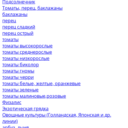
Подсолнечник
Томаты, перец, баклажаны
баклажаны
перец
перец сладкий
перец острый
томаты
томаты высокорослые
томаты среднерослые
томаты низкорослые
томаты биколор
томаты гномы
томаты черри
томаты белые, желтые, оранжевые
томаты зеленые
томаты малиновые,розовые
Физалис
Экзотическая грядка
Овощные культуры (Голландская, Японская и др.
линии)
арбуз, дыня