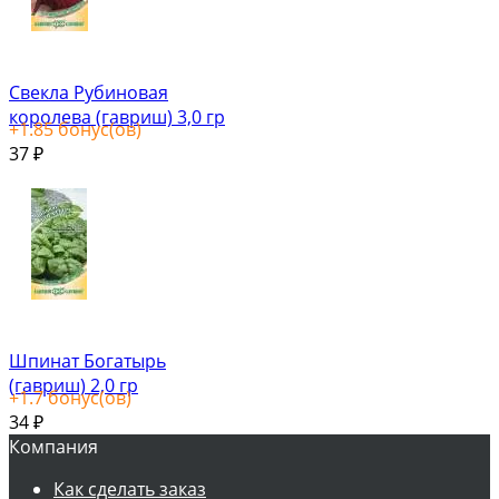
Свекла Рубиновая
королева (гавриш) 3,0 гр
+
1.85
бонус(ов)
37
₽
Шпинат Богатырь
(гавриш) 2,0 гр
+
1.7
бонус(ов)
34
₽
Компания
Как сделать заказ