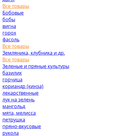
Все товары
Бобовые
бобы
вигна
горох
фасоль
Все товары
Земляника, клубника и др.
Все товары
Зеленые и пряные культуры
базилик
горчица
кориандр (кинза)
лекарственные
лук на зелень
мангольд
мята, мелисса
петрушка
пряно-вкусовые
рукола