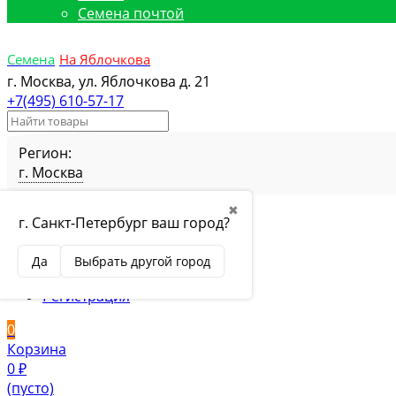
Семена почтой
Семена
На Яблочкова
г. Москва, ул. Яблочкова д. 21
+7(495) 610-57-17
Регион:
г. Москва
Избранное
Товар в избранном
✖
г. Санкт-Петербург ваш город?
Сравнение
Товар в сравнении
Вход
Да
Выбрать другой город
Вход
Регистрация
0
Корзина
0
₽
(пусто)