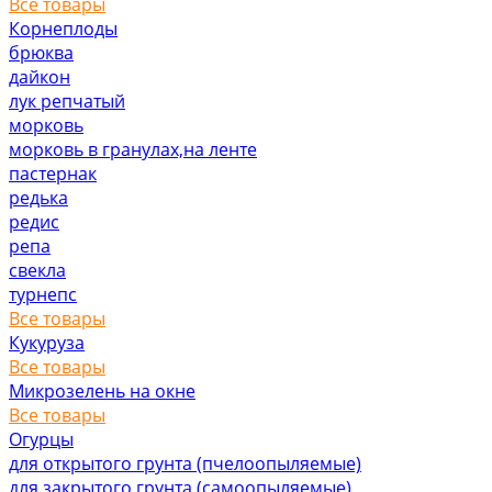
Все товары
Корнеплоды
брюква
дайкон
лук репчатый
морковь
морковь в гранулах,на ленте
пастернак
редька
редис
репа
свекла
турнепс
Все товары
Кукуруза
Все товары
Микрозелень на окне
Все товары
Огурцы
для открытого грунта (пчелоопыляемые)
для закрытого грунта (самоопыляемые)