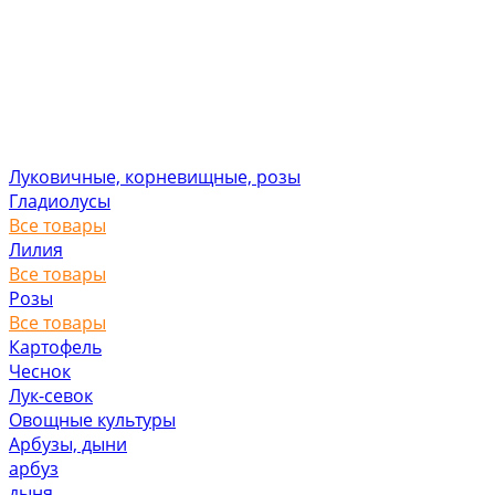
Луковичные, корневищные, розы
Гладиолусы
Все товары
Лилия
Все товары
Розы
Все товары
Картофель
Чеснок
Лук-севок
Овощные культуры
Арбузы, дыни
арбуз
дыня