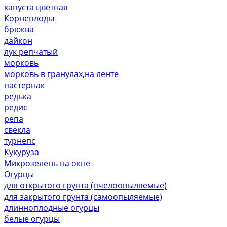
капуста цветная
Корнеплоды
брюква
дайкон
лук репчатый
морковь
морковь в гранулах,на ленте
пастернак
редька
редис
репа
свекла
турнепс
Кукуруза
Микрозелень на окне
Огурцы
для открытого грунта (пчелоопыляемые)
для закрытого грунта (самоопыляемые)
длинноплодные огурцы
белые огурцы