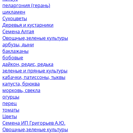
пеларгония (герань)
цикламен
Сухоцветы
Деревья и кустарники
Семена Алтая
Овощные,зеленые культуры
арбузы, дыни
баклажаны
бобовые
дайкон, редис, редька
зеленые и пряные культуры
кабачки, патиссоны, тыквы
капуста, брюква
морковь, свекла
огурцы
перец
томаты
Цветы
Семена ИП Григорьев А.Ю.
Овощные,зеленые культуры