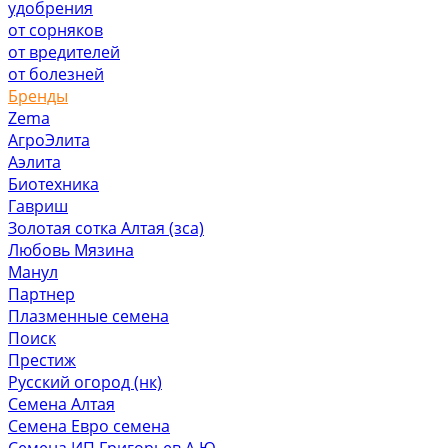
удобрения
от сорняков
от вредителей
от болезней
Бренды
Zema
АгроЭлита
Аэлита
Биотехника
Гавриш
Золотая сотка Алтая (зса)
Любовь Мязина
Манул
Партнер
Плазменные семена
Поиск
Престиж
Русский огород (нк)
Семена Алтая
Семена Евро семена
Семена ИП Григорьев А.Ю.