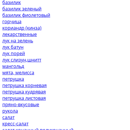
базилик
базилик зеленый
базилик фиолетовый
горчица
кориандр (кинза)
лекарственные
лук на зелень
лук батун
лук порей
лук слизун,шнитт
мангольд
мята, мелисса
петрушка
петрушка корневая
петрушка кудрявая
петрушка листовая
пряно-вкусовые
рукола
салат
кресс-салат
салат кочанный,полукочанный