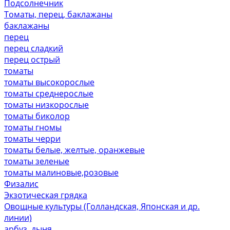
Подсолнечник
Томаты, перец, баклажаны
баклажаны
перец
перец сладкий
перец острый
томаты
томаты высокорослые
томаты среднерослые
томаты низкорослые
томаты биколор
томаты гномы
томаты черри
томаты белые, желтые, оранжевые
томаты зеленые
томаты малиновые,розовые
Физалис
Экзотическая грядка
Овощные культуры (Голландская, Японская и др.
линии)
арбуз, дыня