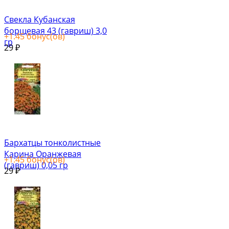
Свекла Кубанская
борщевая 43 (гавриш) 3,0
+
1.45
бонус(ов)
гр
29
₽
Бархатцы тонколистные
Карина Оранжевая
+
1.45
бонус(ов)
(гавриш) 0,05 гр
29
₽