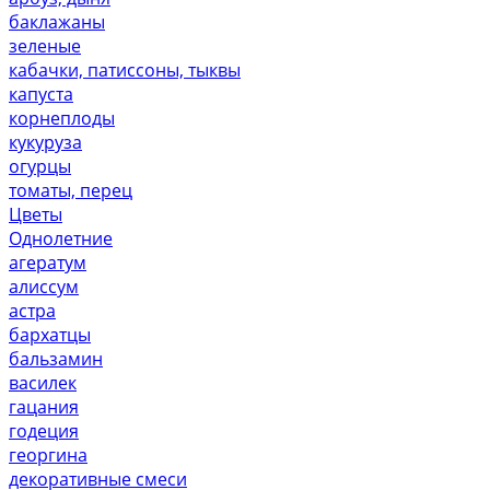
баклажаны
зеленые
кабачки, патиссоны, тыквы
капуста
корнеплоды
кукуруза
огурцы
томаты, перец
Цветы
Однолетние
агератум
алиссум
астра
бархатцы
бальзамин
василек
гацания
годеция
георгина
декоративные смеси