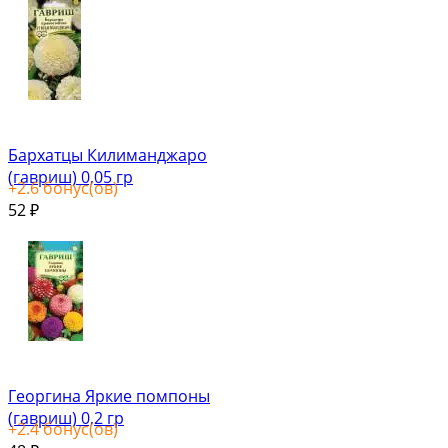
Бархатцы Килиманджаро
(гавриш) 0,05 гр
+
2.6
бонус(ов)
52
₽
Георгина Яркие помпоны
(гавриш) 0,2 гр
+
2.4
бонус(ов)