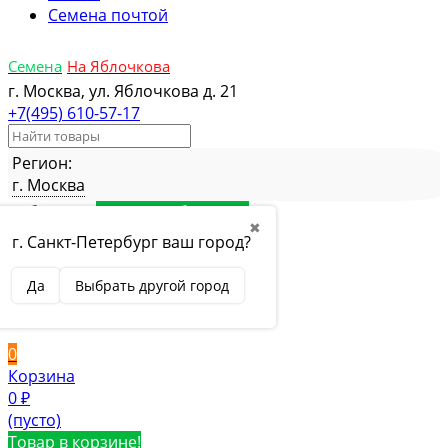
Семена почтой
Семена
На Яблочкова
г. Москва, ул. Яблочкова д. 21
+7(495) 610-57-17
Регион:
г. Москва
Избранное
Товар в избранном
✖
Сравнение
Товар в сравнении
г. Санкт-Петербург ваш город?
Вход
Да
Выбрать другой город
Вход
Регистрация
0
Корзина
0
₽
(пусто)
Товар в корзине!