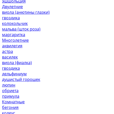
эшшольция
Двулетние
виола (анютины глазки)
гвоздика
колокольчик
мальва (шток роза)
маргаритка
Многолетние
аквилегия
астра
василек
виола (фиалка)
гвоздика
дельфиниум
душистый горошек
люпин
обриета
примула
Комнатные
бегония
колеус