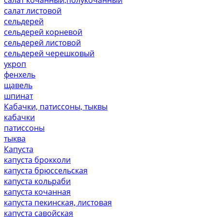
салат листовой
сельдерей
сельдерей корневой
сельдерей листовой
сельдерей черешковый
укроп
фенхель
щавель
шпинат
Кабачки, патиссоны, тыквы
кабачки
патиссоны
тыква
Капуста
капуста брокколи
капуста брюссельская
капуста кольраби
капуста кочанная
капуста пекинская, листовая
капуста савойская