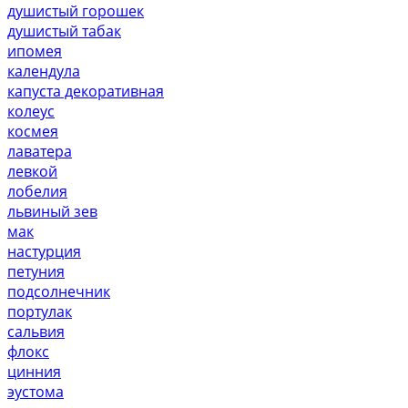
душистый горошек
душистый табак
ипомея
календула
капуста декоративная
колеус
космея
лаватера
левкой
лобелия
львиный зев
мак
настурция
петуния
подсолнечник
портулак
сальвия
флокс
цинния
эустома