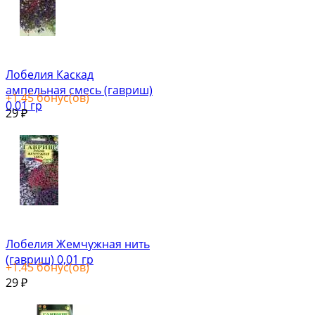
Лобелия Каскад
ампельная смесь (гавриш)
+
1.45
бонус(ов)
0,01 гр
29
₽
Лобелия Жемчужная нить
(гавриш) 0,01 гр
+
1.45
бонус(ов)
29
₽