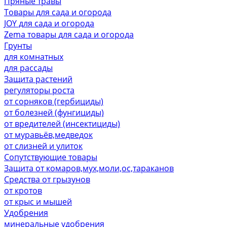
Пряные травы
Товары для сада и огорода
JOY для сада и огорода
Zema товары для сада и огорода
Грунты
для комнатных
для рассады
Защита растений
регуляторы роста
от сорняков (гербициды)
от болезней (фунгициды)
от вредителей (инсектициды)
от муравьёв,медведок
от слизней и улиток
Сопутствующие товары
Защита от комаров,мух,моли,ос,тараканов
Средства от грызунов
от кротов
от крыс и мышей
Удобрения
минеральные удобрения