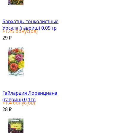
Бархатцы тонколистные
Урсула (гавриш) 0,05 гр
+
1.45
бонус(ов)
29
₽
Гайлардия Лоренциана
(гавриш) 0,1гр
+
1.4
бонус(ов)
28
₽