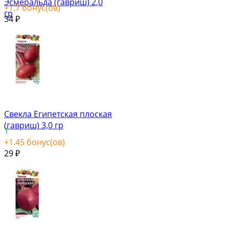
Эсмеральда (гавриш) 2,0
+
1.7
бонус(ов)
гр
34
₽
Свекла Египетская плоская
(гавриш) 3,0 гр
1
+
1.45
бонус(ов)
29
₽