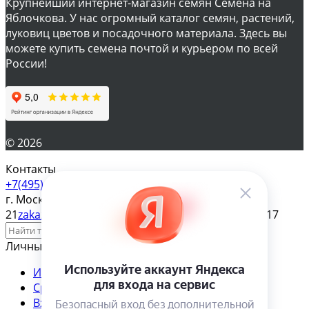
Крупнейший интернет-магазин семян Семена на
Яблочкова. У нас огромный каталог семян, растений,
луковиц цветов и посадочного материала. Здесь вы
можете купить семена почтой и курьером по всей
России!
© 2026
Контакты
+7(495) 610-57-17
г. Москва, ул. Яблочкова д.
21
zakaz@magazinsemena.ru
Пн-пт 10-19 Сб-вс 11-17
Личный кабинет
Избранное
Сравнение
Товар в сравнении
Вход