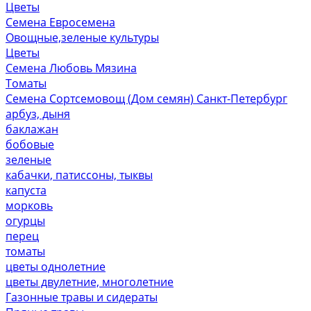
Цветы
Семена Евросемена
Овощные,зеленые культуры
Цветы
Семена Любовь Мязина
Томаты
Семена Сортсемовощ (Дом семян) Санкт-Петербург
арбуз, дыня
баклажан
бобовые
зеленые
кабачки, патиссоны, тыквы
капуста
морковь
огурцы
перец
томаты
цветы однолетние
цветы двулетние, многолетние
Газонные травы и сидераты