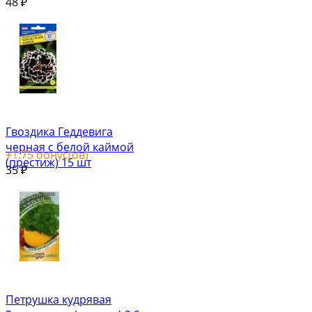
48
₽
Гвоздика Геддевига
черная с белой каймой
+
1.75
бонус(ов)
(престиж) 15 шт
35
₽
Петрушка кудрявая