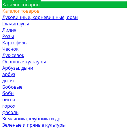
Каталог товаров
Каталог товаров
Луковичные, корневищные, розы
Гладиолусы
Лилия
Розы
Картофель
Чеснок
Лук-севок
Овощные культуры
Арбузы, дыни
арбуз
дыня
Бобовые
бобы
вигна
горох
фасоль
Земляника, клубника и др.
Зеленые и пряные культуры