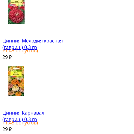
Цинния Мелодия красная
(гавриш) 0,3 гр
+
1.45
бонус(ов)
29
₽
Цинния Карнавал
(гавриш) 0,3 гр
+
1.45
бонус(ов)
29
₽