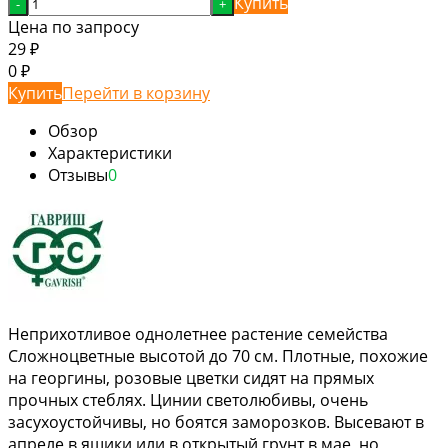
Купить
-
+
Цена по запросу
29
₽
0
₽
Купить
Перейти в корзину
Обзор
Характеристики
Отзывы
0
Неприхотливое однолетнее растение семейства
Сложноцветные высотой до 70 см. Плотные, похожие
на георгины, розовые цветки сидят на прямых
прочных стеблях. Цинии светолюбивы, очень
засухоустойчивы, но боятся заморозков. Высевают в
апреле в ящики или в открытый грунт в мае, но