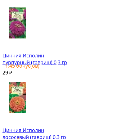
Цинния Исполин
пурпурный (гавриш) 0,3 гр
+
1.45
бонус(ов)
29
₽
Цинния Исполин
лососевый (гавриш) 0,3 гр