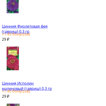
Цинния Фиолетовая фея
(гавриш) 0,3 гр
+
1.45
бонус(ов)
29
₽
Цинния Исполин
малиновый (гавриш) 0,3 гр
+
1.45
бонус(ов)
29
₽