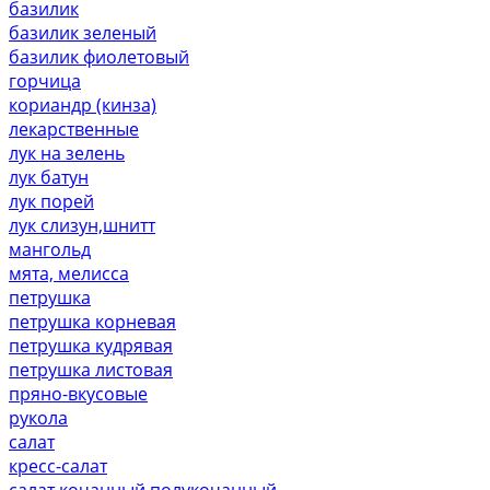
базилик
базилик зеленый
базилик фиолетовый
горчица
кориандр (кинза)
лекарственные
лук на зелень
лук батун
лук порей
лук слизун,шнитт
мангольд
мята, мелисса
петрушка
петрушка корневая
петрушка кудрявая
петрушка листовая
пряно-вкусовые
рукола
салат
кресс-салат
салат кочанный,полукочанный