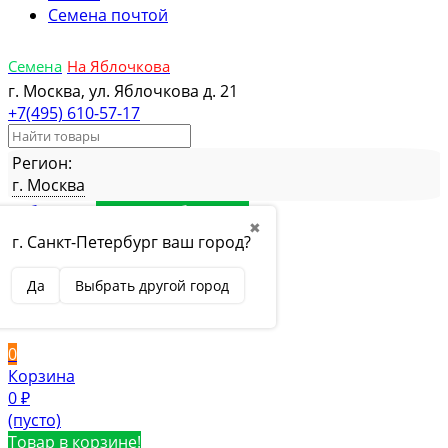
Семена почтой
Семена
На Яблочкова
г. Москва, ул. Яблочкова д. 21
+7(495) 610-57-17
Регион:
г. Москва
Избранное
Товар в избранном
✖
Сравнение
Товар в сравнении
г. Санкт-Петербург ваш город?
Вход
Да
Выбрать другой город
Вход
Регистрация
0
Корзина
0
₽
(пусто)
Товар в корзине!