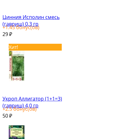
Цинния Исполин смесь
(гавриш) 0,3 гр
+
1.45
бонус(ов)
29
₽
Хит!
Укроп Аллигатор (1+1=3)
(гавриш) 4,0 гр
+
2.5
бонус(ов)
50
₽