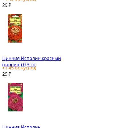
29
₽
Цинния Исполин красный
(гавриш) 0,3 гр
+
1.45
бонус(ов)
29
₽
Цинния Исполин