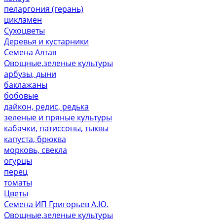
пеларгония (герань)
цикламен
Сухоцветы
Деревья и кустарники
Семена Алтая
Овощные,зеленые культуры
арбузы, дыни
баклажаны
бобовые
дайкон, редис, редька
зеленые и пряные культуры
кабачки, патиссоны, тыквы
капуста, брюква
морковь, свекла
огурцы
перец
томаты
Цветы
Семена ИП Григорьев А.Ю.
Овощные,зеленые культуры