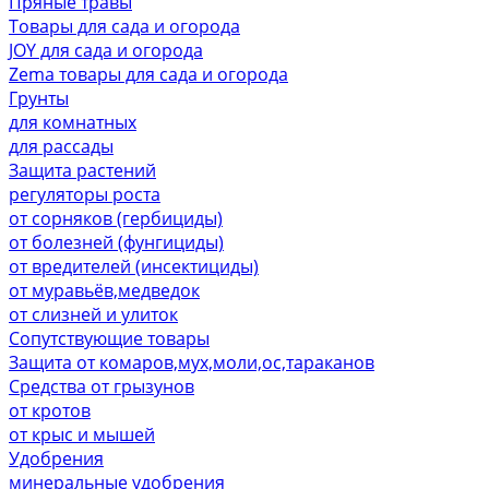
Пряные травы
Товары для сада и огорода
JOY для сада и огорода
Zema товары для сада и огорода
Грунты
для комнатных
для рассады
Защита растений
регуляторы роста
от сорняков (гербициды)
от болезней (фунгициды)
от вредителей (инсектициды)
от муравьёв,медведок
от слизней и улиток
Сопутствующие товары
Защита от комаров,мух,моли,ос,тараканов
Средства от грызунов
от кротов
от крыс и мышей
Удобрения
минеральные удобрения