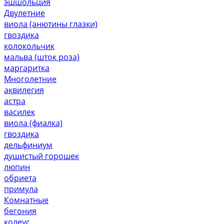
эшшольция
Двулетние
виола (анютины глазки)
гвоздика
колокольчик
мальва (шток роза)
маргаритка
Многолетние
аквилегия
астра
василек
виола (фиалка)
гвоздика
дельфиниум
душистый горошек
люпин
обриета
примула
Комнатные
бегония
колеус