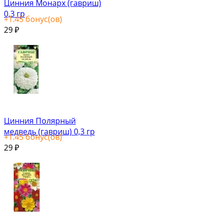
Цинния Монарх (гавриш)
0,3 гр
+
1.45
бонус(ов)
29
₽
Цинния Полярный
медведь (гавриш) 0,3 гр
+
1.45
бонус(ов)
29
₽