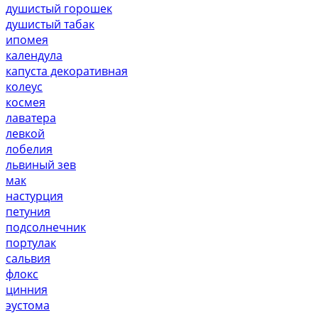
душистый горошек
душистый табак
ипомея
календула
капуста декоративная
колеус
космея
лаватера
левкой
лобелия
львиный зев
мак
настурция
петуния
подсолнечник
портулак
сальвия
флокс
цинния
эустома