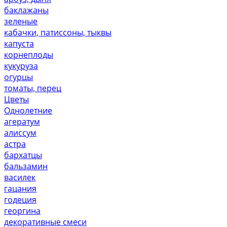
баклажаны
зеленые
кабачки, патиссоны, тыквы
капуста
корнеплоды
кукуруза
огурцы
томаты, перец
Цветы
Однолетние
агератум
алиссум
астра
бархатцы
бальзамин
василек
гацания
годеция
георгина
декоративные смеси