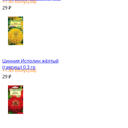
+
1.45
бонус(ов)
29
₽
Цинния Исполин жёлтый
(гавриш) 0,3 гр
+
1.45
бонус(ов)
29
₽