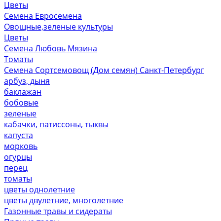
Цветы
Семена Евросемена
Овощные,зеленые культуры
Цветы
Семена Любовь Мязина
Томаты
Семена Сортсемовощ (Дом семян) Санкт-Петербург
арбуз, дыня
баклажан
бобовые
зеленые
кабачки, патиссоны, тыквы
капуста
морковь
огурцы
перец
томаты
цветы однолетние
цветы двулетние, многолетние
Газонные травы и сидераты