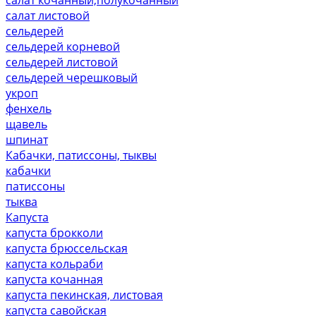
салат листовой
сельдерей
сельдерей корневой
сельдерей листовой
сельдерей черешковый
укроп
фенхель
щавель
шпинат
Кабачки, патиссоны, тыквы
кабачки
патиссоны
тыква
Капуста
капуста брокколи
капуста брюссельская
капуста кольраби
капуста кочанная
капуста пекинская, листовая
капуста савойская