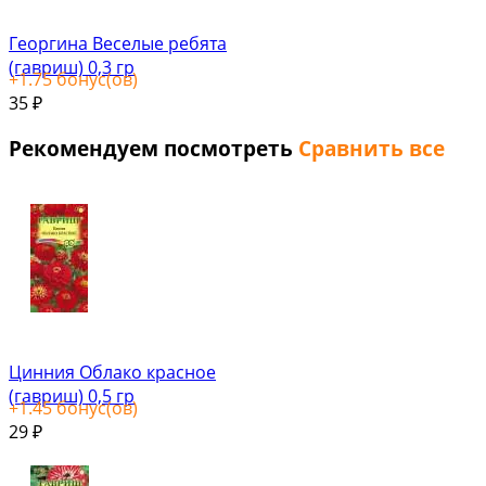
Георгина Веселые ребята
(гавриш) 0,3 гр
+
1.75
бонус(ов)
35
₽
Рекомендуем посмотреть
Сравнить все
Цинния Облако красное
(гавриш) 0,5 гр
+
1.45
бонус(ов)
29
₽