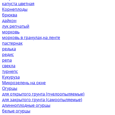
капуста цветная
Корнеплоды
брюква
дайкон
лук репчатый
морковь
морковь в гранулах,на ленте
пастернак
редька
редис
репа
свекла
турнепс
Кукуруза
Микрозелень на окне
Огурцы
для открытого грунта (пчелоопыляемые)
для закрытого грунта (самоопыляемые)
длинноплодные огурцы
белые огурцы