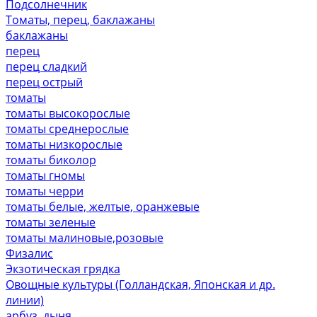
Подсолнечник
Томаты, перец, баклажаны
баклажаны
перец
перец сладкий
перец острый
томаты
томаты высокорослые
томаты среднерослые
томаты низкорослые
томаты биколор
томаты гномы
томаты черри
томаты белые, желтые, оранжевые
томаты зеленые
томаты малиновые,розовые
Физалис
Экзотическая грядка
Овощные культуры (Голландская, Японская и др.
линии)
арбуз, дыня