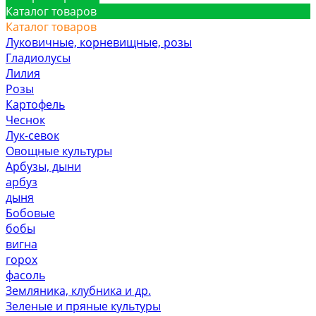
Каталог товаров
Каталог товаров
Луковичные, корневищные, розы
Гладиолусы
Лилия
Розы
Картофель
Чеснок
Лук-севок
Овощные культуры
Арбузы, дыни
арбуз
дыня
Бобовые
бобы
вигна
горох
фасоль
Земляника, клубника и др.
Зеленые и пряные культуры