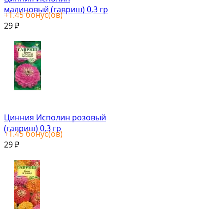
малиновый (гавриш) 0,3 гр
+
1.45
бонус(ов)
29
₽
Цинния Исполин розовый
(гавриш) 0,3 гр
+
1.45
бонус(ов)
29
₽