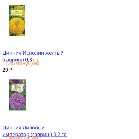
Цинния Исполин жёлтый
(гавриш) 0,3 гр
+
1.45
бонус(ов)
29
₽
Цинния Лиловый
император (гавриш) 0,2 гр
+
1.45
бонус(ов)