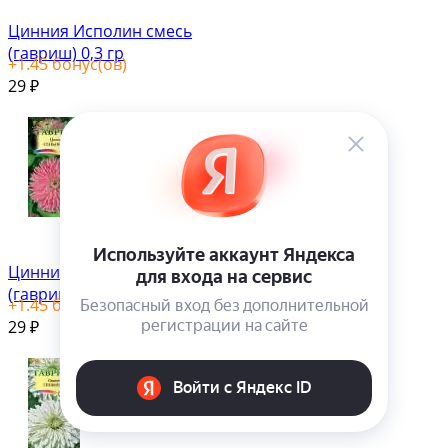
Цинния Исполин смесь
(гавриш) 0,3 гр
+
1.45
бонус(ов)
29
₽
Цинния Сеньорита
(гавриш) 0,2гр
+
1.45
бонус(ов)
29
₽