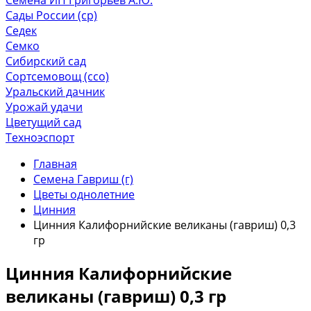
Сады России (ср)
Седек
Семко
Сибирский сад
Сортсемовощ (ссо)
Уральский дачник
Урожай удачи
Цветущий сад
Техноэспорт
Главная
Семена Гавриш (г)
Цветы однолетние
Цинния
Цинния Калифорнийские великаны (гавриш) 0,3
гр
Цинния Калифорнийские
великаны (гавриш) 0,3 гр