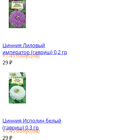
Цинния Лиловый
император (гавриш) 0,2 гр
+
1.45
бонус(ов)
29
₽
Цинния Исполин белый
(гавриш) 0,3 гр
+
1.45
бонус(ов)
29
₽