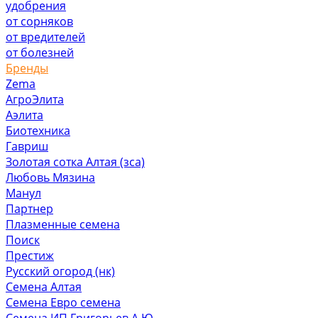
удобрения
от сорняков
от вредителей
от болезней
Бренды
Zema
АгроЭлита
Аэлита
Биотехника
Гавриш
Золотая сотка Алтая (зса)
Любовь Мязина
Манул
Партнер
Плазменные семена
Поиск
Престиж
Русский огород (нк)
Семена Алтая
Семена Евро семена
Семена ИП Григорьев А.Ю.