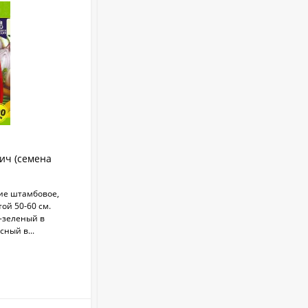
Укрывной материал
Агроспан "17 4,20*13
530
₽
Совок садовый ZEMA
ZM 2110
1 100
₽
ич (семена
Перец сладкий Карась (семена Алтая)
10 шт
ие штамбовое,
Среднеранний (95-105 дней) сорт для
Краска садовая 3кг
ой 50-60 см.
открытого грунта и теплиц. Куст компактный,
-зеленый в
высотой 30-45 ми, не требует
375
сный в...
формирования.
₽
В НАЛИЧИИ
+
3.75
бонус(ов)
Бордоская жидкость
Бордоска (евросемена)
0,25 л