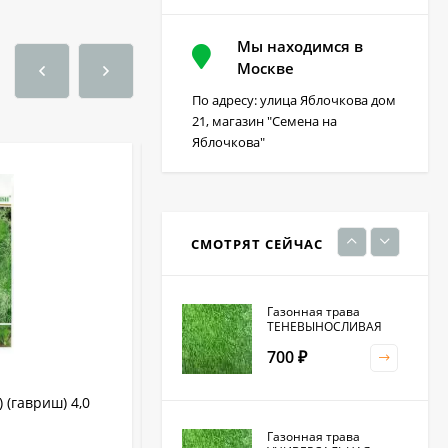
Мы находимся в
Фацелия 0,3кг (фас)
Москве
По адресу: улица Яблочкова дом
220
₽
21, магазин "Семена на
Яблочкова"
Кристалон томатный
100 гр
230
₽
СМОТРЯТ СЕЙЧАС
Газонная трава
ТЕНЕВЫНОСЛИВАЯ
700
₽
 (гавриш) 4,0
Томат Домашний разносол
(сибирский сад) 20шт
Газонная трава