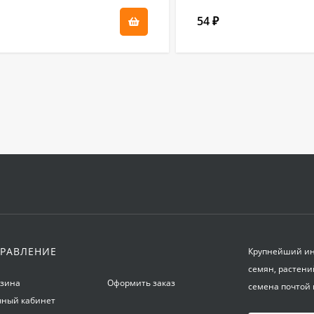
54
₽
РАВЛЕНИЕ
Крупнейший инт
семян, растени
рзина
Оформить заказ
семена почтой 
чный кабинет