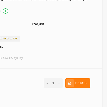
Е
сладкий
ОЛЬКО ШТУК
15
в) за покупку
-
+
КУПИТЬ