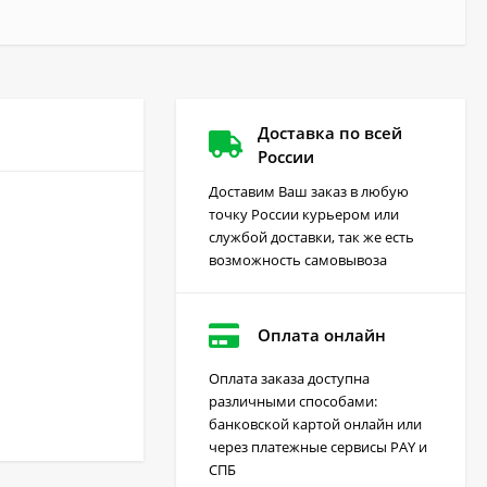
Доставка по всей
России
Доставим Ваш заказ в любую
точку России курьером или
службой доставки, так же есть
возможность самовывоза
Оплата онлайн
Оплата заказа доступна
различными способами:
Грейдер от сорняков
банковской картой онлайн или
(август) 10 мл
через платежные сервисы PAY и
170
₽
СПБ