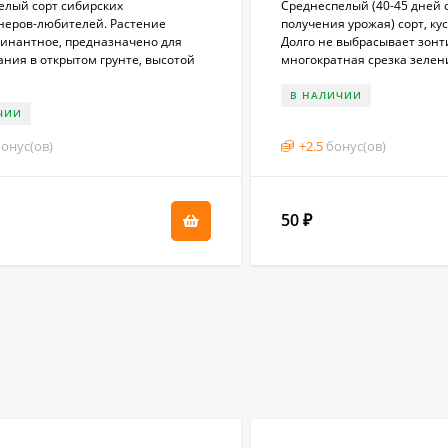
елый сорт сибирских
Среднеспелый (40-45 дней о
неров-любителей. Растение
получения урожая) сорт, кус
инантное, предназначено для
Долго не выбрасывает зонт
ния в открытом грунте, высотой
многократная срезка зелени.
В НАЛИЧИИ
ЧИИ
онус(ов)
+
2.5
бонус(ов)
50
₽