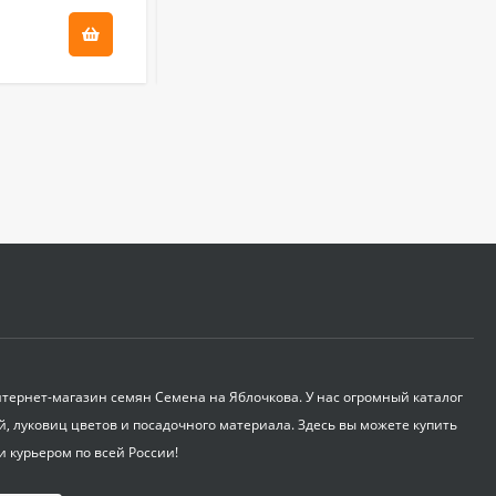
340
₽
75
₽
Бордоская жидкость
Бордоска (евросемена)
0,5 л
580
₽
Укрывной материал
Агроспан "60 2,10*10
600
₽
Корнеудалитель
садовый ZEMA ZM
ернет-магазин семян Семена на Яблочкова. У нас огромный каталог
2105
й, луковиц цветов и посадочного материала. Здесь вы можете купить
650
₽
и курьером по всей России!