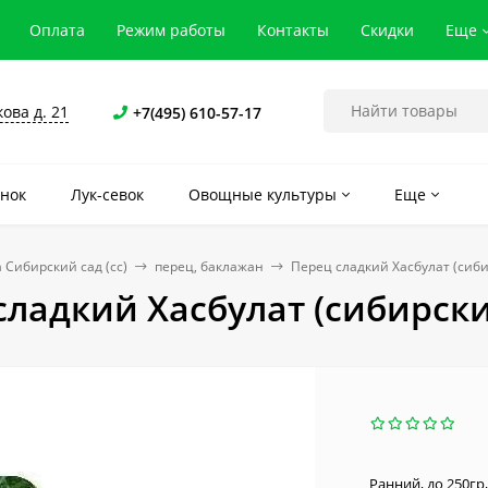
Оплата
Режим работы
Контакты
Скидки
Еще
кова д. 21
+7(495) 610-57-17
нок
Лук-севок
Овощные культуры
Еще
 Сибирский сад (сс)
перец, баклажан
Перец сладкий Хасбулат (сиб
сладкий Хасбулат (сибирски
​Ранний, до 250г