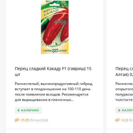
Перец сладкий Какаду F1 (гавриш) 15
Перец с
шт
Алтая) 0
​Раннеспелый, высокопродуктивный гибрид,
Раннеспе
вступает в плодоношение на 100-110 день
открытого
после появления всходов. Рекомендуется
полураски
для выращивания в пленочных...
толстостен
В НАЛИЧИИ
В НАЛИ
+
5.05
бонус(ов)
+
2.6
бо