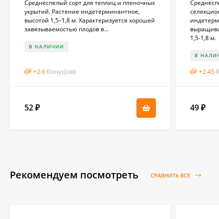
Среднеспелый сорт для теплиц и пленочных
Среднесп
укрытий. Растение индетерминантное,
селекцио
высотой 1,5–1,8 м. Характеризуется хорошей
индетерм
завязываемостью плодов в...
выращива
1,5-1,8 м.
В НАЛИЧИИ
В НАЛИ
+
2.6
бонус(ов)
+
2.45
б
52
49
₽
₽
Рекомендуем посмотреть
СРАВНИТЬ ВСЕ