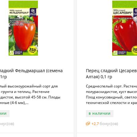
ладкий Фельдмаршал (семена
Перец сладкий Цесарев
,1гр
Алтая) 0,1 гр
лый высокоурожайный сорт для
Среднеспелый сорт. Растен
 грунта и теплиц. Растение
полураскидистое, куст высот
дистое, высотой 45-58 см. Плоды
Плод конусовидный, светло
ные (4-6 мм),...
технической спелости и кра
ЧИИ
В НАЛИЧИИ
нус(ов)
+
2.7
бонус(ов)