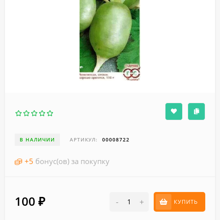
В НАЛИЧИИ
АРТИКУЛ:
00008722
+
5
бонус(ов) за покупку
100
₽
-
+
КУПИТЬ