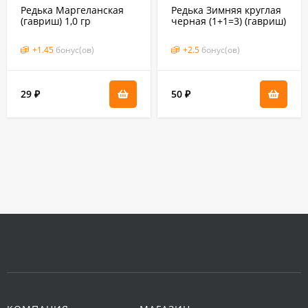
Редька Маргеланская
Редька Зимняя круглая
(гавриш) 1,0 гр
черная (1+1=3) (гавриш)
2,0 гр
+
1.45
бонус(ов)
+
2.5
бонус(ов)
29
50
₽
₽