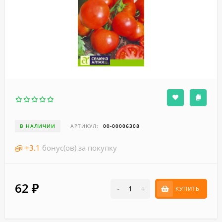
В НАЛИЧИИ
АРТИКУЛ:
00-00006308
+
3.1
бонус(ов) за покупку
62
₽
-
+
КУПИТЬ