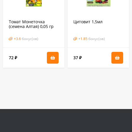
Томат Монеточка
Цитовит 1,5мл
(семена Алтая) 0,05 гр
+
3.6
бонус(ов)
+
1.85
бонус(ов)
72
37
₽
₽