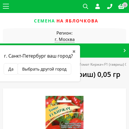
0
СЕМЕНА
НА ЯБЛОЧКОВА
Регион:
г. Москва
КАТАЛОГ ТОВАРОВ
✖
г. Санкт-Петербург ваш город?
щные культуры
Томаты высокорослые
Томат Киржач F1 (гавриш) 0,
Да
Выбрать другой город
Томат Киржач F1 (гавриш) 0,05 гр