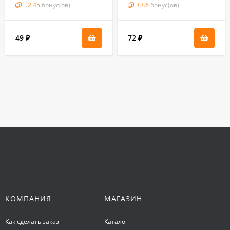
+
2.45
бонус(ов)
+
3.6
бонус(ов)
49
72
₽
₽
КОМПАНИЯ
МАГАЗИН
Как сделать заказ
Каталог