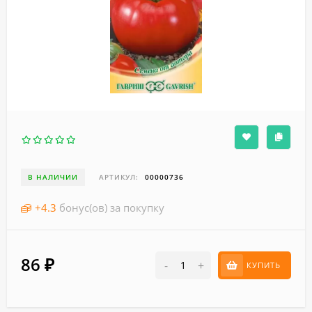
В НАЛИЧИИ
АРТИКУЛ:
00000736
+
4.3
бонус(ов) за покупку
86
₽
-
+
КУПИТЬ