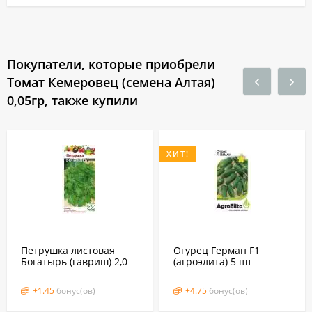
Покупатели, которые приобрели
Томат Кемеровец (семена Алтая)
0,05гр, также купили
ХИТ!
Петрушка листовая
Огурец Герман F1
Богатырь (гавриш) 2,0
(агроэлита) 5 шт
гр
(семинис, голландия)
+
1.45
бонус(ов)
+
4.75
бонус(ов)