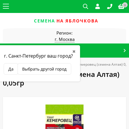
0
СЕМЕНА
НА ЯБЛОЧКОВА
Регион:
г. Москва
КАТАЛОГ ТОВАРОВ
✖
г. Санкт-Петербург ваш город?
уры
Томаты, перец, баклажаны
Томат Кемеровец (семена Алтая) 0,0
Да
Выбрать другой город
Томат Кемеровец (семена Алтая)
0,05гр