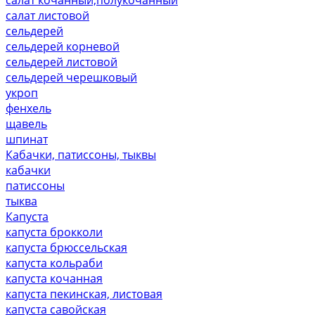
салат листовой
сельдерей
сельдерей корневой
сельдерей листовой
сельдерей черешковый
укроп
фенхель
щавель
шпинат
Кабачки, патиссоны, тыквы
кабачки
патиссоны
тыква
Капуста
капуста брокколи
капуста брюссельская
капуста кольраби
капуста кочанная
капуста пекинская, листовая
капуста савойская