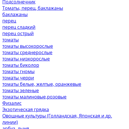
Подсолнечник
Томаты, перец, баклажаны
баклажаны
перец
перец сладкий
перец острый
томаты
томаты высокорослые
томаты среднерослые
томаты низкорослые
томаты биколор
томаты гномы
томаты черри
томаты белые, желтые, оранжевые
томаты зеленые
томаты малиновые,розовые
Физалис
Экзотическая грядка
Овощные культуры (Голландская, Японская и др.
линии)
арбуз, дыня