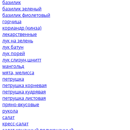
базилик
базилик зеленый
базилик фиолетовый
горчица
кориандр (кинза)
лекарственные
лук на зелень
лук батун
лук порей
лук слизун,шнитт
мангольд
мята, мелисса
петрушка
петрушка корневая
петрушка кудрявая
петрушка листовая
пряно-вкусовые
рукола
салат
кресс-салат
салат кочанный,полукочанный