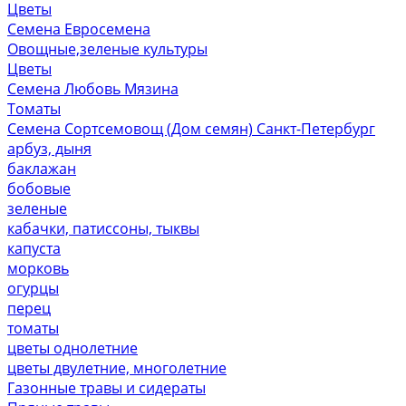
Цветы
Семена Евросемена
Овощные,зеленые культуры
Цветы
Семена Любовь Мязина
Томаты
Семена Сортсемовощ (Дом семян) Санкт-Петербург
арбуз, дыня
баклажан
бобовые
зеленые
кабачки, патиссоны, тыквы
капуста
морковь
огурцы
перец
томаты
цветы однолетние
цветы двулетние, многолетние
Газонные травы и сидераты