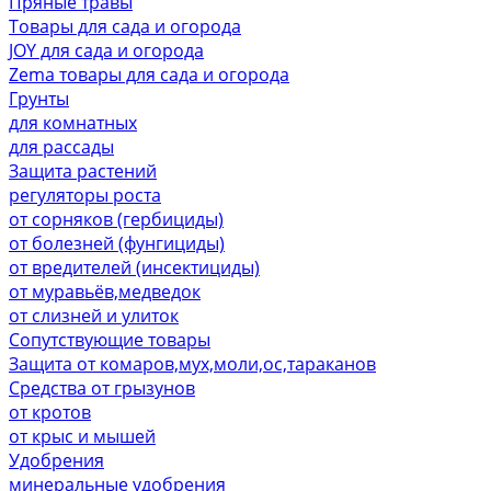
Пряные травы
Товары для сада и огорода
JOY для сада и огорода
Zema товары для сада и огорода
Грунты
для комнатных
для рассады
Защита растений
регуляторы роста
от сорняков (гербициды)
от болезней (фунгициды)
от вредителей (инсектициды)
от муравьёв,медведок
от слизней и улиток
Сопутствующие товары
Защита от комаров,мух,моли,ос,тараканов
Средства от грызунов
от кротов
от крыс и мышей
Удобрения
минеральные удобрения