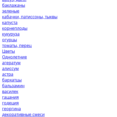
баклажаны
зеленые
кабачки, патиссоны, тыквы
капуста
корнеплоды
кукуруза
огурцы
томаты, перец
Цветы
Однолетние
агератум
алиссум
астра
бархатцы
бальзамин
василек
гацания
годеция
георгина
декоративные смеси