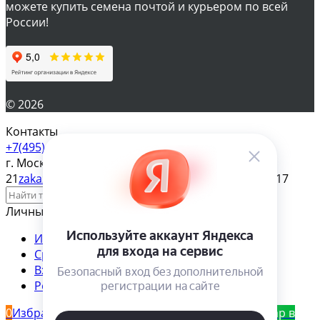
можете купить семена почтой и курьером по всей
России!
© 2026
Контакты
+7(495) 610-57-17
г. Москва, ул. Яблочкова д.
21
zakaz@magazinsemena.ru
Пн-пт 10-19 Сб-вс 11-17
Личный кабинет
Избранное
Сравнение
Товар в сравнении
Вход
Регистрация
0
Избранное
Товар в избранном
0
Сравнение
Товар в