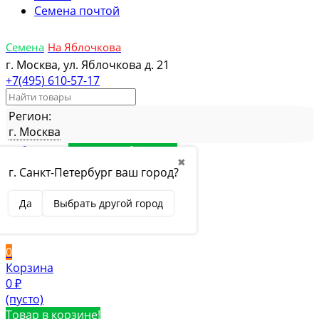
Семена почтой
Семена
На Яблочкова
г. Москва, ул. Яблочкова д. 21
+7(495) 610-57-17
Регион:
г. Москва
Избранное
Товар в избранном
✖
Сравнение
Товар в сравнении
г. Санкт-Петербург ваш город?
Вход
Да
Выбрать другой город
Вход
Регистрация
0
Корзина
0
₽
(пусто)
Товар в корзине!