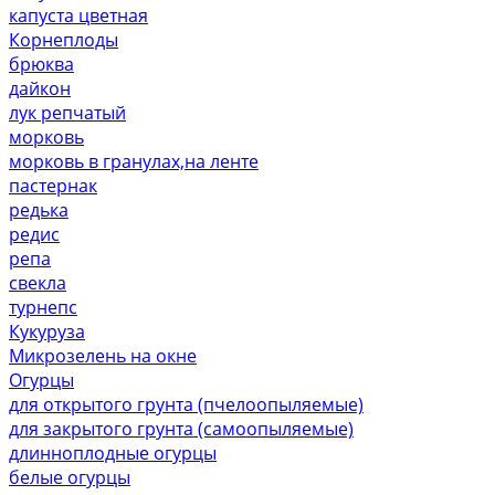
капуста цветная
Корнеплоды
брюква
дайкон
лук репчатый
морковь
морковь в гранулах,на ленте
пастернак
редька
редис
репа
свекла
турнепс
Кукуруза
Микрозелень на окне
Огурцы
для открытого грунта (пчелоопыляемые)
для закрытого грунта (самоопыляемые)
длинноплодные огурцы
белые огурцы