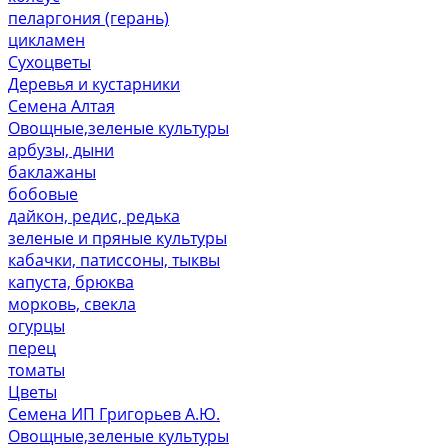
пеларгония (герань)
цикламен
Сухоцветы
Деревья и кустарники
Семена Алтая
Овощные,зеленые культуры
арбузы, дыни
баклажаны
бобовые
дайкон, редис, редька
зеленые и пряные культуры
кабачки, патиссоны, тыквы
капуста, брюква
морковь, свекла
огурцы
перец
томаты
Цветы
Семена ИП Григорьев А.Ю.
Овощные,зеленые культуры