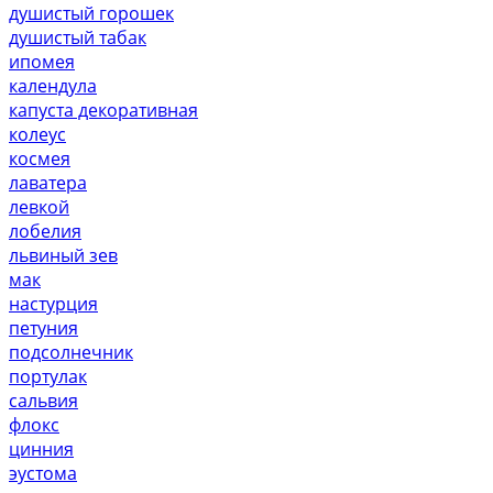
душистый горошек
душистый табак
ипомея
календула
капуста декоративная
колеус
космея
лаватера
левкой
лобелия
львиный зев
мак
настурция
петуния
подсолнечник
портулак
сальвия
флокс
цинния
эустома