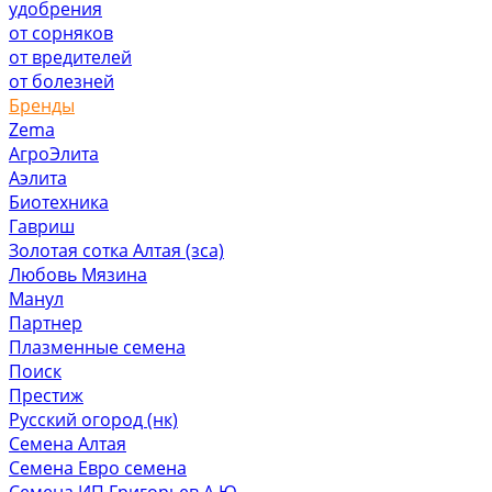
удобрения
от сорняков
от вредителей
от болезней
Бренды
Zema
АгроЭлита
Аэлита
Биотехника
Гавриш
Золотая сотка Алтая (зса)
Любовь Мязина
Манул
Партнер
Плазменные семена
Поиск
Престиж
Русский огород (нк)
Семена Алтая
Семена Евро семена
Семена ИП Григорьев А.Ю.