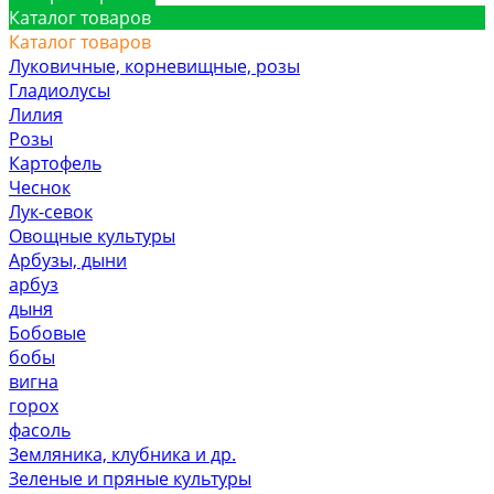
Каталог товаров
Каталог товаров
Луковичные, корневищные, розы
Гладиолусы
Лилия
Розы
Картофель
Чеснок
Лук-севок
Овощные культуры
Арбузы, дыни
арбуз
дыня
Бобовые
бобы
вигна
горох
фасоль
Земляника, клубника и др.
Зеленые и пряные культуры