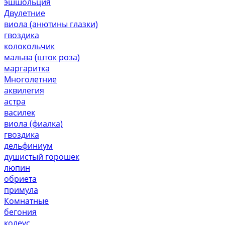
эшшольция
Двулетние
виола (анютины глазки)
гвоздика
колокольчик
мальва (шток роза)
маргаритка
Многолетние
аквилегия
астра
василек
виола (фиалка)
гвоздика
дельфиниум
душистый горошек
люпин
обриета
примула
Комнатные
бегония
колеус