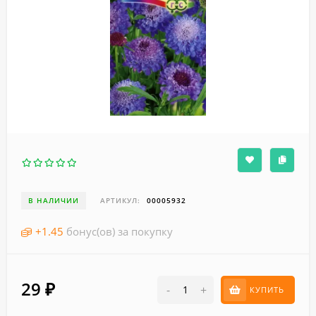
В НАЛИЧИИ
АРТИКУЛ:
00005932
+
1.45
бонус(ов) за покупку
29
₽
-
+
КУПИТЬ