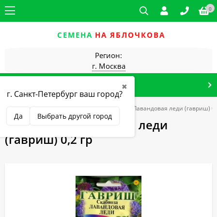
0
СЕМЕНА
НА ЯБЛОЧКОВА
Регион:
г. Москва
КАТАЛОГ ТОВАРОВ
✖
г. Санкт-Петербург ваш город?
веты однолетние
Сухоцветы
Скабиоза Лавандовая леди (гавриш) 0,
Да
Выбрать другой город
Скабиоза Лавандовая леди
(гавриш) 0,2 гр