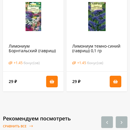
Лимониум
Лимониум темно-синий
Борнтальский (гавриш)
(гавриш) 0,1 гр
0,1 гр
+
1.45
бонус(ов)
+
1.45
бонус(ов)
29
29
₽
₽
Рекомендуем посмотреть
СРАВНИТЬ ВСЕ