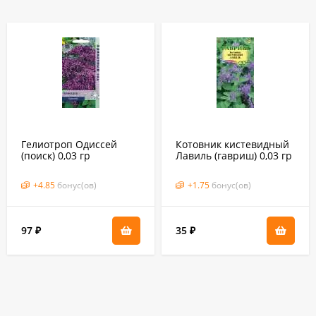
Гелиотроп Одиссей
Котовник кистевидный
(поиск) 0,03 гр
Лавиль (гавриш) 0,03 гр
+
4.85
бонус(ов)
+
1.75
бонус(ов)
97
35
₽
₽