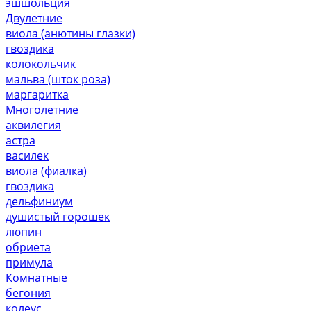
эшшольция
Двулетние
виола (анютины глазки)
гвоздика
колокольчик
мальва (шток роза)
маргаритка
Многолетние
аквилегия
астра
василек
виола (фиалка)
гвоздика
дельфиниум
душистый горошек
люпин
обриета
примула
Комнатные
бегония
колеус