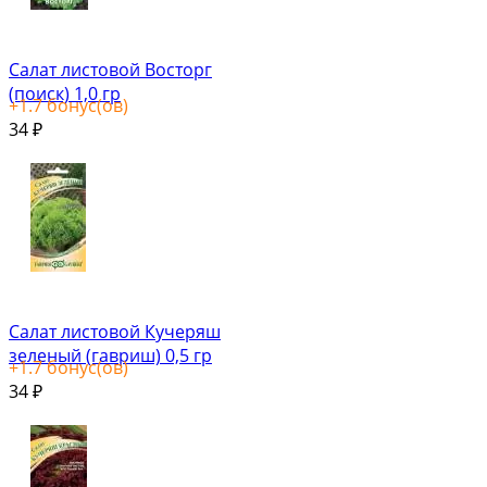
Салат листовой Восторг
(поиск) 1,0 гр
+
1.7
бонус(ов)
34
₽
Салат листовой Кучеряш
зеленый (гавриш) 0,5 гр
+
1.7
бонус(ов)
34
₽