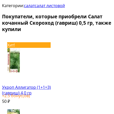
Категории:
салат
салат листовой
Покупатели, которые приобрели Салат
кочанный Скороход (гавриш) 0,5 гр, также
купили
Хит!
Укроп Аллигатор (1+1=3)
(гавриш) 4,0 гр
+
2.5
бонус(ов)
50
₽