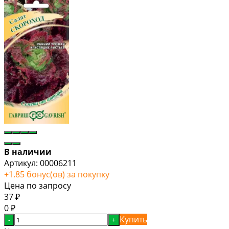
В наличии
Артикул:
00006211
+
1.85
бонус(ов) за покупку
Цена по запросу
37
₽
0
₽
Купить
-
+