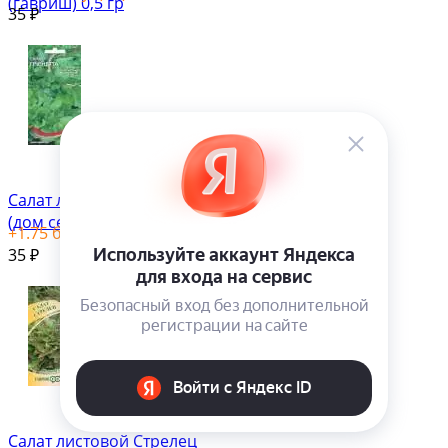
(гавриш) 0,5 гр
35
₽
Салат листовой Грюнетта
(дом семян) 380 шт
+
1.75
бонус(ов)
35
₽
Салат листовой Стрелец