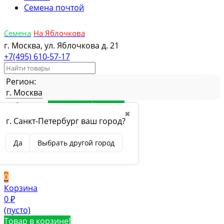
Семена почтой
Семена
На Яблочкова
г. Москва, ул. Яблочкова д. 21
+7(495) 610-57-17
Регион:
г. Москва
Избранное
Товар в избранном
✖
Сравнение
Товар в сравнении
г. Санкт-Петербург ваш город?
Вход
Да
Выбрать другой город
Вход
Регистрация
0
Корзина
0
₽
(пусто)
Товар в корзине!