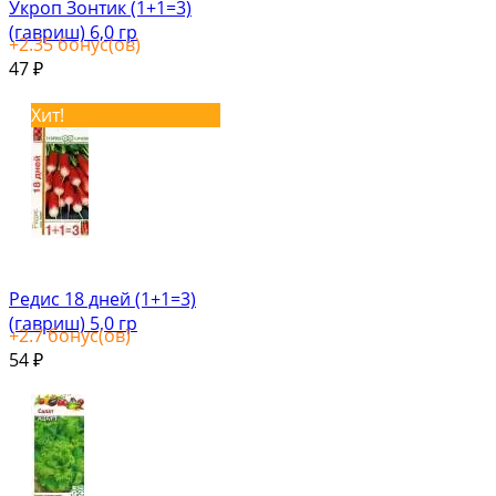
Укроп Зонтик (1+1=3)
(гавриш) 6,0 гр
+
2.35
бонус(ов)
47
₽
Хит!
Редис 18 дней (1+1=3)
(гавриш) 5,0 гр
+
2.7
бонус(ов)
54
₽