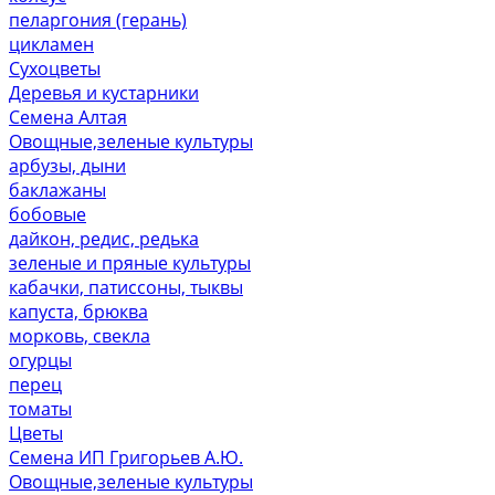
пеларгония (герань)
цикламен
Сухоцветы
Деревья и кустарники
Семена Алтая
Овощные,зеленые культуры
арбузы, дыни
баклажаны
бобовые
дайкон, редис, редька
зеленые и пряные культуры
кабачки, патиссоны, тыквы
капуста, брюква
морковь, свекла
огурцы
перец
томаты
Цветы
Семена ИП Григорьев А.Ю.
Овощные,зеленые культуры