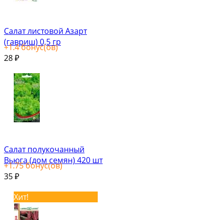
Салат листовой Азарт
(гавриш) 0,5 гр
+
1.4
бонус(ов)
28
₽
Салат полукочанный
Вьюга (дом семян) 420 шт
+
1.75
бонус(ов)
35
₽
Хит!