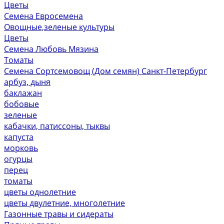
Цветы
Семена Евросемена
Овощные,зеленые культуры
Цветы
Семена Любовь Мязина
Томаты
Семена Сортсемовощ (Дом семян) Санкт-Петербург
арбуз, дыня
баклажан
бобовые
зеленые
кабачки, патиссоны, тыквы
капуста
морковь
огурцы
перец
томаты
цветы однолетние
цветы двулетние, многолетние
Газонные травы и сидераты