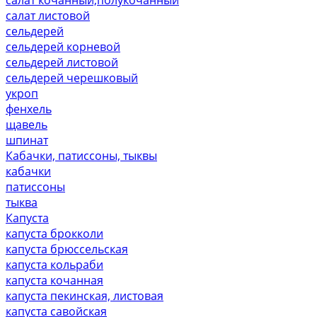
салат листовой
сельдерей
сельдерей корневой
сельдерей листовой
сельдерей черешковый
укроп
фенхель
щавель
шпинат
Кабачки, патиссоны, тыквы
кабачки
патиссоны
тыква
Капуста
капуста брокколи
капуста брюссельская
капуста кольраби
капуста кочанная
капуста пекинская, листовая
капуста савойская