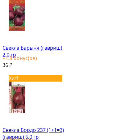
Свекла Барыня (гавриш)
2,0 гр
+
1.8
бонус(ов)
36
₽
Хит!
Свекла Бордо 237 (1+1=3)
(гавриш) 5,0 гр