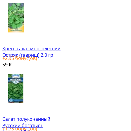
Кресс салат многолетний
Остряк (гавриш) 2,0 гр
+
2.95
бонус(ов)
59
₽
Салат полукочанный
Русский богатырь
+
1.75
бонус(ов)