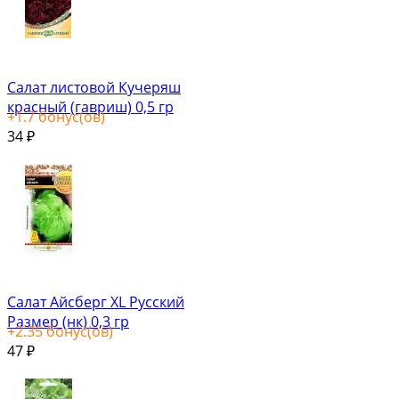
Салат листовой Кучеряш
красный (гавриш) 0,5 гр
+
1.7
бонус(ов)
34
₽
Салат Айсберг XL Русский
Размер (нк) 0,3 гр
+
2.35
бонус(ов)
47
₽