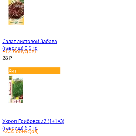
Салат листовой Забава
(гавриш) 0,5 гр
+
1.4
бонус(ов)
28
₽
Хит!
Укроп Грибовский (1+1=3)
(гавриш) 6,0 гр
+
2.35
бонус(ов)