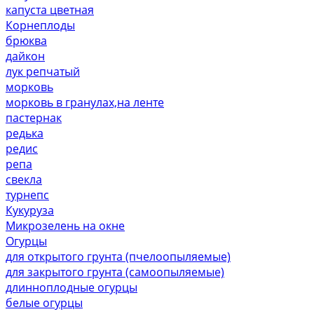
капуста цветная
Корнеплоды
брюква
дайкон
лук репчатый
морковь
морковь в гранулах,на ленте
пастернак
редька
редис
репа
свекла
турнепс
Кукуруза
Микрозелень на окне
Огурцы
для открытого грунта (пчелоопыляемые)
для закрытого грунта (самоопыляемые)
длинноплодные огурцы
белые огурцы