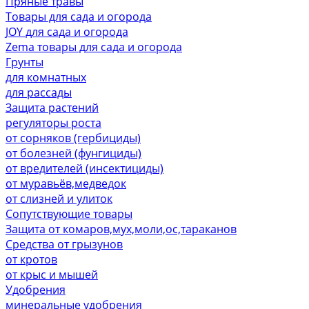
Пряные травы
Товары для сада и огорода
JOY для сада и огорода
Zema товары для сада и огорода
Грунты
для комнатных
для рассады
Защита растений
регуляторы роста
от сорняков (гербициды)
от болезней (фунгициды)
от вредителей (инсектициды)
от муравьёв,медведок
от слизней и улиток
Сопутствующие товары
Защита от комаров,мух,моли,ос,тараканов
Средства от грызунов
от кротов
от крыс и мышей
Удобрения
минеральные удобрения