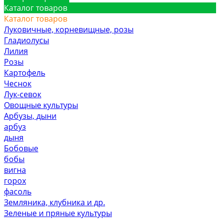
Каталог товаров
Каталог товаров
Луковичные, корневищные, розы
Гладиолусы
Лилия
Розы
Картофель
Чеснок
Лук-севок
Овощные культуры
Арбузы, дыни
арбуз
дыня
Бобовые
бобы
вигна
горох
фасоль
Земляника, клубника и др.
Зеленые и пряные культуры