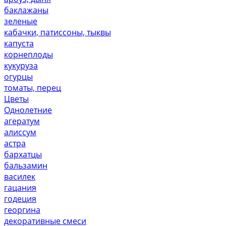
баклажаны
зеленые
кабачки, патиссоны, тыквы
капуста
корнеплоды
кукуруза
огурцы
томаты, перец
Цветы
Однолетние
агератум
алиссум
астра
бархатцы
бальзамин
василек
гацания
годеция
георгина
декоративные смеси