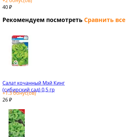
+
2
бонус(ов)
40
₽
Рекомендуем посмотреть
Сравнить все
Салат кочанный Мэй Кинг
(сибирский сад) 0,5 гр
+
1.3
бонус(ов)
26
₽