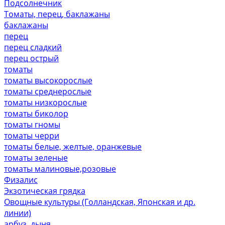
Подсолнечник
Томаты, перец, баклажаны
баклажаны
перец
перец сладкий
перец острый
томаты
томаты высокорослые
томаты среднерослые
томаты низкорослые
томаты биколор
томаты гномы
томаты черри
томаты белые, желтые, оранжевые
томаты зеленые
томаты малиновые,розовые
Физалис
Экзотическая грядка
Овощные культуры (Голландская, Японская и др.
линии)
арбуз, дыня