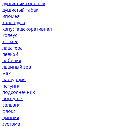
душистый горошек
душистый табак
ипомея
календула
капуста декоративная
колеус
космея
лаватера
левкой
лобелия
львиный зев
мак
настурция
петуния
подсолнечник
портулак
сальвия
флокс
цинния
эустома