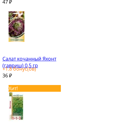
47
₽
Салат кочанный Яхонт
(гавриш) 0,5 гр
+
1.8
бонус(ов)
36
₽
Хит!