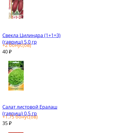
Свекла Цилиндра (1+1=3)
(гавриш) 5,0 гр
+
2
бонус(ов)
40
₽
Салат листовой Ералаш
(гавриш) 0,5 гр
+
1.75
бонус(ов)
35
₽