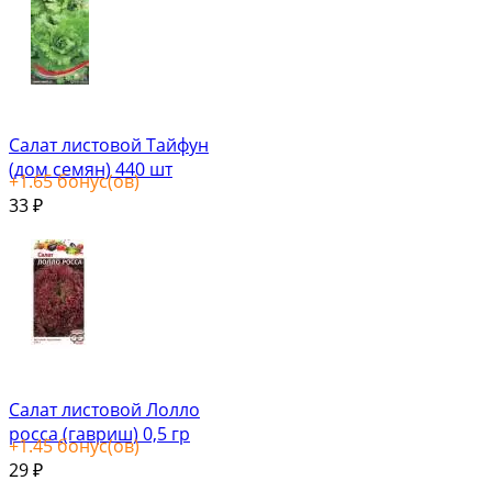
Салат листовой Тайфун
(дом семян) 440 шт
+
1.65
бонус(ов)
33
₽
Салат листовой Лолло
росса (гавриш) 0,5 гр
+
1.45
бонус(ов)
29
₽