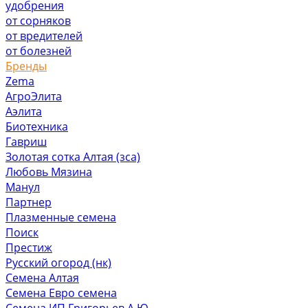
удобрения
от сорняков
от вредителей
от болезней
Бренды
Zema
АгроЭлита
Аэлита
Биотехника
Гавриш
Золотая сотка Алтая (зса)
Любовь Мязина
Манул
Партнер
Плазменные семена
Поиск
Престиж
Русский огород (нк)
Семена Алтая
Семена Евро семена
Семена ИП Григорьев А.Ю.