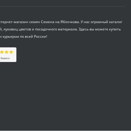
Укрывной материал
Агроспан "17 4,20*13
ернет-магазин семян Семена на Яблочкова. У нас огромный каталог
530
₽
й, луковиц цветов и посадочного материала. Здесь вы можете купить
и курьером по всей России!
Совок садовый ZEMA
ZM 2110
1 100
₽
Краска садовая 3кг
375
₽
Бордоская жидкость
Бордоска (евросемена)
0,25 л