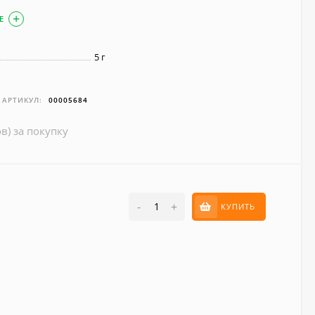
Е
5 г
АРТИКУЛ:
00005684
в) за покупку
-
+
КУПИТЬ