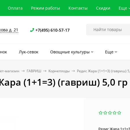
Оплата
Режим работы
Контакты
Скидки
Еще
кова д. 21
+7(495) 610-57-17
нок
Лук-севок
Овощные культуры
Еще
ет-магазин
ГАВРИШ
Корнеплоды
Редис Жара (1+1=3) (гавриш) 5,
ара (1+1=3) (гавриш) 5,0 гр
Редис Жара 1+1=