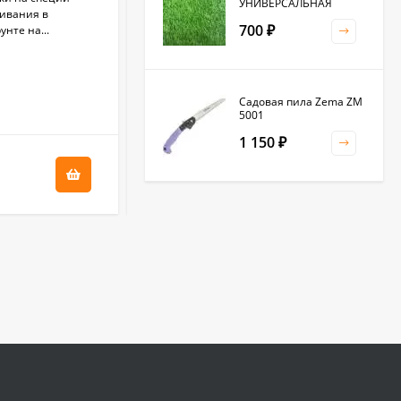
УНИВЕРСАЛЬНАЯ
щивания в
удлиненный, с белым кончиком, массой до
700
нте на...
20 г, диаметром 2-3 см. Мякоть...
₽
В НАЛИЧИИ
Садовая пила Zema ZM
+
2.5
бонус(ов)
5001
1 150
₽
50
₽
Клевер белый 0,5кг
(фас.)
1 500
₽
Садовая тяпка-
культиватор Zema ZM
2111
1 250
₽