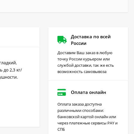
Доставка по всей
России
Доставим Ваш заказ в любую
точку России курьером или
гладкий,
службой доставки, так же есть
 до 2,3 кг/
возможность самовывоза
ушности.
Оплата онлайн
Оплата заказа доступна
различными способами:
Грейдер от сорняков
банковской картой онлайн или
(август) 10 мл
через платежные сервисы PAY и
170
₽
СПБ