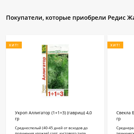
Покупатели, которые приобрели Редис Жар
ХИТ!
ХИТ!
Укроп Аллигатор (1+1=3) (гавриш) 4,0
Свекла Б
гр
гр
Среднеспелый (40-45 дней от всходов до
Среднеран
получения урожая) сорт, кустового типа.
техническ