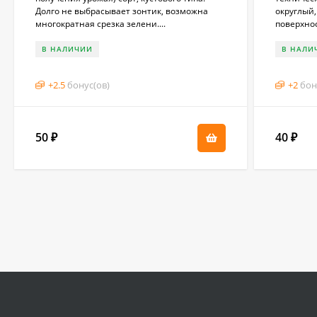
Долго не выбрасывает зонтик, возможна
округлый,
многократная срезка зелени....
поверхнос
В НАЛИЧИИ
В НАЛИ
+
2.5
бонус(ов)
+
2
бон
50
40
₽
₽