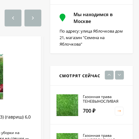
Мы находимся в
Фацелия 0,3кг (фас)
Москве
По адресу: улица Яблочкова дом
220
₽
21, магазин "Семена на
Яблочкова"
Кристалон томатный
100 гр
230
₽
СМОТРЯТ СЕЙЧАС
Газонная трава
ТЕНЕВЫНОСЛИВАЯ
700
₽
) (гавриш) 6,0
Редис Французский завтрак (1+1=3)
(гавриш) 5,0 гр
о уборки на
Раннеспелый (21-24 дня от всходов до
Газонная трава
рки на специи —
технической спелости) сорт. Корнеплод