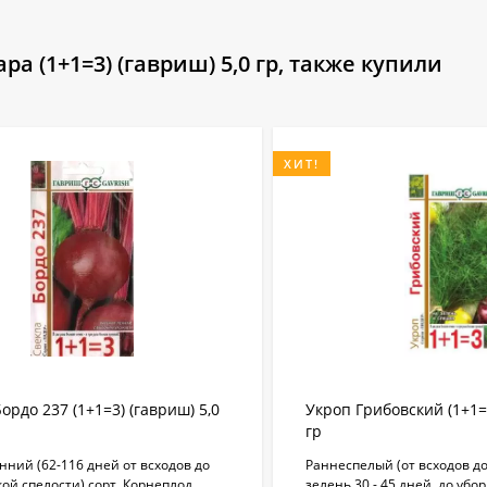
а (1+1=3) (гавриш) 5,0 гр, также купили
ХИТ!
ордо 237 (1+1=3) (гавриш) 5,0
Укроп Грибовский (1+1=3
гр
ний (62-116 дней от всходов до
​Раннеспелый (от всходов д
ой спелости) сорт. Корнеплод
зелень 30 - 45 дней, до убо