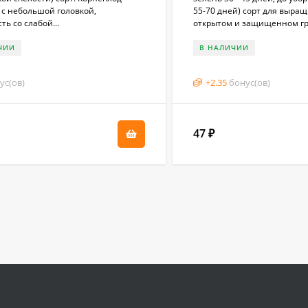
 с небольшой головкой,
55-70 дней) сорт для выра
ть со слабой...
открытом и защищенном гру
ЧИИ
В НАЛИЧИИ
ус(ов)
+
2.35
бонус(ов)
47
₽