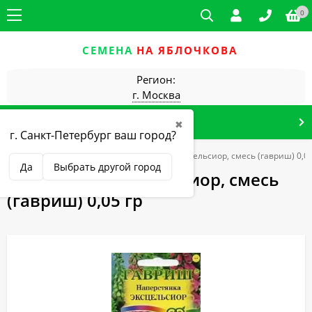
0
СЕМЕНА
НА ЯБЛОЧКОВА
Регион:
г. Москва
КАТАЛОГ ТОВАРОВ
✖
г. Санкт-Петербург ваш город?
 (г)
Цветы двулетние
Наперстянка Эксельсиор, смесь (гавриш) 0,05
Да
Выбрать другой город
Наперстянка Эксельсиор, смесь
(гавриш) 0,05 гр