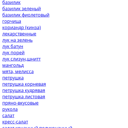
базилик
базилик зеленый
базилик фиолетовый
горчица
кориандр (кинза)
лекарственные
лук на зелень
лук батун
лук порей
лук слизун,шнитт
мангольд
мята, мелисса
петрушка
петрушка корневая
петрушка кудрявая
петрушка листовая
пряно-вкусовые
рукола
салат
кресс-салат
салат кочанный,полукочанный