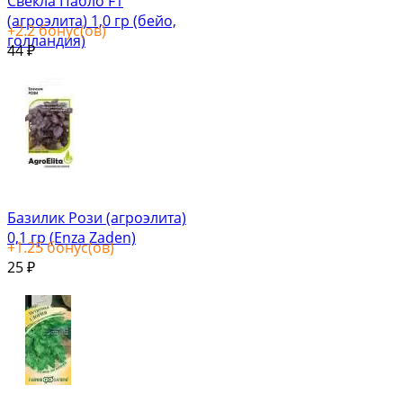
Свекла Пабло F1
(агроэлита) 1,0 гр (бейо,
+
2.2
бонус(ов)
голландия)
44
₽
Базилик Рози (агроэлита)
0,1 гр (Enza Zaden)
+
1.25
бонус(ов)
25
₽