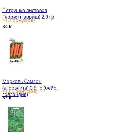
Петрушка листовая
Глория (гавриш) 2,0 гр
+
1.7
бонус(ов)
34
₽
Морковь Самсон
(агроэлита) 0.5 гр (бейо,
+
1.65
бонус(ов)
голландия)
33
₽