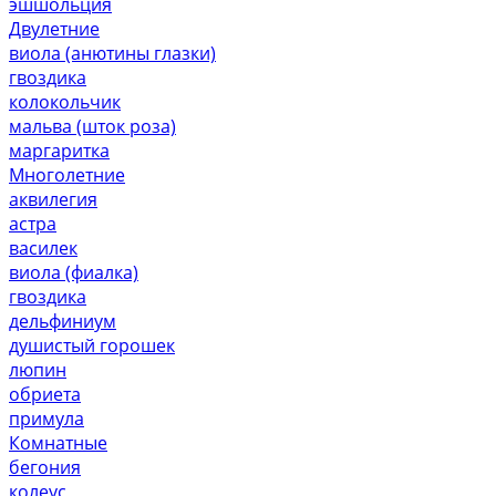
эшшольция
Двулетние
виола (анютины глазки)
гвоздика
колокольчик
мальва (шток роза)
маргаритка
Многолетние
аквилегия
астра
василек
виола (фиалка)
гвоздика
дельфиниум
душистый горошек
люпин
обриета
примула
Комнатные
бегония
колеус