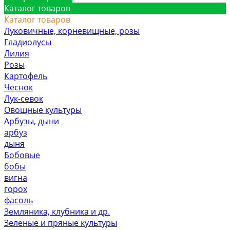
Каталог товаров
Каталог товаров
Луковичные, корневищные, розы
Гладиолусы
Лилия
Розы
Картофель
Чеснок
Лук-севок
Овощные культуры
Арбузы, дыни
арбуз
дыня
Бобовые
бобы
вигна
горох
фасоль
Земляника, клубника и др.
Зеленые и пряные культуры