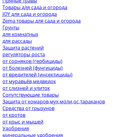
Пряные травы
Товары для сада и огорода
JOY для сада и огорода
Zema товары для сада и огорода
Грунты
для комнатных
для рассады
Защита растений
регуляторы роста
от сорняков (гербициды)
от болезней (фунгициды)
от вредителей (инсектициды)
от муравьёв,медведок
от слизней и улиток
Сопутствующие товары
Защита от комаров,мух,моли,ос,тараканов
Средства от грызунов
от кротов
от крыс и мышей
Удобрения
минеральные удобрения