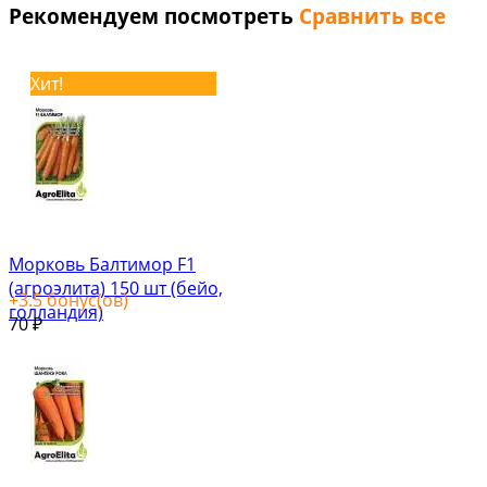
Рекомендуем посмотреть
Сравнить все
Хит!
Морковь Балтимор F1
(агроэлита) 150 шт (бейо,
+
3.5
бонус(ов)
голландия)
70
₽