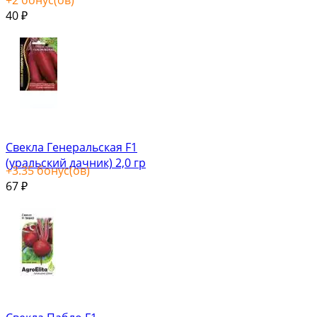
40
₽
Свекла Генеральская F1
(уральский дачник) 2,0 гр
+
3.35
бонус(ов)
67
₽