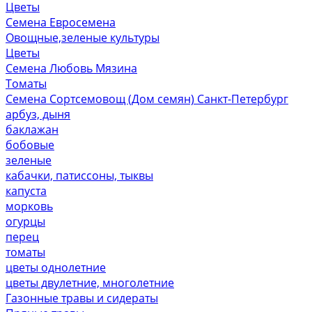
Цветы
Семена Евросемена
Овощные,зеленые культуры
Цветы
Семена Любовь Мязина
Томаты
Семена Сортсемовощ (Дом семян) Санкт-Петербург
арбуз, дыня
баклажан
бобовые
зеленые
кабачки, патиссоны, тыквы
капуста
морковь
огурцы
перец
томаты
цветы однолетние
цветы двулетние, многолетние
Газонные травы и сидераты