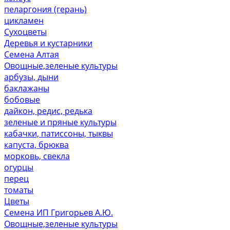
пеларгония (герань)
цикламен
Сухоцветы
Деревья и кустарники
Семена Алтая
Овощные,зеленые культуры
арбузы, дыни
баклажаны
бобовые
дайкон, редис, редька
зеленые и пряные культуры
кабачки, патиссоны, тыквы
капуста, брюква
морковь, свекла
огурцы
перец
томаты
Цветы
Семена ИП Григорьев А.Ю.
Овощные,зеленые культуры