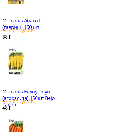
Морковь Абако F1
(гавриш) 150 шт
+
4.4
бонус(ов)
88
₽
Морковь Еллоустоун
(агроэлита) 150шт Bejo
+
2.4
бонус(ов)
Zaden
48
₽