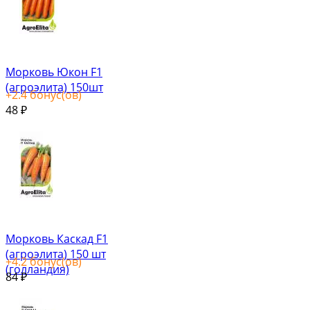
Морковь Юкон F1
(агроэлита) 150шт
+
2.4
бонус(ов)
48
₽
Морковь Каскад F1
(агроэлита) 150 шт
+
4.2
бонус(ов)
(голландия)
84
₽