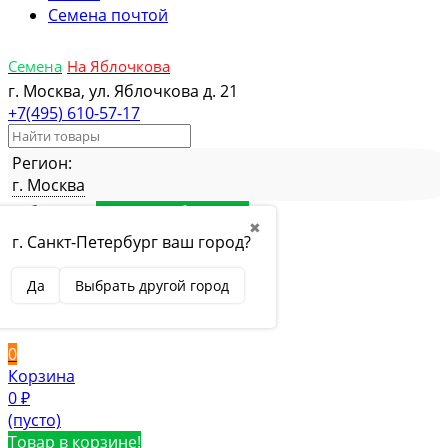
Семена почтой
Семена
На Яблочкова
г. Москва, ул. Яблочкова д. 21
+7(495) 610-57-17
Регион:
г. Москва
Избранное
Товар в избранном
✖
Сравнение
Товар в сравнении
г. Санкт-Петербург ваш город?
Вход
Да
Выбрать другой город
Вход
Регистрация
0
Корзина
0
₽
(пусто)
Товар в корзине!