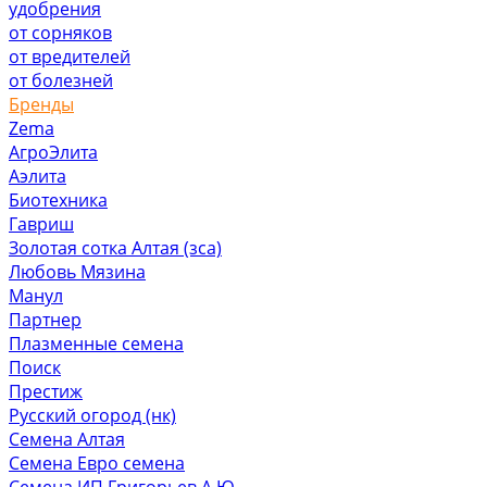
удобрения
от сорняков
от вредителей
от болезней
Бренды
Zema
АгроЭлита
Аэлита
Биотехника
Гавриш
Золотая сотка Алтая (зса)
Любовь Мязина
Манул
Партнер
Плазменные семена
Поиск
Престиж
Русский огород (нк)
Семена Алтая
Семена Евро семена
Семена ИП Григорьев А.Ю.