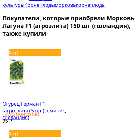
культуры
Корнеплоды
морковь
корнеплоды
Покупатели, которые приобрели Морковь
Лагуна F1 (агроэлита) 150 шт (голландия),
также купили
Хит!
Огурец Герман F1
(агроэлита) 5 шт (семинис,
+
4.75
бонус(ов)
голландия)
95
₽
Хит!