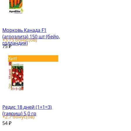
Морковь Канада F1
(агроэлита) 150 шт (бейо,
+
3.75
бонус(ов)
голландия)
75
₽
Хит!
Редис 18 дней (1+1=3)
(гавриш) 5,0 гр
+
2.7
бонус(ов)
54
₽