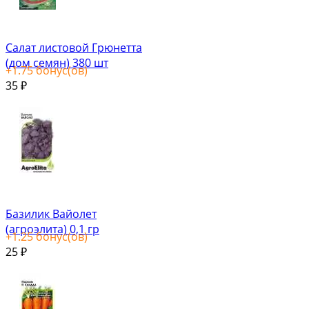
Салат листовой Грюнетта
(дом семян) 380 шт
+
1.75
бонус(ов)
35
₽
Базилик Вайолет
(агроэлита) 0,1 гр
+
1.25
бонус(ов)
25
₽