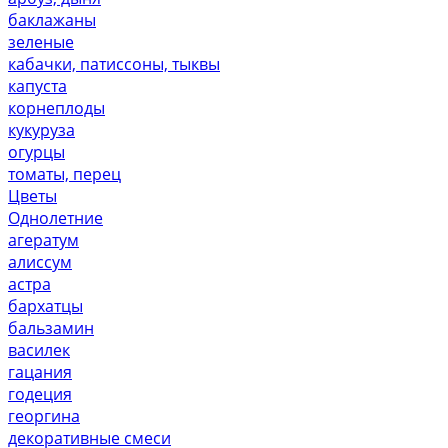
баклажаны
зеленые
кабачки, патиссоны, тыквы
капуста
корнеплоды
кукуруза
огурцы
томаты, перец
Цветы
Однолетние
агератум
алиссум
астра
бархатцы
бальзамин
василек
гацания
годеция
георгина
декоративные смеси