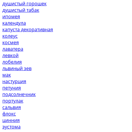
душистый горошек
душистый табак
ипомея
календула
капуста декоративная
колеус
космея
лаватера
левкой
лобелия
львиный зев
мак
настурция
петуния
подсолнечник
портулак
сальвия
флокс
цинния
эустома