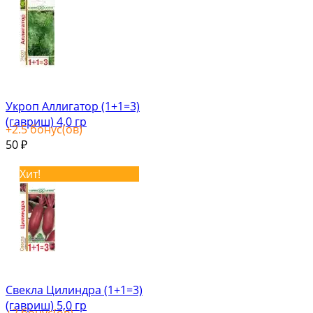
Укроп Аллигатор (1+1=3)
(гавриш) 4,0 гр
+
2.5
бонус(ов)
50
₽
Хит!
Свекла Цилиндра (1+1=3)
(гавриш) 5,0 гр
+
2
бонус(ов)