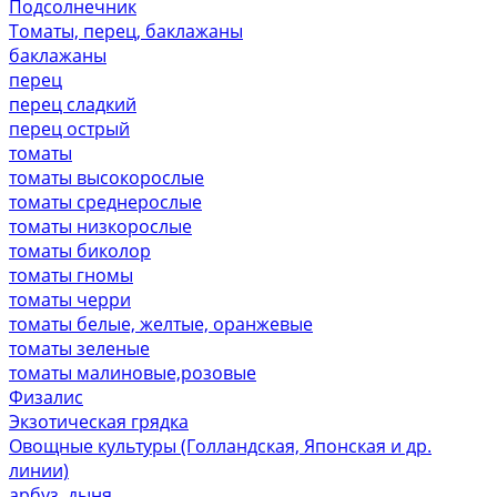
Подсолнечник
Томаты, перец, баклажаны
баклажаны
перец
перец сладкий
перец острый
томаты
томаты высокорослые
томаты среднерослые
томаты низкорослые
томаты биколор
томаты гномы
томаты черри
томаты белые, желтые, оранжевые
томаты зеленые
томаты малиновые,розовые
Физалис
Экзотическая грядка
Овощные культуры (Голландская, Японская и др.
линии)
арбуз, дыня