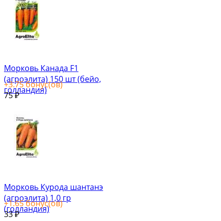
Морковь Канада F1
(агроэлита) 150 шт (бейо,
+
3.75
бонус(ов)
голландия)
75
₽
Морковь Курода шантанэ
(агроэлита) 1,0 гр
+
1.65
бонус(ов)
(голландия)
33
₽