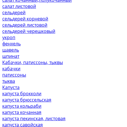
салат листовой
сельдерей
сельдерей корневой
сельдерей листовой
сельдерей черешковый
укроп
фенхель
щавель
шпинат
Кабачки, патиссоны, тыквы
кабачки
патиссоны
тыква
Капуста
капуста брокколи
капуста брюссельская
капуста кольраби
капуста кочанная
капуста пекинская, листовая
капуста савойская