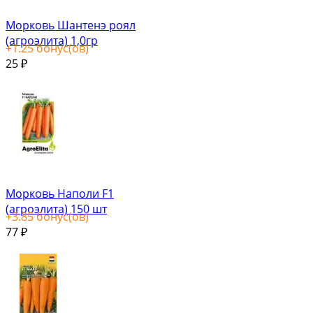
Морковь Шантенэ роял
(агроэлита) 1,0гр
+
1.25
бонус(ов)
25
₽
Морковь Наполи F1
(агроэлита) 150 шт
+
3.85
бонус(ов)
77
₽