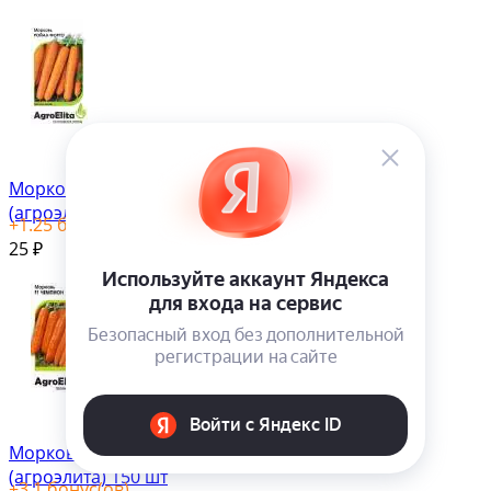
Морковь Ройал форто F1
(агроэлита) 0,5 гр
+
1.25
бонус(ов)
25
₽
Морковь Чемпион F1
(агроэлита) 150 шт
+
3.1
бонус(ов)