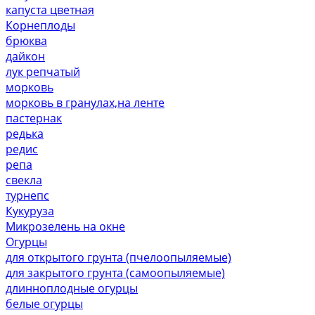
капуста цветная
Корнеплоды
брюква
дайкон
лук репчатый
морковь
морковь в гранулах,на ленте
пастернак
редька
редис
репа
свекла
турнепс
Кукуруза
Микрозелень на окне
Огурцы
для открытого грунта (пчелоопыляемые)
для закрытого грунта (самоопыляемые)
длинноплодные огурцы
белые огурцы