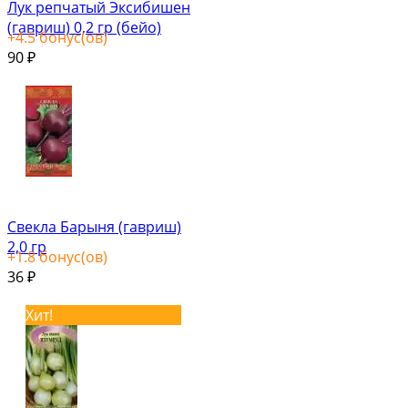
Лук репчатый Эксибишен
(гавриш) 0,2 гр (бейо)
+
4.5
бонус(ов)
90
₽
Свекла Барыня (гавриш)
2,0 гр
+
1.8
бонус(ов)
36
₽
Хит!