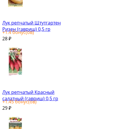
Лук репчатый Штутгартен
Ризен (гавриш) 0,5 гр
+
1.4
бонус(ов)
28
₽
Лук репчатый Красный
салатный (гавриш) 0,5 гр
+
1.45
бонус(ов)
29
₽