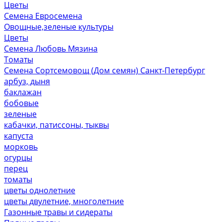
Цветы
Семена Евросемена
Овощные,зеленые культуры
Цветы
Семена Любовь Мязина
Томаты
Семена Сортсемовощ (Дом семян) Санкт-Петербург
арбуз, дыня
баклажан
бобовые
зеленые
кабачки, патиссоны, тыквы
капуста
морковь
огурцы
перец
томаты
цветы однолетние
цветы двулетние, многолетние
Газонные травы и сидераты