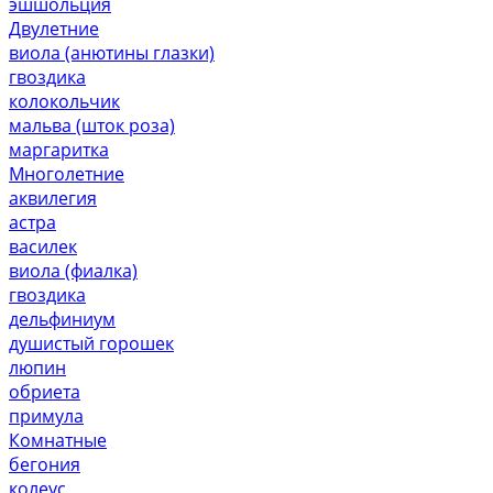
эшшольция
Двулетние
виола (анютины глазки)
гвоздика
колокольчик
мальва (шток роза)
маргаритка
Многолетние
аквилегия
астра
василек
виола (фиалка)
гвоздика
дельфиниум
душистый горошек
люпин
обриета
примула
Комнатные
бегония
колеус