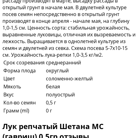
рассаду производят в марте, высадку рассады в
открытый грунт в начале мая. В двулетней культуре
посев семян непосредственно в открытый грунт
производят в конце апреля - начале мая, на глубину
1,0-1,5 см. Ценность сорта: стабильная урожайность,
выравненные луковицы, отличная их вызреваемость и
лежкость. Выращивается в однолетней культуре из
семян и двулетней из севка. Схема посева 5-7x10-15
см. Урожайность лука-репки 1,0-3,5 кг/м2.
Срок созревания
среднеранний
Форма плода
округлый
Цвет
соломенно-желтый
Мякоть
белая
Вкус
полуострый
Кол-во семян
0,5 г
Грамм (ml)
0 г
Лук репчатый Шетана МС
(гавриш) 0,5гр отзывы