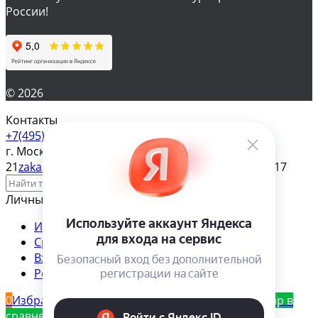
России!
© 2026
Контакты
+7(495) 610-57-17
г. Москва, ул. Яблочкова д.
21
zakaz@magazinsemena.ru
Пн-пт 10-19 Сб-вс 11-17
Личный кабинет
Избранное
Сравнение
Товар в сравнении
Вход
Регистрация
0
Избранное
Товар в избранном
0
Сравнение
Товар в
сравнении
0
Корзина
Товар в корзине!