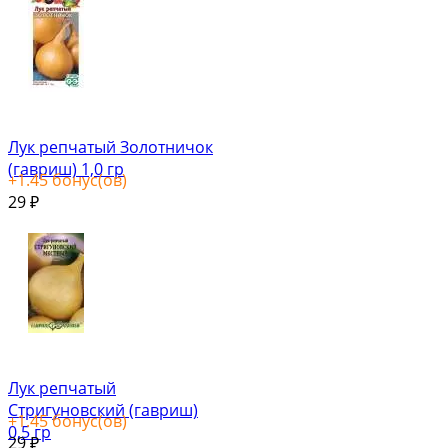
Лук репчатый Золотничок
(гавриш) 1,0 гр
+
1.45
бонус(ов)
29
₽
Лук репчатый
Стригуновский (гавриш)
+
1.45
бонус(ов)
0,5 гр
29
₽