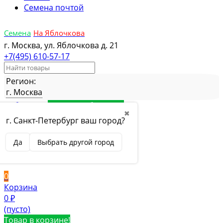
Семена почтой
Семена
На Яблочкова
г. Москва, ул. Яблочкова д. 21
+7(495) 610-57-17
Регион:
г. Москва
Избранное
Товар в избранном
✖
Сравнение
Товар в сравнении
г. Санкт-Петербург ваш город?
Вход
Да
Выбрать другой город
Вход
Регистрация
0
Корзина
0
₽
(пусто)
Товар в корзине!