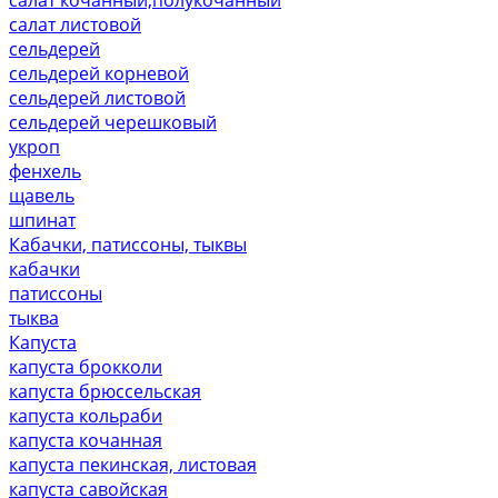
салат листовой
сельдерей
сельдерей корневой
сельдерей листовой
сельдерей черешковый
укроп
фенхель
щавель
шпинат
Кабачки, патиссоны, тыквы
кабачки
патиссоны
тыква
Капуста
капуста брокколи
капуста брюссельская
капуста кольраби
капуста кочанная
капуста пекинская, листовая
капуста савойская