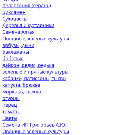
пеларгония (герань)
цикламен
Сухоцветы
Деревья и кустарники
Семена Алтая
Овощные,зеленые культуры
арбузы, дыни
баклажаны
бобовые
дайкон, редис, редька
зеленые и пряные культуры
кабачки, патиссоны, тыквы
капуста, брюква
морковь, свекла
огурцы
перец
томаты
Цветы
Семена ИП Григорьев А.Ю.
Овощные,зеленые культуры