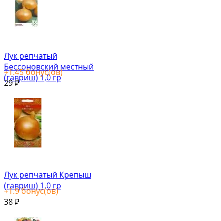
Лук репчатый
Бессоновский местный
+
1.45
бонус(ов)
(гавриш) 1,0 гр
29
₽
Лук репчатый Крепыш
(гавриш) 1,0 гр
+
1.9
бонус(ов)
38
₽