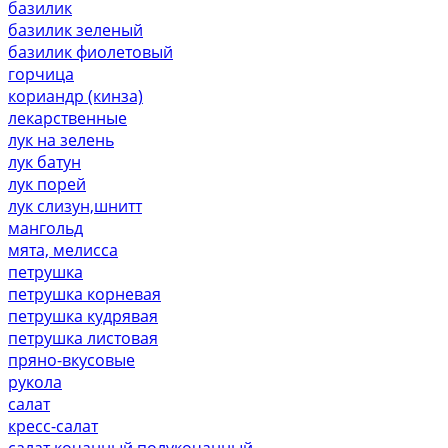
базилик
базилик зеленый
базилик фиолетовый
горчица
кориандр (кинза)
лекарственные
лук на зелень
лук батун
лук порей
лук слизун,шнитт
мангольд
мята, мелисса
петрушка
петрушка корневая
петрушка кудрявая
петрушка листовая
пряно-вкусовые
рукола
салат
кресс-салат
салат кочанный,полукочанный