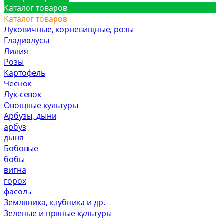
Каталог товаров
Каталог товаров
Луковичные, корневищные, розы
Гладиолусы
Лилия
Розы
Картофель
Чеснок
Лук-севок
Овощные культуры
Арбузы, дыни
арбуз
дыня
Бобовые
бобы
вигна
горох
фасоль
Земляника, клубника и др.
Зеленые и пряные культуры