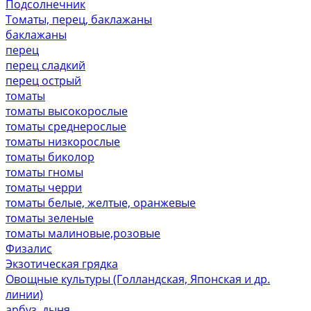
Подсолнечник
Томаты, перец, баклажаны
баклажаны
перец
перец сладкий
перец острый
томаты
томаты высокорослые
томаты среднерослые
томаты низкорослые
томаты биколор
томаты гномы
томаты черри
томаты белые, желтые, оранжевые
томаты зеленые
томаты малиновые,розовые
Физалис
Экзотическая грядка
Овощные культуры (Голландская, Японская и др.
линии)
арбуз, дыня