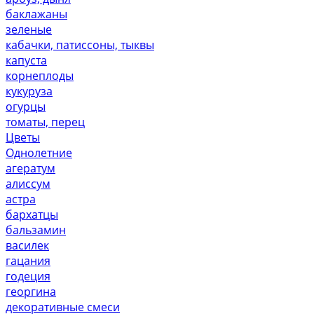
баклажаны
зеленые
кабачки, патиссоны, тыквы
капуста
корнеплоды
кукуруза
огурцы
томаты, перец
Цветы
Однолетние
агератум
алиссум
астра
бархатцы
бальзамин
василек
гацания
годеция
георгина
декоративные смеси