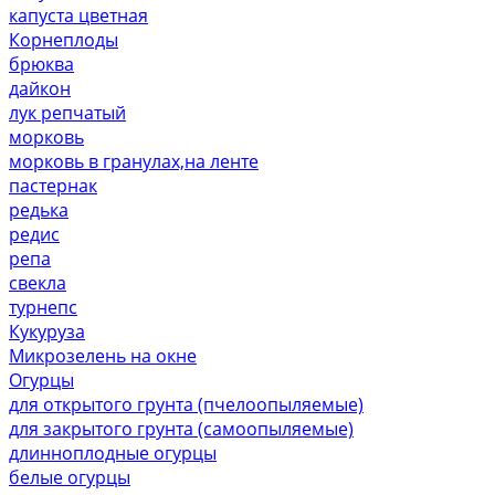
капуста цветная
Корнеплоды
брюква
дайкон
лук репчатый
морковь
морковь в гранулах,на ленте
пастернак
редька
редис
репа
свекла
турнепс
Кукуруза
Микрозелень на окне
Огурцы
для открытого грунта (пчелоопыляемые)
для закрытого грунта (самоопыляемые)
длинноплодные огурцы
белые огурцы