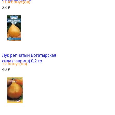
+
1.4
бонус(ов)
28
₽
Лук репчатый Богатырская
сила (гавриш) 0,2 гр
+
2
бонус(ов)
40
₽