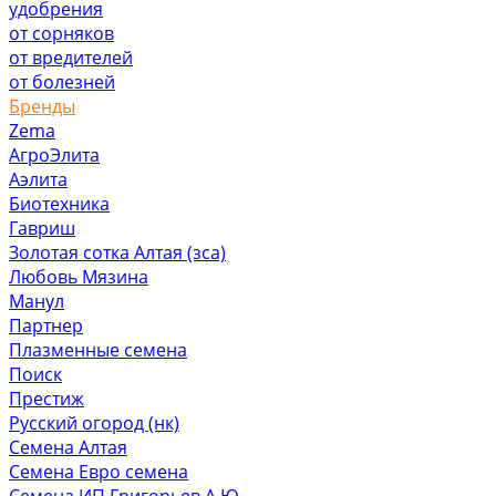
удобрения
от сорняков
от вредителей
от болезней
Бренды
Zema
АгроЭлита
Аэлита
Биотехника
Гавриш
Золотая сотка Алтая (зса)
Любовь Мязина
Манул
Партнер
Плазменные семена
Поиск
Престиж
Русский огород (нк)
Семена Алтая
Семена Евро семена
Семена ИП Григорьев А.Ю.