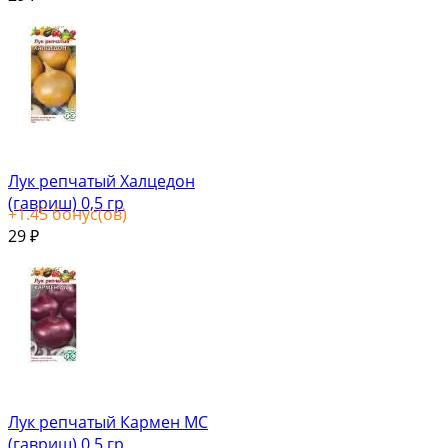
Лук репчатый Халцедон
(гавриш) 0,5 гр
+
1.45
бонус(ов)
29
₽
Лук репчатый Кармен МС
(гавриш) 0,5 гр