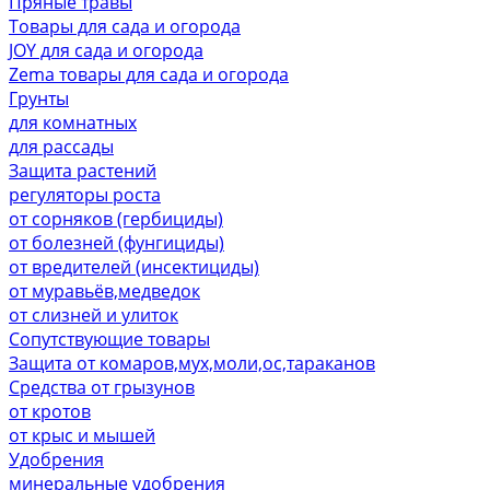
Пряные травы
Товары для сада и огорода
JOY для сада и огорода
Zema товары для сада и огорода
Грунты
для комнатных
для рассады
Защита растений
регуляторы роста
от сорняков (гербициды)
от болезней (фунгициды)
от вредителей (инсектициды)
от муравьёв,медведок
от слизней и улиток
Сопутствующие товары
Защита от комаров,мух,моли,ос,тараканов
Средства от грызунов
от кротов
от крыс и мышей
Удобрения
минеральные удобрения