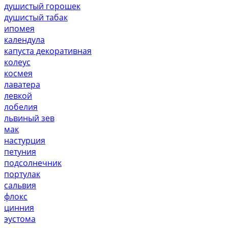
душистый горошек
душистый табак
ипомея
календула
капуста декоративная
колеус
космея
лаватера
левкой
лобелия
львиный зев
мак
настурция
петуния
подсолнечник
портулак
сальвия
флокс
цинния
эустома