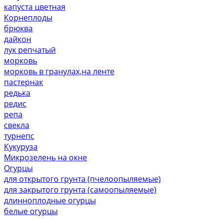
капуста цветная
Корнеплоды
брюква
дайкон
лук репчатый
морковь
морковь в гранулах,на ленте
пастернак
редька
редис
репа
свекла
турнепс
Кукуруза
Микрозелень на окне
Огурцы
для открытого грунта (пчелоопыляемые)
для закрытого грунта (самоопыляемые)
длинноплодные огурцы
белые огурцы