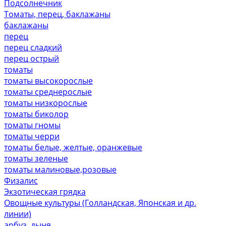
Подсолнечник
Томаты, перец, баклажаны
баклажаны
перец
перец сладкий
перец острый
томаты
томаты высокорослые
томаты среднерослые
томаты низкорослые
томаты биколор
томаты гномы
томаты черри
томаты белые, желтые, оранжевые
томаты зеленые
томаты малиновые,розовые
Физалис
Экзотическая грядка
Овощные культуры (Голландская, Японская и др.
линии)
арбуз, дыня