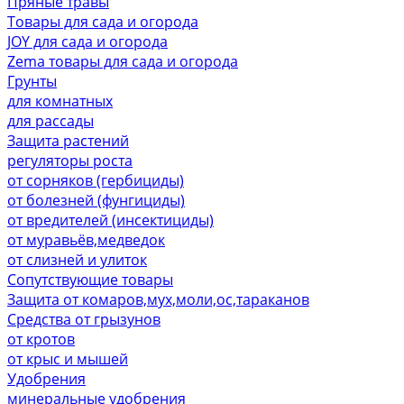
Пряные травы
Товары для сада и огорода
JOY для сада и огорода
Zema товары для сада и огорода
Грунты
для комнатных
для рассады
Защита растений
регуляторы роста
от сорняков (гербициды)
от болезней (фунгициды)
от вредителей (инсектициды)
от муравьёв,медведок
от слизней и улиток
Сопутствующие товары
Защита от комаров,мух,моли,ос,тараканов
Средства от грызунов
от кротов
от крыс и мышей
Удобрения
минеральные удобрения