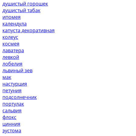
душистый горошек
душистый табак
ипомея
календула
капуста декоративная
колеус
космея
лаватера
левкой
лобелия
львиный зев
мак
настурция
петуния
подсолнечник
портулак
сальвия
флокс
цинния
эустома