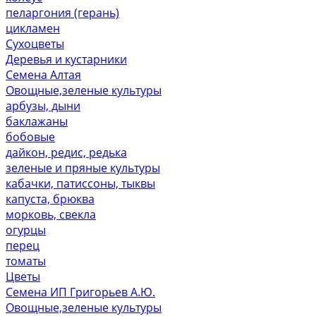
пеларгония (герань)
цикламен
Сухоцветы
Деревья и кустарники
Семена Алтая
Овощные,зеленые культуры
арбузы, дыни
баклажаны
бобовые
дайкон, редис, редька
зеленые и пряные культуры
кабачки, патиссоны, тыквы
капуста, брюква
морковь, свекла
огурцы
перец
томаты
Цветы
Семена ИП Григорьев А.Ю.
Овощные,зеленые культуры