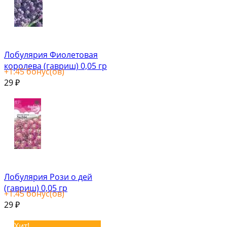
Лобулярия Фиолетовая
королева (гавриш) 0,05 гр
+
1.45
бонус(ов)
29
₽
Лобулярия Рози о дей
(гавриш) 0,05 гр
+
1.45
бонус(ов)
29
₽
Хит!