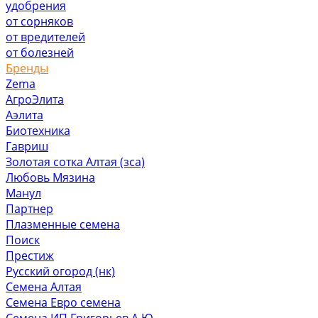
удобрения
от сорняков
от вредителей
от болезней
Бренды
Zema
АгроЭлита
Аэлита
Биотехника
Гавриш
Золотая сотка Алтая (зса)
Любовь Мязина
Манул
Партнер
Плазменные семена
Поиск
Престиж
Русский огород (нк)
Семена Алтая
Семена Евро семена
Семена ИП Григорьев А.Ю.