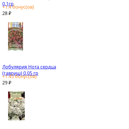
0,1гр
+
1.4
бонус(ов)
28
₽
Лобулярия Нота сердца
(гавриш) 0,05 гр
+
1.45
бонус(ов)
29
₽