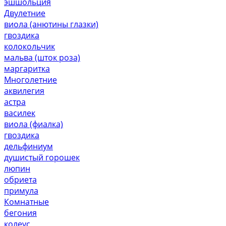
эшшольция
Двулетние
виола (анютины глазки)
гвоздика
колокольчик
мальва (шток роза)
маргаритка
Многолетние
аквилегия
астра
василек
виола (фиалка)
гвоздика
дельфиниум
душистый горошек
люпин
обриета
примула
Комнатные
бегония
колеус