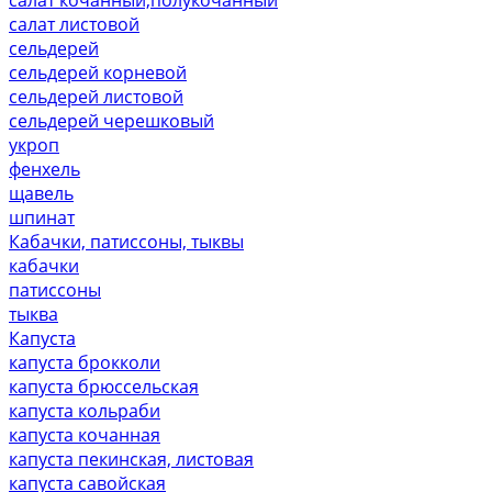
салат листовой
сельдерей
сельдерей корневой
сельдерей листовой
сельдерей черешковый
укроп
фенхель
щавель
шпинат
Кабачки, патиссоны, тыквы
кабачки
патиссоны
тыква
Капуста
капуста брокколи
капуста брюссельская
капуста кольраби
капуста кочанная
капуста пекинская, листовая
капуста савойская