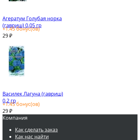
Агератум Голубая норка
(гавриш) 0,05 гр
+
1.45
бонус(ов)
29
₽
Василек Лагуна (гавриш)
0,2 гр
+
1.45
бонус(ов)
29
₽
Компания
Как сделать заказ
Как нас найти