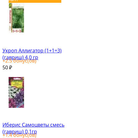
Укроп Аллигатор (1+1=3)
(гавриш) 4,0 гр
+
2.5
бонус(ов)
50
₽
Иберис Самоцветы смесь
(гавриш) 0,1гр
+
1.4
бонус(ов)