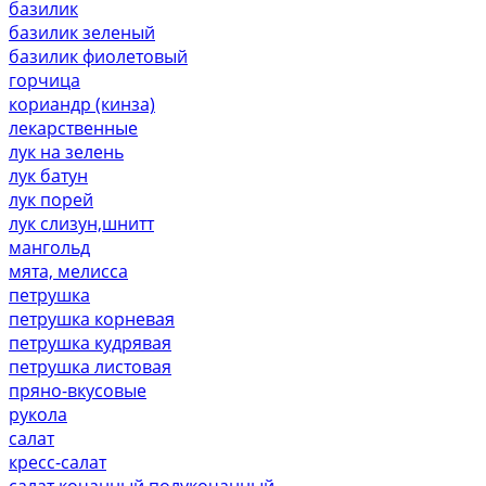
базилик
базилик зеленый
базилик фиолетовый
горчица
кориандр (кинза)
лекарственные
лук на зелень
лук батун
лук порей
лук слизун,шнитт
мангольд
мята, мелисса
петрушка
петрушка корневая
петрушка кудрявая
петрушка листовая
пряно-вкусовые
рукола
салат
кресс-салат
салат кочанный,полукочанный