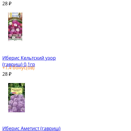
28
₽
Иберис Кельтский узор
(гавриш) 0,1гр
+
1.4
бонус(ов)
28
₽
Иберис Аметист (гавриш)