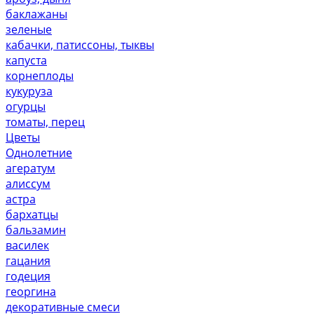
баклажаны
зеленые
кабачки, патиссоны, тыквы
капуста
корнеплоды
кукуруза
огурцы
томаты, перец
Цветы
Однолетние
агератум
алиссум
астра
бархатцы
бальзамин
василек
гацания
годеция
георгина
декоративные смеси