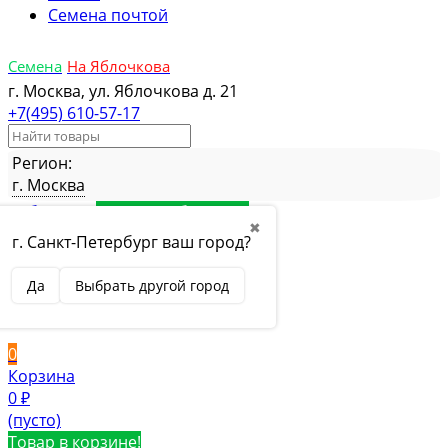
Семена почтой
Семена
На Яблочкова
г. Москва, ул. Яблочкова д. 21
+7(495) 610-57-17
Регион:
г. Москва
Избранное
Товар в избранном
✖
Сравнение
Товар в сравнении
г. Санкт-Петербург ваш город?
Вход
Да
Выбрать другой город
Вход
Регистрация
0
Корзина
0
₽
(пусто)
Товар в корзине!