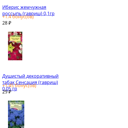
Иберис жемчужная
россыпь (гавриш) 0,1гр
+
1.4
бонус(ов)
28
₽
Душистый декоративный
табак Сенсация (гавриш)
+
1.45
бонус(ов)
0,05 гр
29
₽