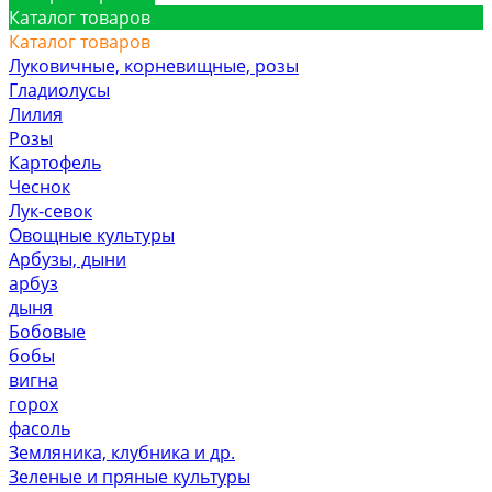
Каталог товаров
Каталог товаров
Луковичные, корневищные, розы
Гладиолусы
Лилия
Розы
Картофель
Чеснок
Лук-севок
Овощные культуры
Арбузы, дыни
арбуз
дыня
Бобовые
бобы
вигна
горох
фасоль
Земляника, клубника и др.
Зеленые и пряные культуры