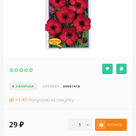
В НАЛИЧИИ
АРТИКУЛ:
00001418
+
1.45
бонус(ов) за покупку
29
₽
-
+
КУПИТЬ