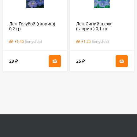
Лен Голубой (гавриш)
Лен Синий шелк
0,2 гр
(гавриш) 0,1 гр
+
1.45
бонус(ов)
+
1.25
бонус(ов)
29
25
₽
₽