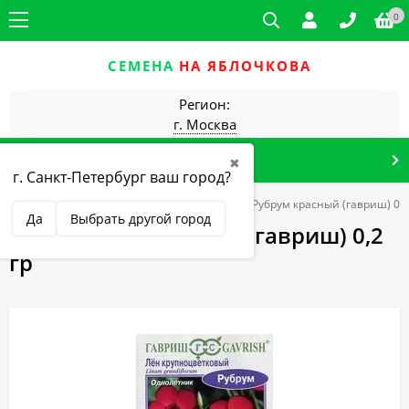
0
СЕМЕНА
НА ЯБЛОЧКОВА
Регион:
г. Москва
КАТАЛОГ ТОВАРОВ
✖
г. Санкт-Петербург ваш город?
ена Гавриш (г)
Цветы однолетние
Лен Рубрум красный (гавриш) 0,2
Да
Выбрать другой город
Лен Рубрум красный (гавриш) 0,2
гр