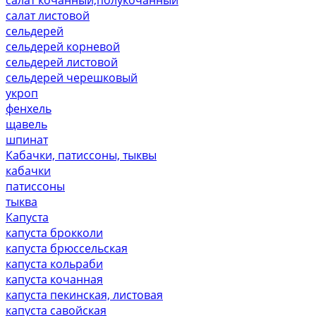
салат листовой
сельдерей
сельдерей корневой
сельдерей листовой
сельдерей черешковый
укроп
фенхель
щавель
шпинат
Кабачки, патиссоны, тыквы
кабачки
патиссоны
тыква
Капуста
капуста брокколи
капуста брюссельская
капуста кольраби
капуста кочанная
капуста пекинская, листовая
капуста савойская