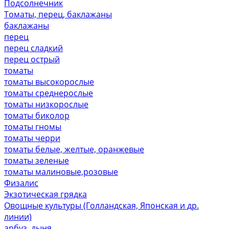
Подсолнечник
Томаты, перец, баклажаны
баклажаны
перец
перец сладкий
перец острый
томаты
томаты высокорослые
томаты среднерослые
томаты низкорослые
томаты биколор
томаты гномы
томаты черри
томаты белые, желтые, оранжевые
томаты зеленые
томаты малиновые,розовые
Физалис
Экзотическая грядка
Овощные культуры (Голландская, Японская и др.
линии)
арбуз, дыня