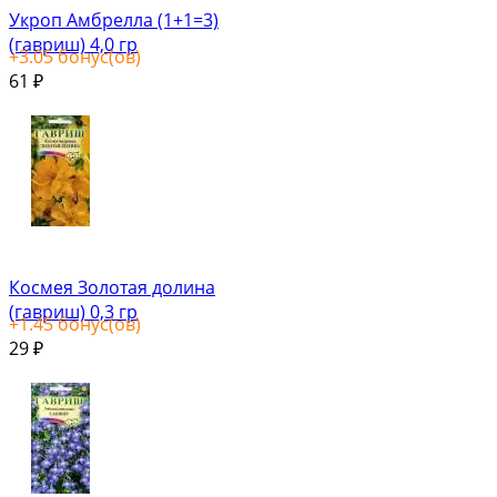
Укроп Амбрелла (1+1=3)
(гавриш) 4,0 гр
+
3.05
бонус(ов)
61
₽
Космея Золотая долина
(гавриш) 0,3 гр
+
1.45
бонус(ов)
29
₽