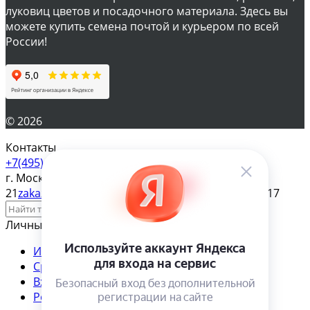
луковиц цветов и посадочного материала. Здесь вы
можете купить семена почтой и курьером по всей
России!
© 2026
Контакты
+7(495) 610-57-17
г. Москва, ул. Яблочкова д.
21
zakaz@magazinsemena.ru
Пн-пт 10-19 Сб-вс 11-17
Личный кабинет
Избранное
Сравнение
Товар в сравнении
Вход
Регистрация