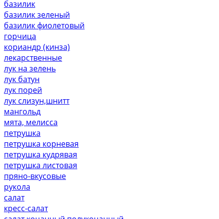
базилик
базилик зеленый
базилик фиолетовый
горчица
кориандр (кинза)
лекарственные
лук на зелень
лук батун
лук порей
лук слизун,шнитт
мангольд
мята, мелисса
петрушка
петрушка корневая
петрушка кудрявая
петрушка листовая
пряно-вкусовые
рукола
салат
кресс-салат
салат кочанный,полукочанный