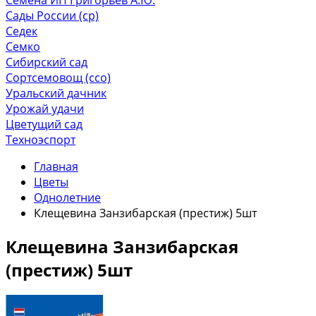
Сады России (ср)
Седек
Семко
Сибирский сад
Сортсемовощ (ссо)
Уральский дачник
Урожай удачи
Цветущий сад
Техноэспорт
Главная
Цветы
Однолетние
Клещевина Занзибарская (престиж) 5шт
Клещевина Занзибарская
(престиж) 5шт