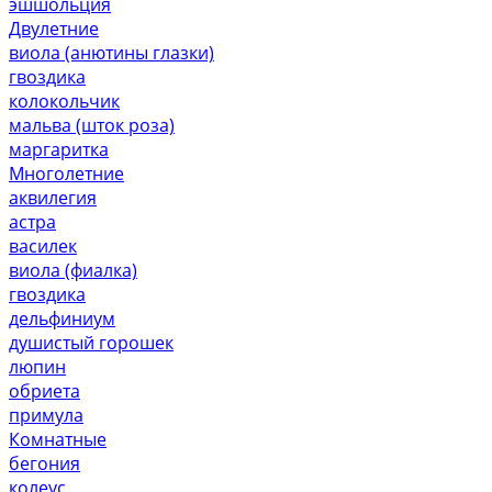
эшшольция
Двулетние
виола (анютины глазки)
гвоздика
колокольчик
мальва (шток роза)
маргаритка
Многолетние
аквилегия
астра
василек
виола (фиалка)
гвоздика
дельфиниум
душистый горошек
люпин
обриета
примула
Комнатные
бегония
колеус