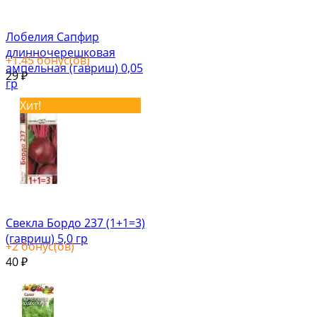
Лобелия Сапфир
длинночерешковая
+
1.45
бонус(ов)
ампельная (гавриш) 0,05
29
₽
гр
Хит!
Свекла Бордо 237 (1+1=3)
(гавриш) 5,0 гр
+
2
бонус(ов)
40
₽