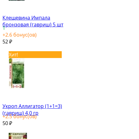
Клещевина Импала
бронзовая (гавриш) 5 шт
1
+
2.6
бонус(ов)
52
₽
Хит!
Укроп Аллигатор (1+1=3)
(гавриш) 4,0 гр
+
2.5
бонус(ов)
50
₽