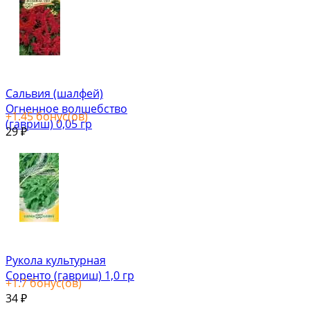
Сальвия (шалфей)
Огненное волшебство
+
1.45
бонус(ов)
(гавриш) 0,05 гр
29
₽
Рукола культурная
Соренто (гавриш) 1,0 гр
+
1.7
бонус(ов)
34
₽