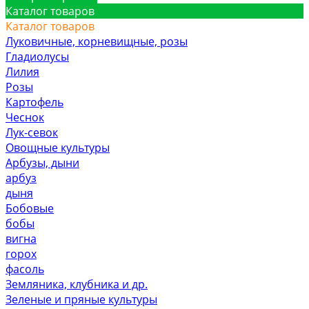
Каталог товаров
Каталог товаров
Луковичные, корневищные, розы
Гладиолусы
Лилия
Розы
Картофель
Чеснок
Лук-севок
Овощные культуры
Арбузы, дыни
арбуз
дыня
Бобовые
бобы
вигна
горох
фасоль
Земляника, клубника и др.
Зеленые и пряные культуры