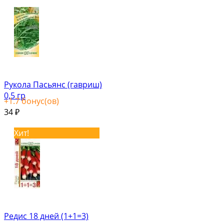
Рукола Пасьянс (гавриш)
0,5 гр
+
1.7
бонус(ов)
34
₽
Хит!
Редис 18 дней (1+1=3)