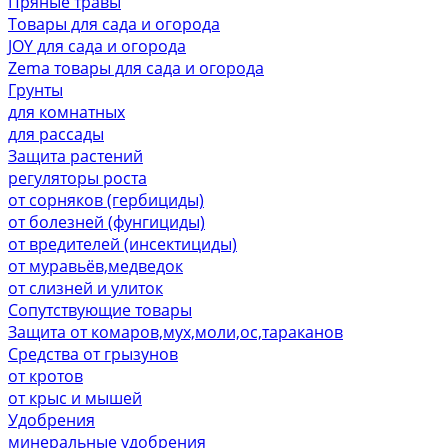
Пряные травы
Товары для сада и огорода
JOY для сада и огорода
Zema товары для сада и огорода
Грунты
для комнатных
для рассады
Защита растений
регуляторы роста
от сорняков (гербициды)
от болезней (фунгициды)
от вредителей (инсектициды)
от муравьёв,медведок
от слизней и улиток
Сопутствующие товары
Защита от комаров,мух,моли,ос,тараканов
Средства от грызунов
от кротов
от крыс и мышей
Удобрения
минеральные удобрения