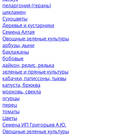
пеларгония (герань)
цикламен
Сухоцветы
Деревья и кустарники
Семена Алтая
Овощные,зеленые культуры
арбузы, дыни
баклажаны
бобовые
дайкон, редис, редька
зеленые и пряные культуры
кабачки, патиссоны, тыквы
капуста, брюква
морковь, свекла
огурцы
перец
томаты
Цветы
Семена ИП Григорьев А.Ю.
Овощные,зеленые культуры