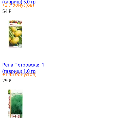
(гавриш) 5,0 гр
+
2.7
бонус(ов)
54
₽
Репа Петровская 1
(гавриш) 1,0 гр
+
1.45
бонус(ов)
29
₽