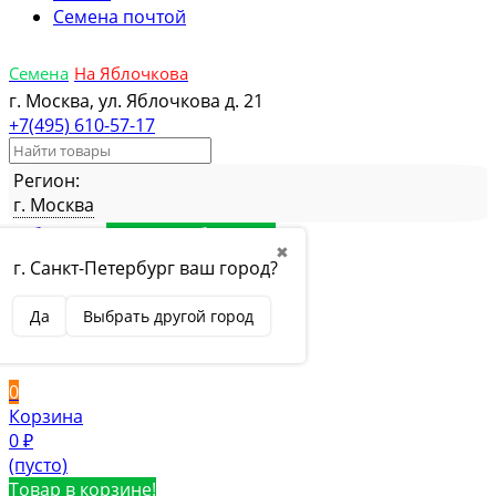
Семена почтой
Семена
На Яблочкова
г. Москва, ул. Яблочкова д. 21
+7(495) 610-57-17
Регион:
г. Москва
Избранное
Товар в избранном
✖
Сравнение
Товар в сравнении
г. Санкт-Петербург ваш город?
Вход
Да
Выбрать другой город
Вход
Регистрация
0
Корзина
0
₽
(пусто)
Товар в корзине!