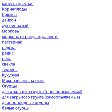
капуста цветная
Корнеплоды
брюква
дайкон
лук репчатый
морковь
морковь в гранулах,на ленте
пастернак
редька
редис
репа
свекла
турнепс
Кукуруза
Микрозелень на окне
Огурцы
для открытого грунта (пчелоопыляемые)
для закрытого грунта (самоопыляемые)
длинноплодные огурцы
белые огурцы