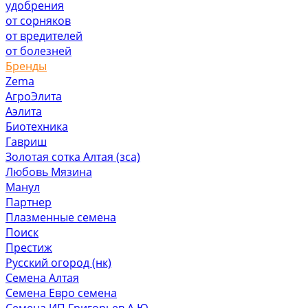
удобрения
от сорняков
от вредителей
от болезней
Бренды
Zema
АгроЭлита
Аэлита
Биотехника
Гавриш
Золотая сотка Алтая (зса)
Любовь Мязина
Манул
Партнер
Плазменные семена
Поиск
Престиж
Русский огород (нк)
Семена Алтая
Семена Евро семена
Семена ИП Григорьев А.Ю.