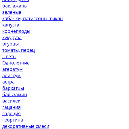
баклажаны
зеленые
кабачки, патиссоны, тыквы
капуста
корнеплоды
кукуруза
огурцы
томаты, перец
Цветы
Однолетние
агератум
алиссум
астра
бархатцы
бальзамин
василек
гацания
годеция
георгина
декоративные смеси