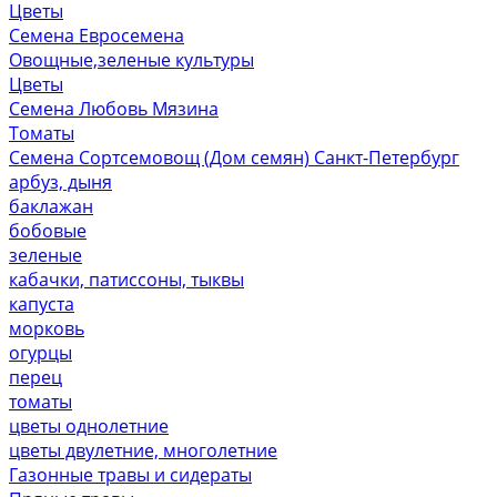
Цветы
Семена Евросемена
Овощные,зеленые культуры
Цветы
Семена Любовь Мязина
Томаты
Семена Сортсемовощ (Дом семян) Санкт-Петербург
арбуз, дыня
баклажан
бобовые
зеленые
кабачки, патиссоны, тыквы
капуста
морковь
огурцы
перец
томаты
цветы однолетние
цветы двулетние, многолетние
Газонные травы и сидераты