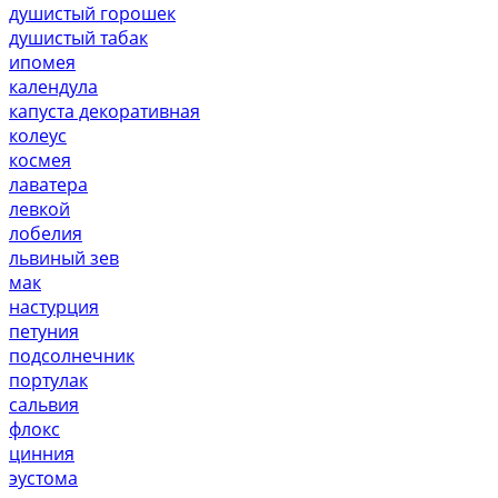
душистый горошек
душистый табак
ипомея
календула
капуста декоративная
колеус
космея
лаватера
левкой
лобелия
львиный зев
мак
настурция
петуния
подсолнечник
портулак
сальвия
флокс
цинния
эустома