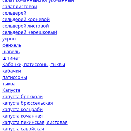
салат листовой
сельдерей
сельдерей корневой
сельдерей листовой
сельдерей черешковый
укроп
фенхель
щавель
шпинат
Кабачки, патиссоны, тыквы
кабачки
патиссоны
тыква
Капуста
капуста брокколи
капуста брюссельская
капуста кольраби
капуста кочанная
капуста пекинская, листовая
капуста савойская