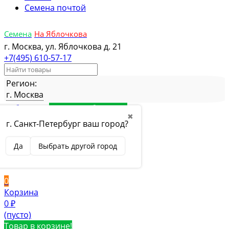
Семена почтой
Семена
На Яблочкова
г. Москва, ул. Яблочкова д. 21
+7(495) 610-57-17
Регион:
г. Москва
Избранное
Товар в избранном
✖
Сравнение
Товар в сравнении
г. Санкт-Петербург ваш город?
Вход
Да
Выбрать другой город
Вход
Регистрация
0
Корзина
0
₽
(пусто)
Товар в корзине!