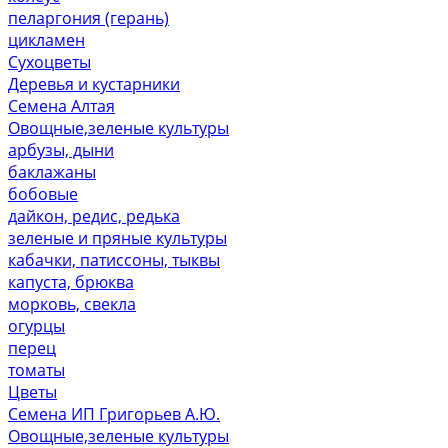
пеларгония (герань)
цикламен
Сухоцветы
Деревья и кустарники
Семена Алтая
Овощные,зеленые культуры
арбузы, дыни
баклажаны
бобовые
дайкон, редис, редька
зеленые и пряные культуры
кабачки, патиссоны, тыквы
капуста, брюква
морковь, свекла
огурцы
перец
томаты
Цветы
Семена ИП Григорьев А.Ю.
Овощные,зеленые культуры