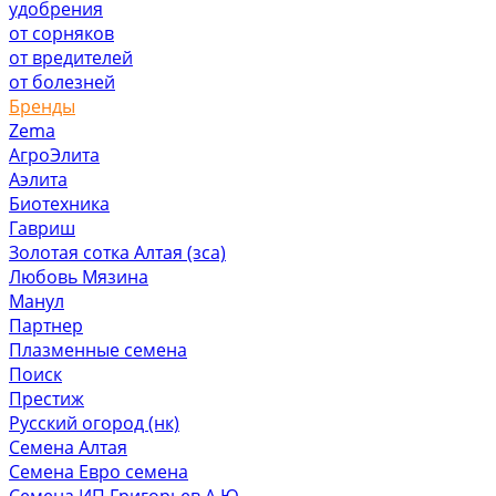
удобрения
от сорняков
от вредителей
от болезней
Бренды
Zema
АгроЭлита
Аэлита
Биотехника
Гавриш
Золотая сотка Алтая (зса)
Любовь Мязина
Манул
Партнер
Плазменные семена
Поиск
Престиж
Русский огород (нк)
Семена Алтая
Семена Евро семена
Семена ИП Григорьев А.Ю.