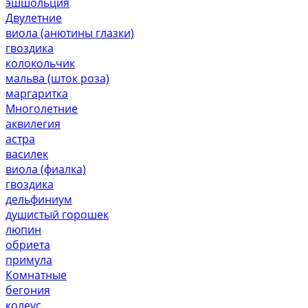
эшшольция
Двулетние
виола (анютины глазки)
гвоздика
колокольчик
мальва (шток роза)
маргаритка
Многолетние
аквилегия
астра
василек
виола (фиалка)
гвоздика
дельфиниум
душистый горошек
люпин
обриета
примула
Комнатные
бегония
колеус