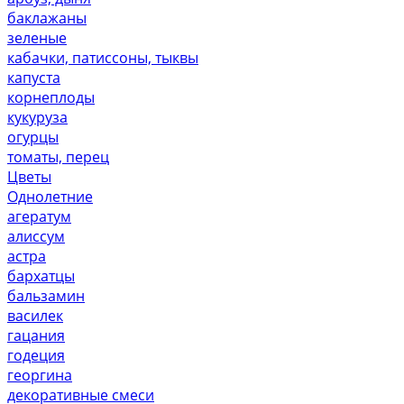
баклажаны
зеленые
кабачки, патиссоны, тыквы
капуста
корнеплоды
кукуруза
огурцы
томаты, перец
Цветы
Однолетние
агератум
алиссум
астра
бархатцы
бальзамин
василек
гацания
годеция
георгина
декоративные смеси