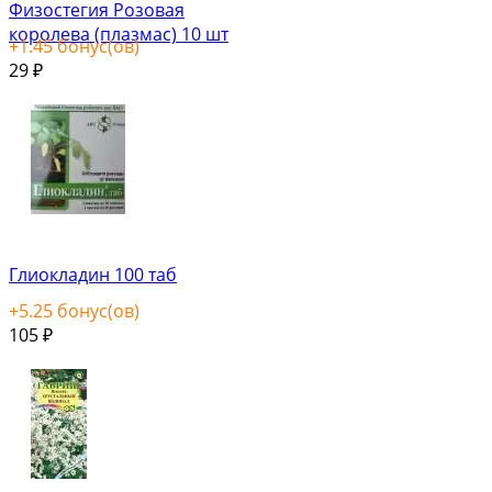
Физостегия Розовая
королева (плазмас) 10 шт
+
1.45
бонус(ов)
29
₽
Глиокладин 100 таб
+
5.25
бонус(ов)
105
₽