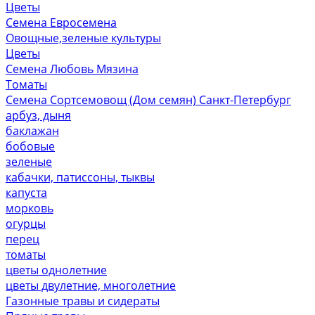
Цветы
Семена Евросемена
Овощные,зеленые культуры
Цветы
Семена Любовь Мязина
Томаты
Семена Сортсемовощ (Дом семян) Санкт-Петербург
арбуз, дыня
баклажан
бобовые
зеленые
кабачки, патиссоны, тыквы
капуста
морковь
огурцы
перец
томаты
цветы однолетние
цветы двулетние, многолетние
Газонные травы и сидераты