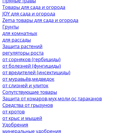
Пряные травы
Товары для сада и огорода
JOY для сада и огорода
Zema товары для сада и огорода
Грунты
для комнатных
для рассады
Защита растений
регуляторы роста
от сорняков (гербициды)
от болезней (фунгициды)
от вредителей (инсектициды)
от муравьёв,медведок
от слизней и улиток
Сопутствующие товары
Защита от комаров,мух,моли,ос,тараканов
Средства от грызунов
от кротов
от крыс и мышей
Удобрения
минеральные удобрения