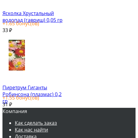
Ясколка Хрустальный
водопад (гавриш) 0,05 гр
+
1.65
бонус(ов)
33
₽
Пиретрум Гиганты
Робинсона (плазмас) 0,2
+
1.55
бонус(ов)
гр
31
₽
Компания
Как сделать заказ
Как нас найти
Доставка