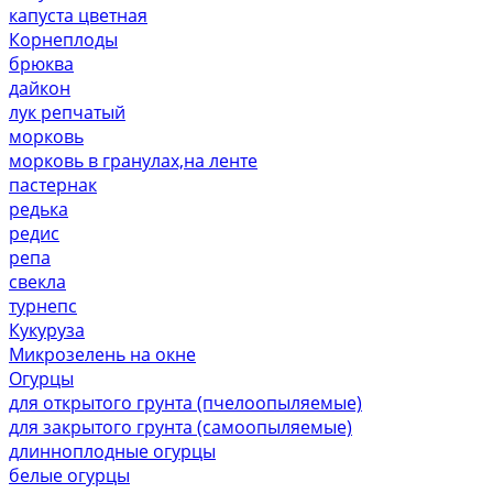
капуста цветная
Корнеплоды
брюква
дайкон
лук репчатый
морковь
морковь в гранулах,на ленте
пастернак
редька
редис
репа
свекла
турнепс
Кукуруза
Микрозелень на окне
Огурцы
для открытого грунта (пчелоопыляемые)
для закрытого грунта (самоопыляемые)
длинноплодные огурцы
белые огурцы