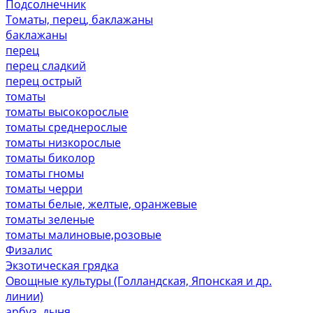
Подсолнечник
Томаты, перец, баклажаны
баклажаны
перец
перец сладкий
перец острый
томаты
томаты высокорослые
томаты среднерослые
томаты низкорослые
томаты биколор
томаты гномы
томаты черри
томаты белые, желтые, оранжевые
томаты зеленые
томаты малиновые,розовые
Физалис
Экзотическая грядка
Овощные культуры (Голландская, Японская и др.
линии)
арбуз, дыня