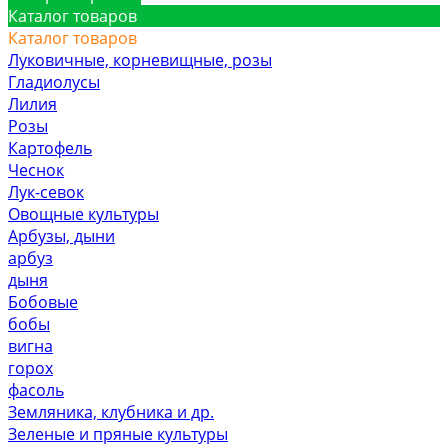
Каталог товаров
Каталог товаров
Луковичные, корневищные, розы
Гладиолусы
Лилия
Розы
Картофель
Чеснок
Лук-севок
Овощные культуры
Арбузы, дыни
арбуз
дыня
Бобовые
бобы
вигна
горох
фасоль
Земляника, клубника и др.
Зеленые и пряные культуры