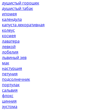
душистый горошек
душистый табак
ипомея
календула
капуста декоративная
колеус
космея
лаватера
левкой
лобелия
львиный зев
мак
настурция
петуния
подсолнечник
портулак
сальвия
флокс
цинния
эустома