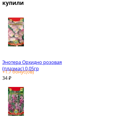
купили
Энотера Орхидно розовая
(плазмас) 0,05гр
+
1.7
бонус(ов)
34
₽