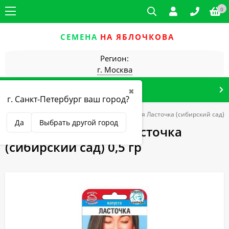
0
СЕМЕНА
НА ЯБЛОЧКОВА
Регион:
г. Москва
КАТАЛОГ ТОВАРОВ
✖
г. Санкт-Петербург ваш город?
уста пекинская, листовая
Капуста китайская Ласточка (сибирский сад) 0
Да
Выбрать другой город
Капуста китайская Ласточка
(сибирский сад) 0,5 гр