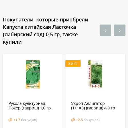
Покупатели, которые приобрели
Капуста китайская Ласточка
(сибирский сад) 0,5 гр, также
купили
ХИТ!
Рукола культурная
Укроп Аллигатор
Покер (гавриш) 1,0 гр
(1+1=3) (гавриш) 4,0 гр
+
1.7
бонус(ов)
+
2.5
бонус(ов)