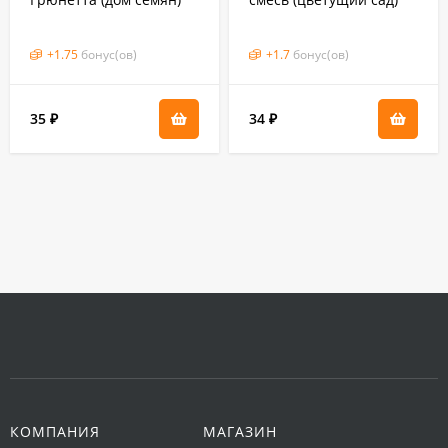
380 шт
0,2 гр
+
1.75
бонус(ов)
+
1.7
бонус(ов)
35
34
₽
₽
КОМПАНИЯ
МАГАЗИН