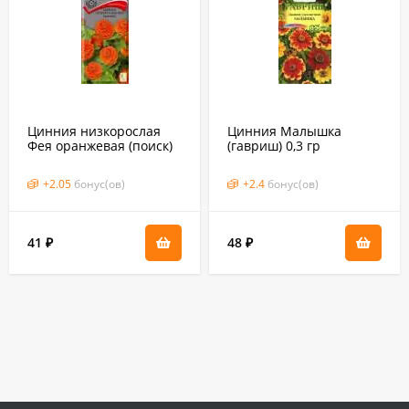
Цинния низкорослая
Цинния Малышка
Фея оранжевая (поиск)
(гавриш) 0,3 гр
0,1 гр
+
2.05
бонус(ов)
+
2.4
бонус(ов)
41
48
₽
₽