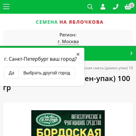
0
СЕМЕНА
НА ЯБЛОЧКОВА
Регион:
г. Москва
КАТАЛОГ ТОВАРОВ
✖
г. Санкт-Петербург ваш город?
сада и огорода
Защита растений
Бордоская смесь (домен-упак) 100 
Да
Выбрать другой город
Бордоская смесь (домен-упак) 100
гр