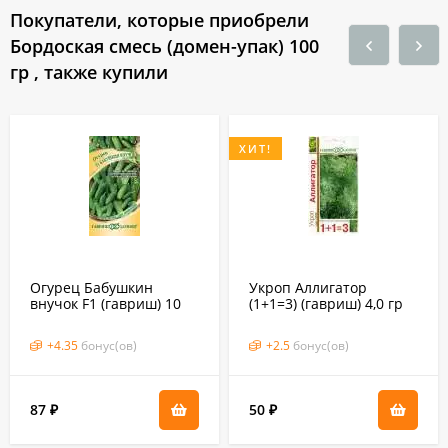
Покупатели, которые приобрели
Бордоская смесь (домен-упак) 100
гр , также купили
ХИТ!
Огурец Бабушкин
Укроп Аллигатор
внучок F1 (гавриш) 10
(1+1=3) (гавриш) 4,0 гр
шт
+
4.35
бонус(ов)
+
2.5
бонус(ов)
87
50
₽
₽