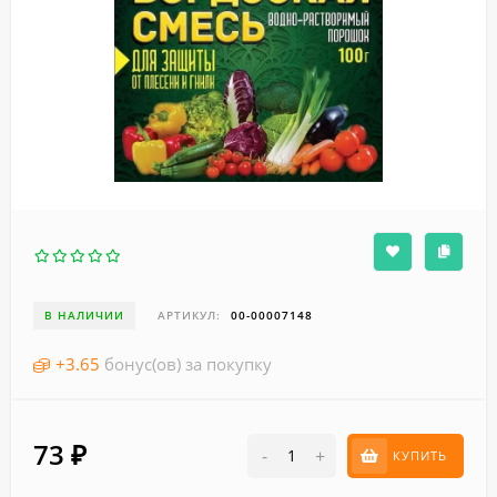
В НАЛИЧИИ
АРТИКУЛ:
00-00007148
+
3.65
бонус(ов) за покупку
73
₽
-
+
КУПИТЬ