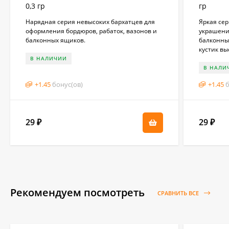
0,3 гр
гр
Нарядная серия невысоких бархатцев для
Яркая се
оформления бордюров, рабаток, вазонов и
украшени
балконных ящиков.
балконны
кустик вы
В НАЛИЧИИ
В НАЛИ
+
1.45
бонус(ов)
+
1.45
б
29
29
₽
₽
Рекомендуем посмотреть
СРАВНИТЬ ВСЕ