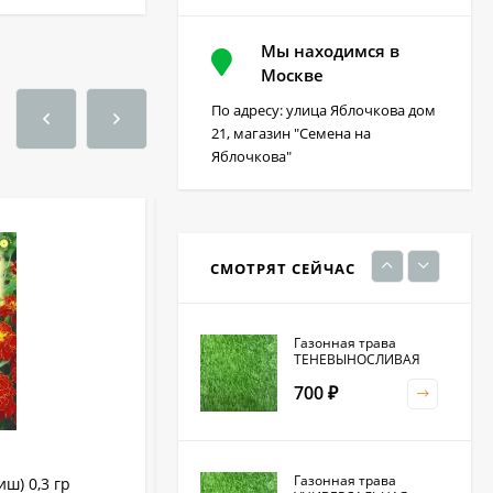
Мы находимся в
Фацелия 0,3кг (фас)
Москве
По адресу: улица Яблочкова дом
220
₽
21, магазин "Семена на
Яблочкова"
Кристалон томатный
100 гр
230
₽
СМОТРЯТ СЕЙЧАС
Газонная трава
ТЕНЕВЫНОСЛИВАЯ
700
₽
Газонная трава
ш) 0,3 гр
Бархатцы Русти ред (гавриш) 0,3 гр