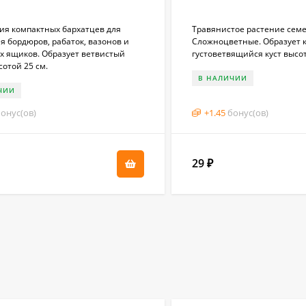
рия компактных бархатцев для
Травянистое растение сем
я бордюров, рабаток, вазонов и
Сложноцветные. Образует 
х ящиков. Образует ветвистый
густоветвящийся куст высот
сотой 25 см.
В НАЛИЧИИ
ЧИИ
онус(ов)
+
1.45
бонус(ов)
29
₽