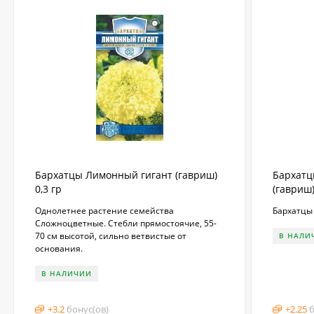
Бархатцы Лимонный гигант (гавриш)
Бархатц
0,3 гр
(гавриш)
Однолетнее растение семейства
Бархатцы
Сложноцветные. Стебли прямостоячие, 55-
70 см высотой, сильно ветвистые от
В НАЛИ
основания.
В НАЛИЧИИ
+
3.2
бонус(ов)
+
2.25
б