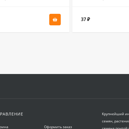
37
₽
РАВЛЕНИЕ
Крупнейший инт
семян, растени
рзина
Оформить заказ
семена почтой 