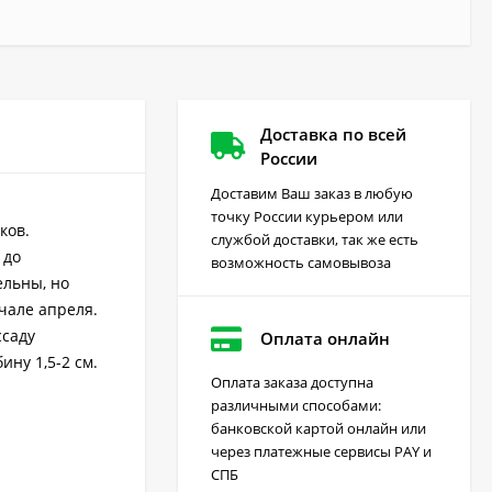
Доставка по всей
России
Доставим Ваш заказ в любую
точку России курьером или
ков.
службой доставки, так же есть
 до
возможность самовывоза
ельны, но
чале апреля.
ссаду
Оплата онлайн
ну 1,5-2 см.
Оплата заказа доступна
различными способами:
Грейдер от сорняков
банковской картой онлайн или
(август) 10 мл
через платежные сервисы PAY и
170
₽
СПБ