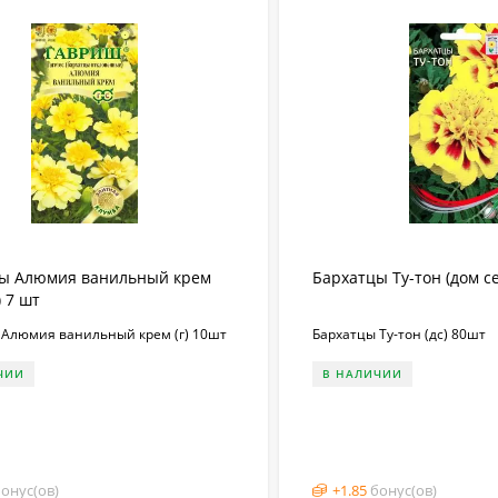
ы Алюмия ванильный крем
Бархатцы Ту-тон (дом с
 7 шт
 Алюмия ванильный крем (г) 10шт
Бархатцы Ту-тон (дс) 80шт
ЧИИ
В НАЛИЧИИ
онус(ов)
+
1.85
бонус(ов)