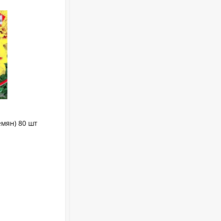
Укрывной материал
Агроспан "17 4,20*13
530
₽
Совок садовый ZEMA
ZM 2110
1 100
₽
емян) 80 шт
Бархатцы Эскимо (престиж) 10 шт
Краска садовая 3кг
Бархатцы Эскимо прямостоячие (пр)
375
₽
В НАЛИЧИИ
Бордоская жидкость
Бордоска (евросемена)
+
1.75
бонус(ов)
0,25 л