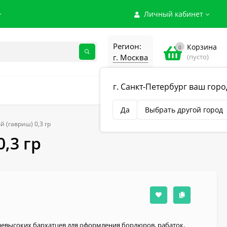
Личный кабинет
Регион:
Корзина
0
г. Москва
(пусто)
г. Санкт-Петербург ваш горо
Бренды
Да
Выбрать другой город
 (гавриш) 0,3 гр
,3 гр
невысоких бархатцев для оформления бордюров, рабаток,