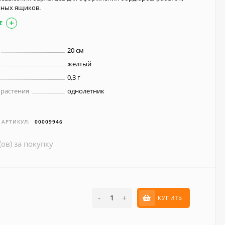
нных ящиков.
Е
20 см
желтый
0,3 г
 растения
однолетник
АРТИКУЛ:
00009946
(ов) за покупку
-
+
КУПИТЬ