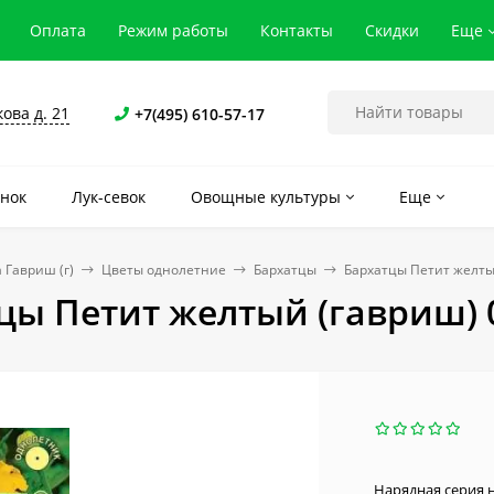
Оплата
Режим работы
Контакты
Скидки
Еще
кова д. 21
+7(495) 610-57-17
нок
Лук-севок
Овощные культуры
Еще
 Гавриш (г)
Цветы однолетние
Бархатцы
Бархатцы Петит желтый
цы Петит желтый (гавриш) 0
Нарядная серия 