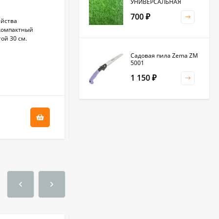
УНИВЕРСАЛЬНАЯ
700
₽
ейства
Стебли прямостоячие, 20-25 см высотой,
компактный
сильно ветвистые от основания, боковые
ой 30 см.
побеги отклоненные. Соцветия — корзинки
5-5,5 см в диаметре.
Садовая пила Zema ZM
5001
В НАЛИЧИИ
1 150
₽
+
1.45
бонус(ов)
29
Клевер белый 0,5кг
₽
(фас.)
1 500
₽
Садовая тяпка-
культиватор Zema ZM
2111
1 250
₽