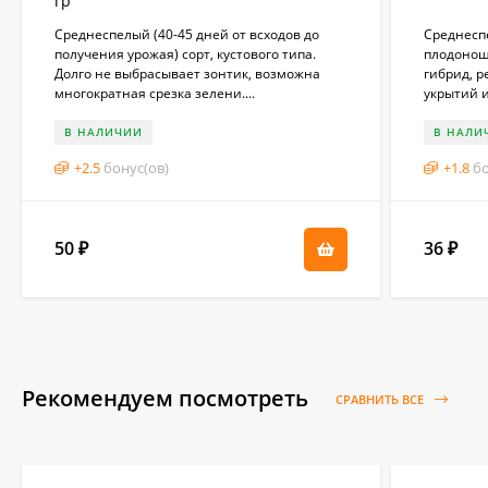
гр
Среднеспелый (40-45 дней от всходов до
Среднеспе
получения урожая) сорт, кустового типа.
плодоноше
Долго не выбрасывает зонтик, возможна
гибрид, 
многократная срезка зелени....
укрытий и
В НАЛИЧИИ
В НАЛИ
+
2.5
бонус(ов)
+
1.8
бо
50
36
₽
₽
Рекомендуем посмотреть
СРАВНИТЬ ВСЕ