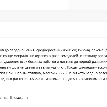
дов до плодоношения) среднерослый (70-80 см) гибрид, рекомен
в конце февраля. Пикировка в фазе семядолей. В теплицу расс
: удаление всех боковых побегов и листьев до первой развилки
авязей, другие цветы и завязи удаляют. Плоды цилиндрическо
ски с вишневым отливом, массой 200-250 г. Мякоть бледно-зелен
дного растения 1,5-2,0 кг, максимально до 5 кг, в зависимости 
жаны
баклажаны