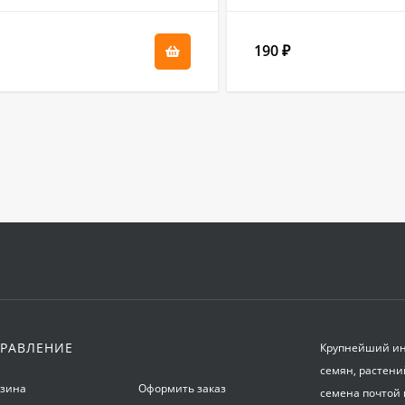
190
₽
РАВЛЕНИЕ
Крупнейший инт
семян, растени
рзина
Оформить заказ
семена почтой 