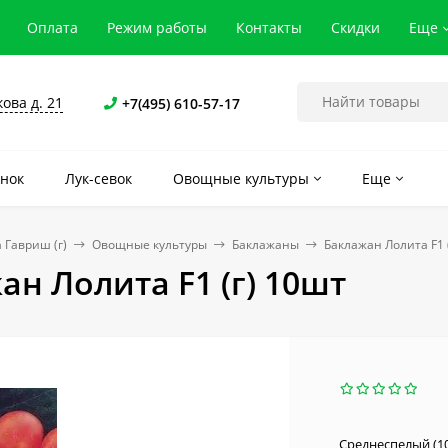
Оплата
Режим работы
Контакты
Скидки
Еще
кова д. 21
+7(495) 610-57-17
нок
Лук-севок
Овощные культуры
Еще
 Гавриш (г)
Овощные культуры
Баклажаны
Баклажан Лолита F1 
ан Лолита F1 (г) 10шт
Среднеспелый (10