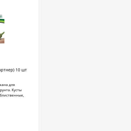
Укрывной материал
Агроспан "17 4,20*13
530
₽
Совок садовый ZEMA
ZM 2110
1 100
₽
артнер) 10 шт
Баклажан черный красавец
(агроэлита) 0,2гр
жана для
Среднеспелый сорт. Рекомендуется для
Краска садовая 3кг
рунта. Кусты
пленочных укрытий и теплиц.
блиственные,
375
₽
В НАЛИЧИИ
Бордоская жидкость
+
1
бонус(ов)
Бордоска (евросемена)
0,25 л