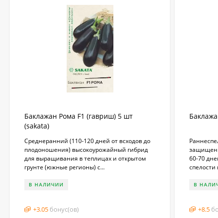
Баклажан Рома F1 (гавриш) 5 шт
Баклажа
(sakata)
​Среднеранний (110-120 дней от всходов до
Раннеспе
плодоношения) высокоурожайный гибрид
защищенн
для выращивания в теплицах и открытом
60-70 дн
грунте (южные регионы) с...
спелости 
В НАЛИЧИИ
В НАЛИ
+
3.05
бонус(ов)
+
8.5
бо