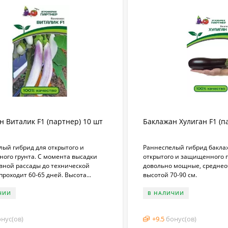
н Виталик F1 (партнер) 10 шт
Баклажан Хулиган F1 (п
лый гибрид для открытого и
​Раннеспелый гибрид бакла
ого грунта. С момента высадки
открытого и защищенного г
евной рассады до технической
довольно мощные, среднео
проходит 60-65 дней. Высота...
высотой 70-90 см.
ЧИИ
В НАЛИЧИИ
нус(ов)
+
9.5
бонус(ов)