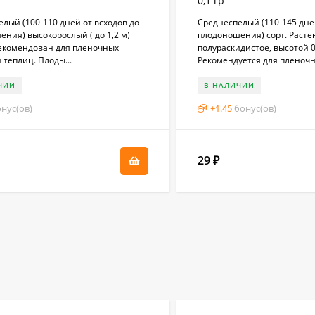
0,1 гр
лый (100-110 дней от всходов до
Среднеспелый (110-145 дней
ния) высокорослый ( до 1,2 м)
плодоношения) сорт. Расте
рекомендован для пленочных
полураскидистое, высотой 0,
 теплиц. Плоды...
Рекомендуется для пленочны
ЧИИ
В НАЛИЧИИ
нус(ов)
+
1.45
бонус(ов)
29
₽