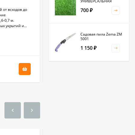
гр
УНИВЕРСАЛЬНАЯ
 от всходов до
Среднеспелый (30-50 дней от всходов до
700
₽
ние
стеблевания) сорт. Рекомендован для
6-0,7 м.
выращивания в открытом грунте на зелень
х укрытий и...
и специи.
Садовая пила Zema ZM
В НАЛИЧИИ
5001
+
1.7
бонус(ов)
1 150
₽
34
₽
Клевер белый 0,5кг
(фас.)
1 500
₽
Садовая тяпка-
культиватор Zema ZM
2111
1 250
₽