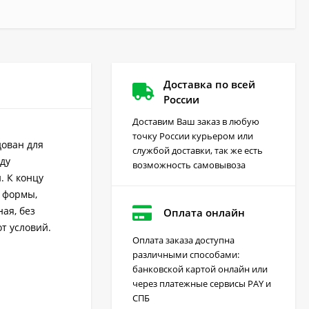
Доставка по всей
России
Доставим Ваш заказ в любую
точку России курьером или
дован для
службой доставки, так же есть
аду
возможность самовывоза
. К концу
й формы,
ая, без
Оплата онлайн
от условий.
Оплата заказа доступна
различными способами:
Грейдер от сорняков
банковской картой онлайн или
(август) 10 мл
через платежные сервисы PAY и
170
₽
СПБ