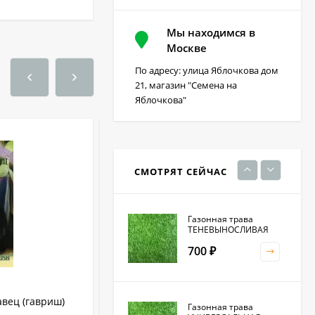
Мы находимся в
Фацелия 0,3кг (фас)
Москве
По адресу: улица Яблочкова дом
220
₽
21, магазин "Семена на
Яблочкова"
Кристалон томатный
100 гр
230
₽
СМОТРЯТ СЕЙЧАС
Газонная трава
ТЕНЕВЫНОСЛИВАЯ
700
₽
вец (гавриш)
Кориандр (кинза) Дебют (гавриш) 2,0
Газонная трава