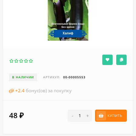
В НАЛИЧИИ
АРТИКУЛ:
00-00005553
+
2.4
бонус(ов) за покупку
48
₽
-
+
КУПИТЬ