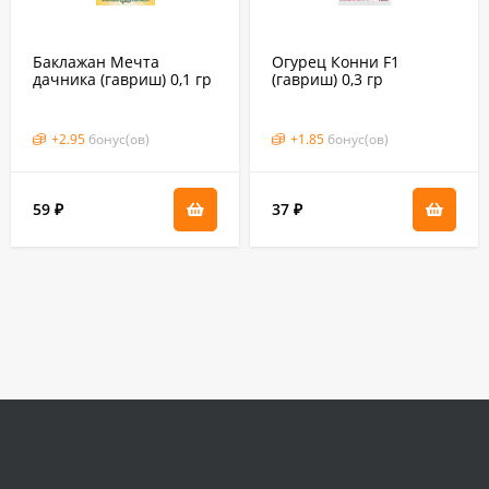
Баклажан Мечта
Огурец Конни F1
дачника (гавриш) 0,1 гр
(гавриш) 0,3 гр
+
2.95
бонус(ов)
+
1.85
бонус(ов)
59
37
₽
₽