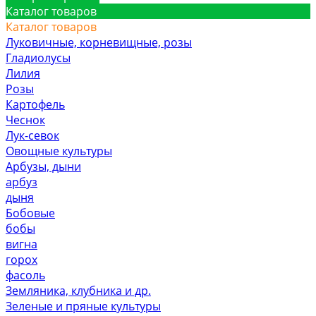
Каталог товаров
Каталог товаров
Луковичные, корневищные, розы
Гладиолусы
Лилия
Розы
Картофель
Чеснок
Лук-севок
Овощные культуры
Арбузы, дыни
арбуз
дыня
Бобовые
бобы
вигна
горох
фасоль
Земляника, клубника и др.
Зеленые и пряные культуры