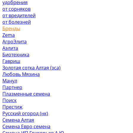
удобрения
от сорняков
от вредителей
от болезней
Бренды
Zema
АгроЭлита
Аэлита
Биотехника
Гавриш
Золотая сотка Алтая (зса)
Любовь Мязина
Манул
Партнер
Плазменные семена
Поиск
Престиж
Русский огород (нк)
Семена Алтая
Семена Евро семена
Семена ИП Григорьев А.Ю.