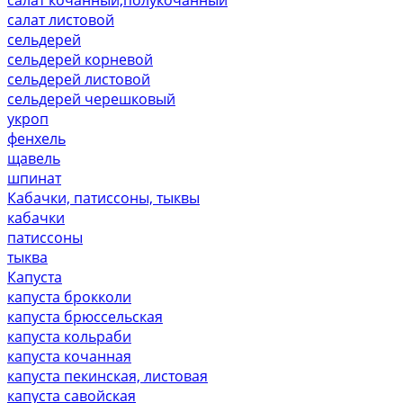
салат листовой
сельдерей
сельдерей корневой
сельдерей листовой
сельдерей черешковый
укроп
фенхель
щавель
шпинат
Кабачки, патиссоны, тыквы
кабачки
патиссоны
тыква
Капуста
капуста брокколи
капуста брюссельская
капуста кольраби
капуста кочанная
капуста пекинская, листовая
капуста савойская