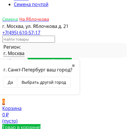
Семена почтой
Семена
На Яблочкова
г. Москва, ул. Яблочкова д. 21
+7(495) 610-57-17
Регион:
г. Москва
Избранное
Товар в избранном
✖
Сравнение
Товар в сравнении
г. Санкт-Петербург ваш город?
Вход
Да
Выбрать другой город
Вход
Регистрация
0
Корзина
0
₽
(пусто)
Товар в корзине!