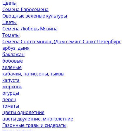
Цветы
Семена Евросемена
Овощные,зеленые культуры
Цветы
Семена Любовь Мязина
Томаты
Семена Сортсемовощ (Дом семян) Санкт-Петербург
арбуз, дыня
баклажан
бобовые
зеленые
кабачки, патиссоны, тыквы
капуста
морковь
огурцы
перец
томаты
цветы однолетние
цветы двулетние, многолетние
Газонные травы и сидераты