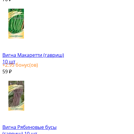
Вигна Макаретти (гавриш)
10 шт
+
2.95
бонус(ов)
59
₽
Вигна Рябиновые бусы
(гавриш) 10 шт