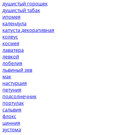
душистый горошек
душистый табак
ипомея
календула
капуста декоративная
колеус
космея
лаватера
левкой
лобелия
львиный зев
мак
настурция
петуния
подсолнечник
портулак
сальвия
флокс
цинния
эустома