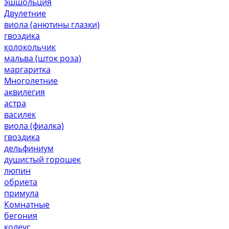
эшшольция
Двулетние
виола (анютины глазки)
гвоздика
колокольчик
мальва (шток роза)
маргаритка
Многолетние
аквилегия
астра
василек
виола (фиалка)
гвоздика
дельфиниум
душистый горошек
люпин
обриета
примула
Комнатные
бегония
колеус