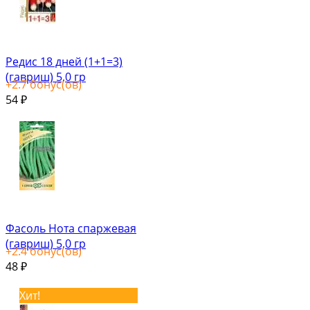
Редис 18 дней (1+1=3)
(гавриш) 5,0 гр
+
2.7
бонус(ов)
54
₽
Фасоль Нота спаржевая
(гавриш) 5,0 гр
+
2.4
бонус(ов)
48
₽
Хит!