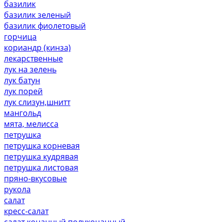
базилик
базилик зеленый
базилик фиолетовый
горчица
кориандр (кинза)
лекарственные
лук на зелень
лук батун
лук порей
лук слизун,шнитт
мангольд
мята, мелисса
петрушка
петрушка корневая
петрушка кудрявая
петрушка листовая
пряно-вкусовые
рукола
салат
кресс-салат
салат кочанный,полукочанный