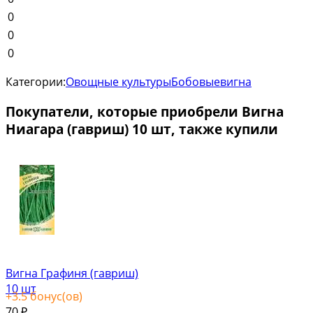
0
0
0
Категории:
Овощные культуры
Бобовые
вигна
Покупатели, которые приобрели Вигна
Ниагара (гавриш) 10 шт, также купили
Вигна Графиня (гавриш)
10 шт
+
3.5
бонус(ов)
70
₽