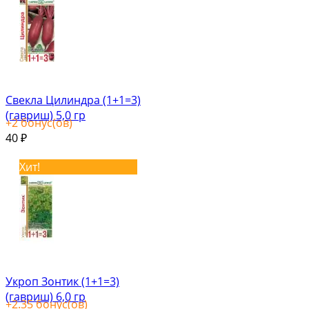
Свекла Цилиндра (1+1=3)
(гавриш) 5,0 гр
+
2
бонус(ов)
40
₽
Хит!
Укроп Зонтик (1+1=3)
(гавриш) 6,0 гр
+
2.35
бонус(ов)