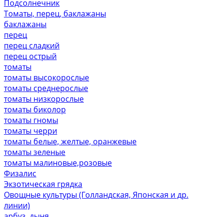
Подсолнечник
Томаты, перец, баклажаны
баклажаны
перец
перец сладкий
перец острый
томаты
томаты высокорослые
томаты среднерослые
томаты низкорослые
томаты биколор
томаты гномы
томаты черри
томаты белые, желтые, оранжевые
томаты зеленые
томаты малиновые,розовые
Физалис
Экзотическая грядка
Овощные культуры (Голландская, Японская и др.
линии)
арбуз, дыня