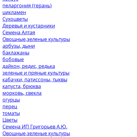
пеларгония (герань)
цикламен
Сухоцветы
Деревья и кустарники
Семена Алтая
Овощные,зеленые культуры
арбузы, дыни
баклажаны
бобовые
дайкон, редис, редька
зеленые и пряные культуры
кабачки, патиссоны, тыквы
капуста, брюква
морковь, свекла
огурцы
перец
томаты
Цветы
Семена ИП Григорьев А.Ю.
Овощные,зеленые культуры