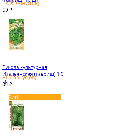
+
2.95
бонус(ов)
59
₽
Рукола культурная
Итальянская (гавриш) 1,0
+
1.7
бонус(ов)
гр
34
₽
Хит!