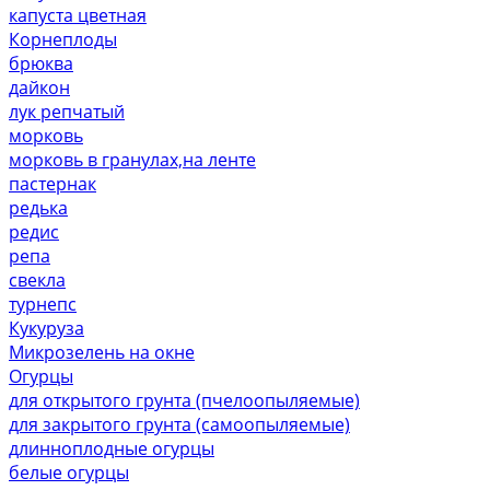
капуста цветная
Корнеплоды
брюква
дайкон
лук репчатый
морковь
морковь в гранулах,на ленте
пастернак
редька
редис
репа
свекла
турнепс
Кукуруза
Микрозелень на окне
Огурцы
для открытого грунта (пчелоопыляемые)
для закрытого грунта (самоопыляемые)
длинноплодные огурцы
белые огурцы