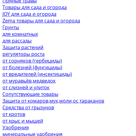
Пряные травы
Товары для сада и огорода
JOY для сада и огорода
Zema товары для сада и огорода
Грунты
для комнатных
для рассады
Защита растений
регуляторы роста
от сорняков (гербициды)
от болезней (фунгициды)
от вредителей (инсектициды)
от муравьёв,медведок
от слизней и улиток
Сопутствующие товары
Защита от комаров,мух,моли,ос,тараканов
Средства от грызунов
от кротов
от крыс и мышей
Удобрения
минеральные удобрения