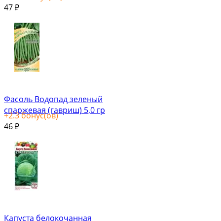
47
₽
Фасоль Водопад зеленый
спаржевая (гавриш) 5,0 гр
+
2.3
бонус(ов)
46
₽
Капуста белокочанная