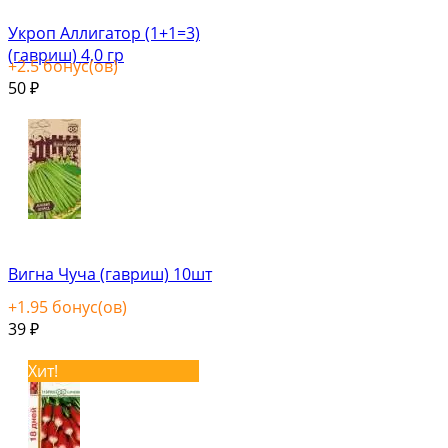
Укроп Аллигатор (1+1=3)
(гавриш) 4,0 гр
+
2.5
бонус(ов)
50
₽
Вигна Чуча (гавриш) 10шт
+
1.95
бонус(ов)
39
₽
Хит!