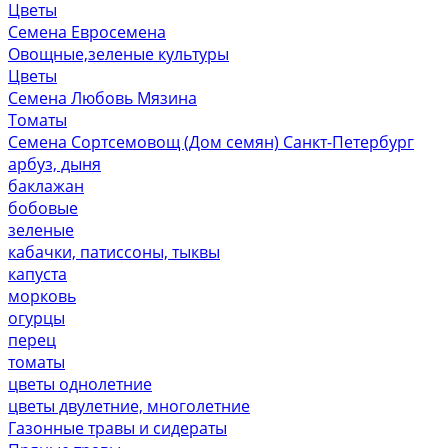
Цветы
Семена Евросемена
Овощные,зеленые культуры
Цветы
Семена Любовь Мязина
Томаты
Семена Сортсемовощ (Дом семян) Санкт-Петербург
арбуз, дыня
баклажан
бобовые
зеленые
кабачки, патиссоны, тыквы
капуста
морковь
огурцы
перец
томаты
цветы однолетние
цветы двулетние, многолетние
Газонные травы и сидераты