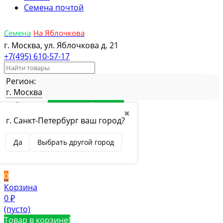
Семена почтой
Семена
На Яблочкова
г. Москва, ул. Яблочкова д. 21
+7(495) 610-57-17
Регион:
г. Москва
Избранное
Товар в избранном
✖
Сравнение
Товар в сравнении
г. Санкт-Петербург ваш город?
Вход
Да
Выбрать другой город
Вход
Регистрация
0
Корзина
0
₽
(пусто)
Товар в корзине!