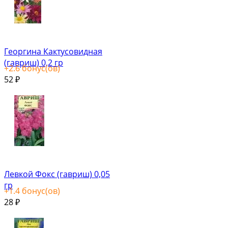
Георгина Кактусовидная
(гавриш) 0,2 гр
+
2.6
бонус(ов)
52
₽
Левкой Фокс (гавриш) 0,05
гр
+
1.4
бонус(ов)
28
₽