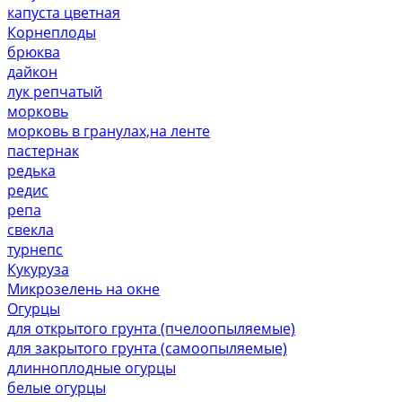
капуста цветная
Корнеплоды
брюква
дайкон
лук репчатый
морковь
морковь в гранулах,на ленте
пастернак
редька
редис
репа
свекла
турнепс
Кукуруза
Микрозелень на окне
Огурцы
для открытого грунта (пчелоопыляемые)
для закрытого грунта (самоопыляемые)
длинноплодные огурцы
белые огурцы