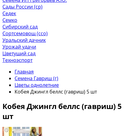
Сады России (ср)
Седек
Семко
Сибирский сад
Сортсемовощ (ссо)
Уральский дачник
Урожай удачи
Цветущий сад
Техноэспорт
Главная
Семена Гавриш (г)
Цветы однолетние
Кобея Джингл беллс (гавриш) 5 шт
Кобея Джингл беллс (гавриш) 5
шт