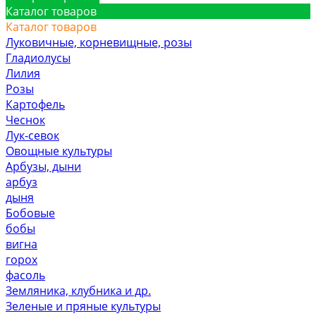
Каталог товаров
Каталог товаров
Луковичные, корневищные, розы
Гладиолусы
Лилия
Розы
Картофель
Чеснок
Лук-севок
Овощные культуры
Арбузы, дыни
арбуз
дыня
Бобовые
бобы
вигна
горох
фасоль
Земляника, клубника и др.
Зеленые и пряные культуры