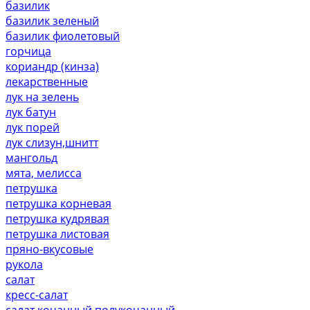
базилик
базилик зеленый
базилик фиолетовый
горчица
кориандр (кинза)
лекарственные
лук на зелень
лук батун
лук порей
лук слизун,шнитт
мангольд
мята, мелисса
петрушка
петрушка корневая
петрушка кудрявая
петрушка листовая
пряно-вкусовые
рукола
салат
кресс-салат
салат кочанный,полукочанный