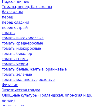
Подсолнечник
Томаты, перец, баклажаны
баклажаны
перец
перец сладкий
перец острый
томаты
томаты высокорослые
томаты среднерослые
томаты низкорослые
томаты биколор
томаты гномы
томаты черри
томаты белые, желтые, оранжевые
томаты зеленые
томаты малиновые,розовые
Физалис
Экзотическая грядка
Овощные культуры (Голландская, Японская и др.
линии)
арбуз, дыня