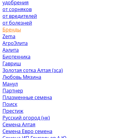
удобрения
от сорняков
от вредителей
от болезней
Бренды
Zema
АгроЭлита
Аэлита
Биотехника
Гавриш
Золотая сотка Алтая (зса)
Любовь Мязина
Манул
Партнер
Плазменные семена
Поиск
Престиж
Русский огород (нк)
Семена Алтая
Семена Евро семена
Семена ИП Григорьев А.Ю.