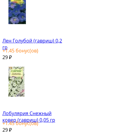
Лен Голубой (гавриш) 0,2
гр
+
1.45
бонус(ов)
29
₽
Лобулярия Снежный
ковер (гавриш) 0,05 гр
+
1.45
бонус(ов)
29
₽