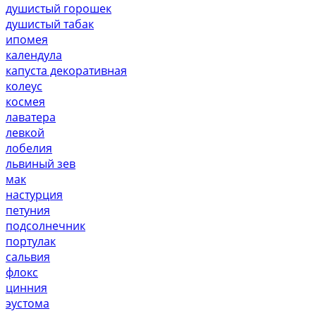
душистый горошек
душистый табак
ипомея
календула
капуста декоративная
колеус
космея
лаватера
левкой
лобелия
львиный зев
мак
настурция
петуния
подсолнечник
портулак
сальвия
флокс
цинния
эустома