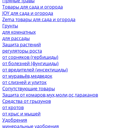
Пряные травы
Товары для сада и огорода
JOY для сада и огорода
Zema товары для сада и огорода
Грунты
для комнатных
для рассады
Защита растений
регуляторы роста
от сорняков (гербициды)
от болезней (фунгициды)
от вредителей (инсектициды)
от муравьёв,медведок
от слизней и улиток
Сопутствующие товары
Защита от комаров,мух,моли,ос,тараканов
Средства от грызунов
от кротов
от крыс и мышей
Удобрения
минеральные удобрения