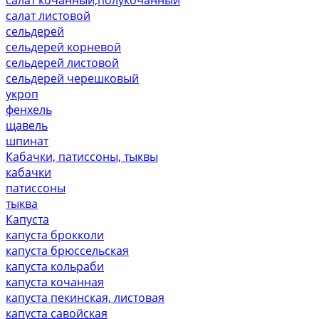
салат листовой
сельдерей
сельдерей корневой
сельдерей листовой
сельдерей черешковый
укроп
фенхель
щавель
шпинат
Кабачки, патиссоны, тыквы
кабачки
патиссоны
тыква
Капуста
капуста брокколи
капуста брюссельская
капуста кольраби
капуста кочанная
капуста пекинская, листовая
капуста савойская