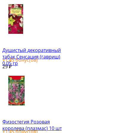
Душистый декоративный
табак Сенсация (гавриш)
+
1.45
бонус(ов)
0,05 гр
29
₽
Физостегия Розовая
королева (плазмас) 10 шт
+
1.45
бонус(ов)