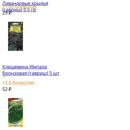
Лавандовые крылья
+
1.45
бонус(ов)
(гавриш) 0,5 гр
29
₽
Клещевина Импала
бронзовая (гавриш) 5 шт
1
+
2.6
бонус(ов)
52
₽