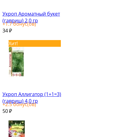
Укроп Ароматный букет
(гавриш) 2,0 гр
+
1.7
бонус(ов)
34
₽
Хит!
Укроп Аллигатор (1+1=3)
(гавриш) 4,0 гр
+
2.5
бонус(ов)
50
₽