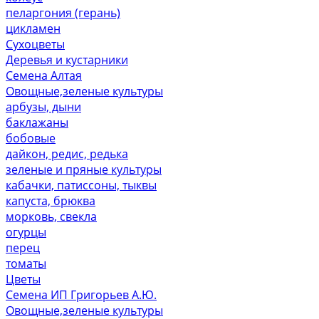
пеларгония (герань)
цикламен
Сухоцветы
Деревья и кустарники
Семена Алтая
Овощные,зеленые культуры
арбузы, дыни
баклажаны
бобовые
дайкон, редис, редька
зеленые и пряные культуры
кабачки, патиссоны, тыквы
капуста, брюква
морковь, свекла
огурцы
перец
томаты
Цветы
Семена ИП Григорьев А.Ю.
Овощные,зеленые культуры