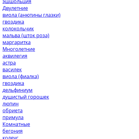
эшшольция
Двулетние
виола (анютины глазки)
гвоздика
колокольчик
мальва (шток роза)
маргаритка
Многолетние
аквилегия
астра
василек
виола (фиалка)
гвоздика
дельфиниум
душистый горошек
люпин
обриета
примула
Комнатные
бегония
колеус