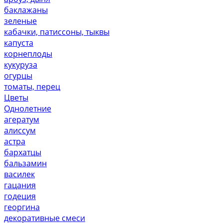
баклажаны
зеленые
кабачки, патиссоны, тыквы
капуста
корнеплоды
кукуруза
огурцы
томаты, перец
Цветы
Однолетние
агератум
алиссум
астра
бархатцы
бальзамин
василек
гацания
годеция
георгина
декоративные смеси