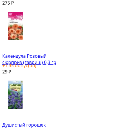
275
₽
Календула Розовый
сюрприз (гавриш) 0,3 гр
+
1.45
бонус(ов)
29
₽
Душистый горошек