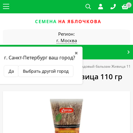
0
СЕМЕНА
НА ЯБЛОЧКОВА
Регион:
г. Москва
КАТАЛОГ ТОВАРОВ
✖
г. Санкт-Петербург ваш город?
для сада и огорода
Защита растений
Садовый бальзам Живица 110
Да
Выбрать другой город
Садовый бальзам Живица 110 гр