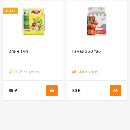
ХИТ!
Эпин 1мл
Гамаир 20 таб
+
1.75
бонус(ов)
+
4
бонус(ов)
35
80
₽
₽