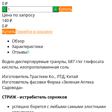
0
₽
Купить
-
+
Цена по запросу
140
₽
0
₽
Купить
Перейти в корзину
Обзор
Характеристики
Отзывы
0
Водно-диспергируемые гранулы, 687 г/кг глифосата
кислоты, изопропиламинная соль
Изготовитель Трасткем Ко., ЛТД, Китай
Изготовитель фасовки Фирма «Зеленая Аптека
Садовода»
СТРИЖ - истребитель сорняков
успешно борется с любыми самыми злостными