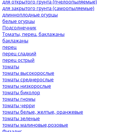
для открытого грунта (пчелоопыляемые)
для закрытого грунта (самоопыляемые)
длинноплодные огурцы
белые огурцы
Подсолнечник
Томаты, перец, баклажаны
баклажаны
перец
перец сладкий
перец острый
томаты
томаты высокорослые
томаты среднерослые
томаты низкорослые
томаты биколор
томаты гномы
томаты черри
томаты белые, желтые, оранжевые
томаты зеленые
томаты малиновые,розовые
Физалис