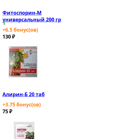
Фитоспорин-М
универсальный 200 гр
1
+
6.5
бонус(ов)
130
₽
Алирин-Б 20 таб
+
3.75
бонус(ов)
75
₽