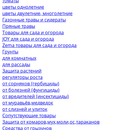
томаты
цветы однолетние
цветы двулетние, многолетние
Газонные травы и сидераты
Пряные травы
Товары для сада и огорода
JOY для сада и огорода
Zema товары для сада и огорода
Грунты
для комнатных
для рассады
Защита растений
регуляторы роста
от сорняков (гербициды)
от болезней (фунгициды)
от вредителей (инсектициды)
от муравьёв,медведок
от слизней и улиток
Сопутствующие товары
Защита от комаров,мух,моли,ос,тараканов
Средства от грызунов