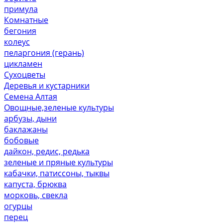
примула
Комнатные
бегония
колеус
пеларгония (герань)
цикламен
Сухоцветы
Деревья и кустарники
Семена Алтая
Овощные,зеленые культуры
арбузы, дыни
баклажаны
бобовые
дайкон, редис, редька
зеленые и пряные культуры
кабачки, патиссоны, тыквы
капуста, брюква
морковь, свекла
огурцы
перец