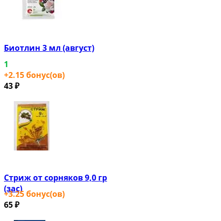
Биотлин 3 мл (август)
1
+
2.15
бонус(ов)
43
₽
Стриж от сорняков 9,0 гр
(зас)
+
3.25
бонус(ов)
65
₽