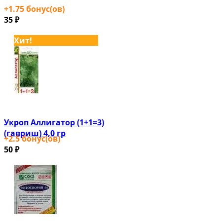
+
1.75
бонус(ов)
35
₽
Хит!
Укроп Аллигатор (1+1=3)
(гавриш) 4,0 гр
+
2.5
бонус(ов)
50
₽