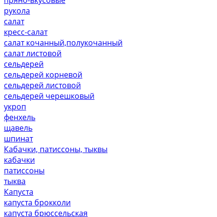
рукола
салат
кресс-салат
салат кочанный,полукочанный
салат листовой
сельдерей
сельдерей корневой
сельдерей листовой
сельдерей черешковый
укроп
фенхель
щавель
шпинат
Кабачки, патиссоны, тыквы
кабачки
патиссоны
тыква
Капуста
капуста брокколи
капуста брюссельская