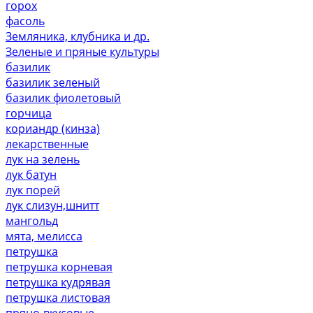
горох
фасоль
Земляника, клубника и др.
Зеленые и пряные культуры
базилик
базилик зеленый
базилик фиолетовый
горчица
кориандр (кинза)
лекарственные
лук на зелень
лук батун
лук порей
лук слизун,шнитт
мангольд
мята, мелисса
петрушка
петрушка корневая
петрушка кудрявая
петрушка листовая
пряно-вкусовые