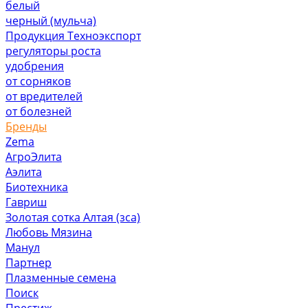
белый
черный (мульча)
Продукция Техноэкспорт
регуляторы роста
удобрения
от сорняков
от вредителей
от болезней
Бренды
Zema
АгроЭлита
Аэлита
Биотехника
Гавриш
Золотая сотка Алтая (зса)
Любовь Мязина
Манул
Партнер
Плазменные семена
Поиск
Престиж