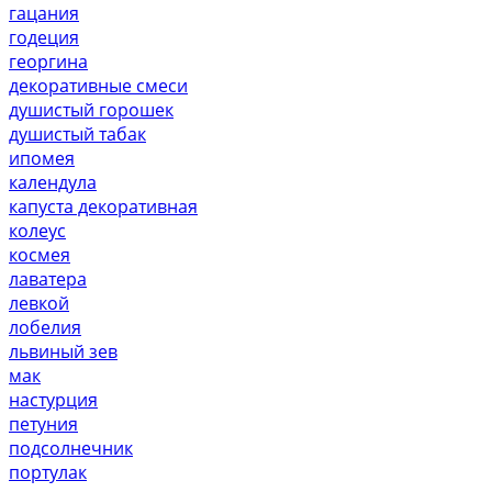
гацания
годеция
георгина
декоративные смеси
душистый горошек
душистый табак
ипомея
календула
капуста декоративная
колеус
космея
лаватера
левкой
лобелия
львиный зев
мак
настурция
петуния
подсолнечник
портулак