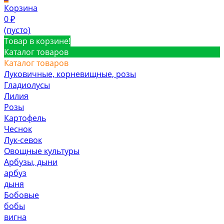
Корзина
0
₽
(пусто)
Товар в корзине!
Каталог товаров
Каталог товаров
Луковичные, корневищные, розы
Гладиолусы
Лилия
Розы
Картофель
Чеснок
Лук-севок
Овощные культуры
Арбузы, дыни
арбуз
дыня
Бобовые
бобы
вигна