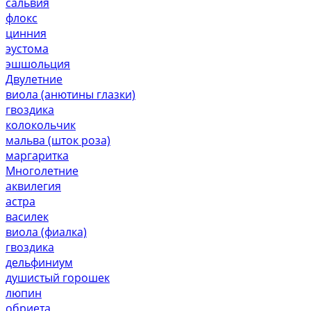
сальвия
флокс
цинния
эустома
эшшольция
Двулетние
виола (анютины глазки)
гвоздика
колокольчик
мальва (шток роза)
маргаритка
Многолетние
аквилегия
астра
василек
виола (фиалка)
гвоздика
дельфиниум
душистый горошек
люпин
обриета