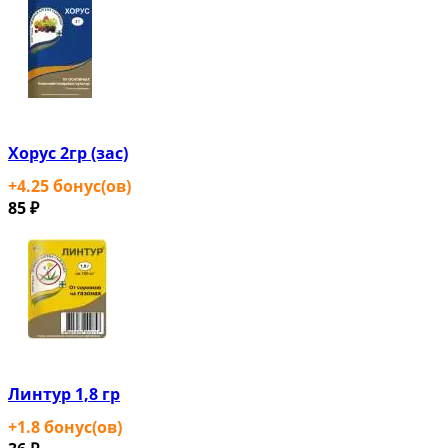
Хорус 2гр (зас)
+
4.25
бонус(ов)
85
₽
Линтур 1,8 гр
+
1.8
бонус(ов)