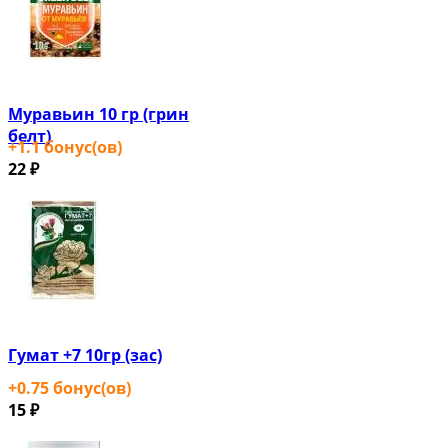
Муравьин 10 гр (грин
белт)
+
1.1
бонус(ов)
22
₽
Гумат +7 10гр (зас)
+
0.75
бонус(ов)
15
₽