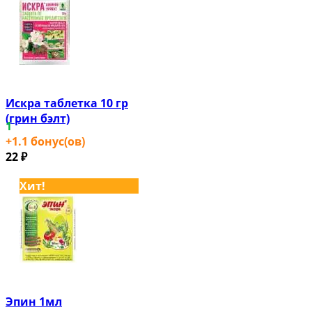
Искра таблетка 10 гр
(грин бэлт)
1
+
1.1
бонус(ов)
22
₽
Хит!
Эпин 1мл