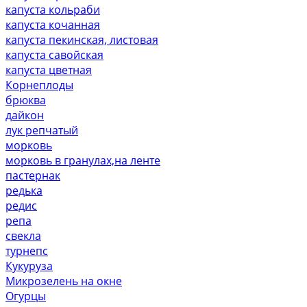
капуста кольраби
капуста кочанная
капуста пекинская, листовая
капуста савойская
капуста цветная
Корнеплоды
брюква
дайкон
лук репчатый
морковь
морковь в гранулах,на ленте
пастернак
редька
редис
репа
свекла
турнепс
Кукуруза
Микрозелень на окне
Огурцы