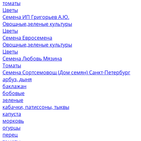
томаты
Цветы
Семена ИП Григорьев А.Ю.
Овощные,зеленые культуры
Цветы
Семена Евросемена
Овощные,зеленые культуры
Цветы
Семена Любовь Мязина
Томаты
Семена Сортсемовощ (Дом семян) Санкт-Петербург
арбуз, дыня
баклажан
бобовые
зеленые
кабачки, патиссоны, тыквы
капуста
морковь
огурцы
перец