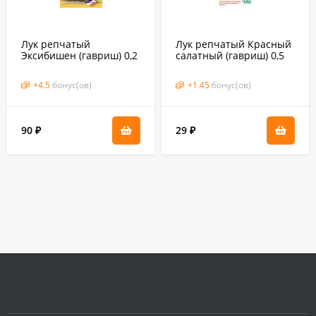
Лук репчатый
Лук репчатый Красный
Эксибишен (гавриш) 0,2
салатный (гавриш) 0,5
гр (бейо)
гр
+
4.5
бонус(ов)
+
1.45
бонус(ов)
90
29
₽
₽