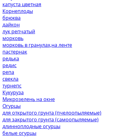
капуста цветная
Корнеплоды
брюква
дайкон
лук репчатый
морковь
морковь в гранулах,на ленте
пастернак
редька
редис
репа
свекла
турнепс
Кукуруза
Микрозелень на окне
Огурцы
для открытого грунта (пчелоопыляемые)
для закрытого грунта (самоопыляемые)
длинноплодные огурцы
белые огурцы