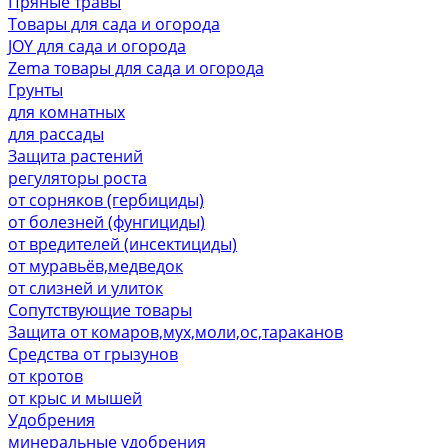
Пряные травы
Товары для сада и огорода
JOY для сада и огорода
Zema товары для сада и огорода
Грунты
для комнатных
для рассады
Защита растений
регуляторы роста
от сорняков (гербициды)
от болезней (фунгициды)
от вредителей (инсектициды)
от муравьёв,медведок
от слизней и улиток
Сопутствующие товары
Защита от комаров,мух,моли,ос,тараканов
Средства от грызунов
от кротов
от крыс и мышей
Удобрения
минеральные удобрения