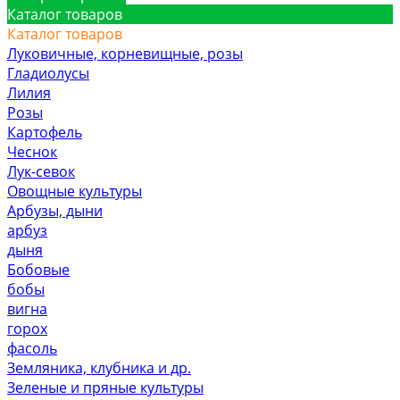
Каталог товаров
Каталог товаров
Луковичные, корневищные, розы
Гладиолусы
Лилия
Розы
Картофель
Чеснок
Лук-севок
Овощные культуры
Арбузы, дыни
арбуз
дыня
Бобовые
бобы
вигна
горох
фасоль
Земляника, клубника и др.
Зеленые и пряные культуры