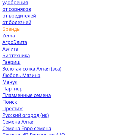
удобрения
от сорняков
от вредителей
от болезней
Бренды
Zema
АгроЭлита
Аэлита
Биотехника
Гавриш
Золотая сотка Алтая (зса)
Любовь Мязина
Манул
Партнер
Плазменные семена
Поиск
Престиж
Русский огород (нк)
Семена Алтая
Семена Евро семена
Семена ИП Григорьев А.Ю.