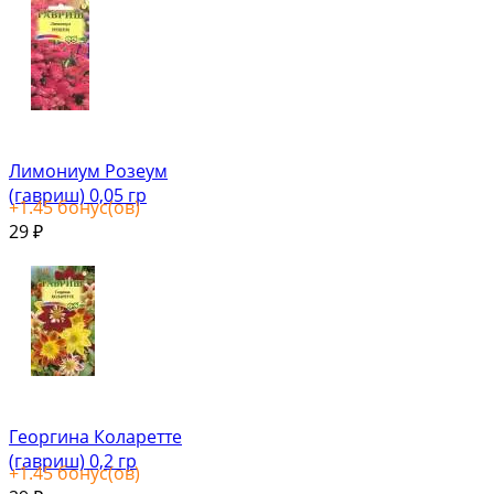
Лимониум Розеум
(гавриш) 0,05 гр
+
1.45
бонус(ов)
29
₽
Георгина Коларетте
(гавриш) 0,2 гр
+
1.45
бонус(ов)