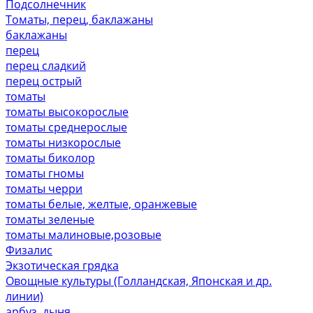
Подсолнечник
Томаты, перец, баклажаны
баклажаны
перец
перец сладкий
перец острый
томаты
томаты высокорослые
томаты среднерослые
томаты низкорослые
томаты биколор
томаты гномы
томаты черри
томаты белые, желтые, оранжевые
томаты зеленые
томаты малиновые,розовые
Физалис
Экзотическая грядка
Овощные культуры (Голландская, Японская и др.
линии)
арбуз, дыня