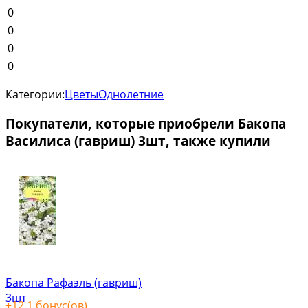
0
0
0
0
Категории:
Цветы
Однолетние
Покупатели, которые приобрели Бакопа
Василиса (гавриш) 3шт, также купили
Бакопа Рафаэль (гавриш)
3шт
+
12.1
бонус(ов)