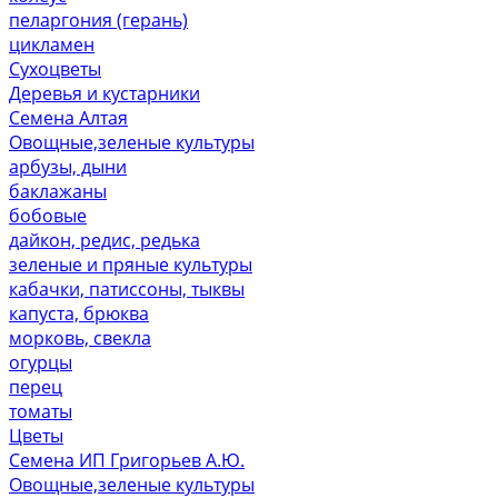
пеларгония (герань)
цикламен
Сухоцветы
Деревья и кустарники
Семена Алтая
Овощные,зеленые культуры
арбузы, дыни
баклажаны
бобовые
дайкон, редис, редька
зеленые и пряные культуры
кабачки, патиссоны, тыквы
капуста, брюква
морковь, свекла
огурцы
перец
томаты
Цветы
Семена ИП Григорьев А.Ю.
Овощные,зеленые культуры