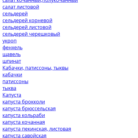
салат листовой
сельдерей
сельдерей корневой
сельдерей листовой
сельдерей черешковый
укроп
фенхель
щавель
шпинат
Кабачки, патиссоны, тыквы
кабачки
патиссоны
тыква
Капуста
капуста брокколи
капуста брюссельская
капуста кольраби
капуста кочанная
капуста пекинская, листовая
капуста савойская