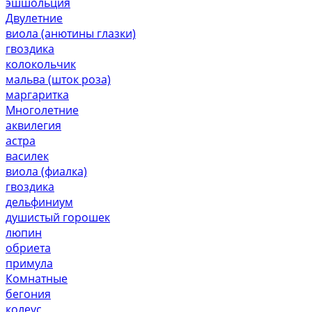
эшшольция
Двулетние
виола (анютины глазки)
гвоздика
колокольчик
мальва (шток роза)
маргаритка
Многолетние
аквилегия
астра
василек
виола (фиалка)
гвоздика
дельфиниум
душистый горошек
люпин
обриета
примула
Комнатные
бегония
колеус