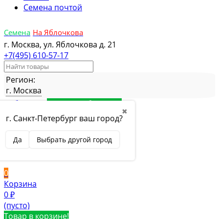
Семена почтой
Семена
На Яблочкова
г. Москва, ул. Яблочкова д. 21
+7(495) 610-57-17
Регион:
г. Москва
Избранное
Товар в избранном
✖
Сравнение
Товар в сравнении
г. Санкт-Петербург ваш город?
Вход
Да
Выбрать другой город
Вход
Регистрация
0
Корзина
0
₽
(пусто)
Товар в корзине!