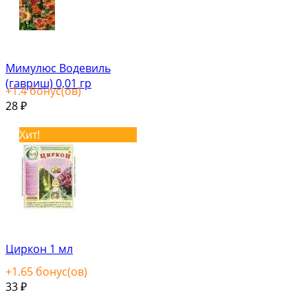
Мимулюс Водевиль
(гавриш) 0,01 гр
+
1.4
бонус(ов)
28
₽
Хит!
Циркон 1 мл
+
1.65
бонус(ов)
33
₽