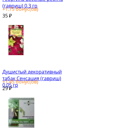
(гавриш) 0,3 гр
+
1.75
бонус(ов)
35
₽
Душистый декоративный
табак Сенсация (гавриш)
+
1.45
бонус(ов)
0,05 гр
29
₽