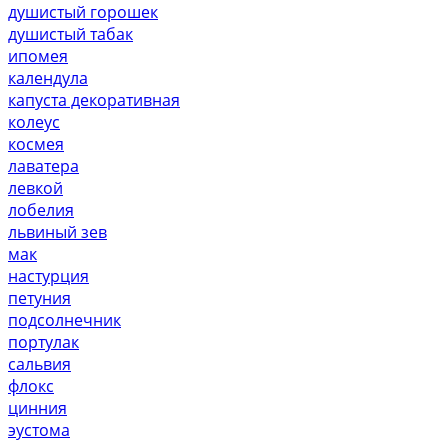
душистый горошек
душистый табак
ипомея
календула
капуста декоративная
колеус
космея
лаватера
левкой
лобелия
львиный зев
мак
настурция
петуния
подсолнечник
портулак
сальвия
флокс
цинния
эустома