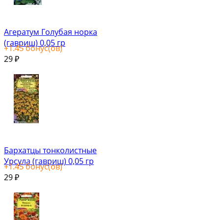
Агератум Голубая норка
(гавриш) 0,05 гр
+
1.45
бонус(ов)
29
₽
Бархатцы тонколистные
Урсула (гавриш) 0,05 гр
+
1.45
бонус(ов)
29
₽