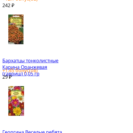
242
₽
Бархатцы тонколистные
Карина Оранжевая
+
1.45
бонус(ов)
(гавриш) 0,05 гр
29
₽
Георгина Веселые ребята