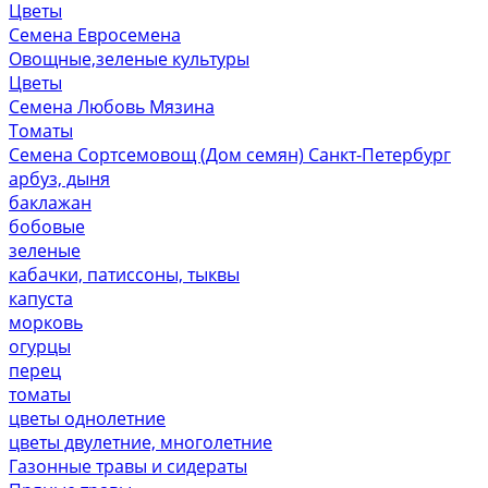
Цветы
Семена Евросемена
Овощные,зеленые культуры
Цветы
Семена Любовь Мязина
Томаты
Семена Сортсемовощ (Дом семян) Санкт-Петербург
арбуз, дыня
баклажан
бобовые
зеленые
кабачки, патиссоны, тыквы
капуста
морковь
огурцы
перец
томаты
цветы однолетние
цветы двулетние, многолетние
Газонные травы и сидераты