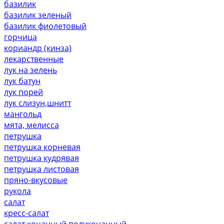
базилик
базилик зеленый
базилик фиолетовый
горчица
кориандр (кинза)
лекарственные
лук на зелень
лук батун
лук порей
лук слизун,шнитт
мангольд
мята, мелисса
петрушка
петрушка корневая
петрушка кудрявая
петрушка листовая
пряно-вкусовые
рукола
салат
кресс-салат
салат кочанный,полукочанный