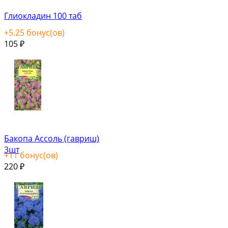
Глиокладин 100 таб
+
5.25
бонус(ов)
105
₽
Бакопа Ассоль (гавриш)
3шт
+
11
бонус(ов)
220
₽