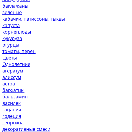
баклажаны
зеленые
кабачки, патиссоны, тыквы
капуста
корнеплоды
кукуруза
огурцы
томаты, перец
Цветы
Однолетние
агератум
алиссум
астра
бархатцы
бальзамин
василек
гацания
годеция
георгина
декоративные смеси