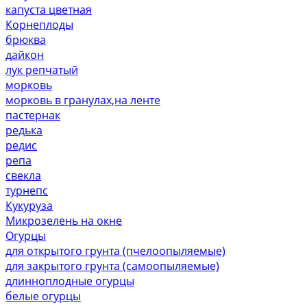
капуста цветная
Корнеплоды
брюква
дайкон
лук репчатый
морковь
морковь в гранулах,на ленте
пастернак
редька
редис
репа
свекла
турнепс
Кукуруза
Микрозелень на окне
Огурцы
для открытого грунта (пчелоопыляемые)
для закрытого грунта (самоопыляемые)
длинноплодные огурцы
белые огурцы