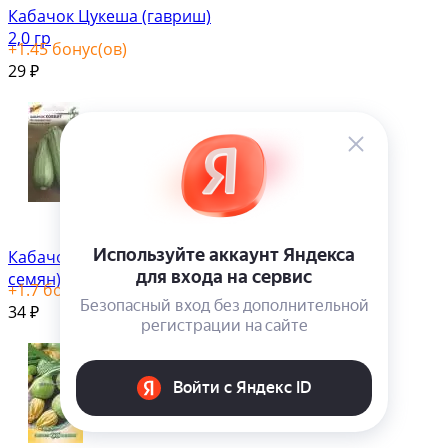
Кабачок Цукеша (гавриш)
2,0 гр
+
1.45
бонус(ов)
29
₽
Кабачок Хоббит (дом
семян) 14 шт
+
1.7
бонус(ов)
34
₽