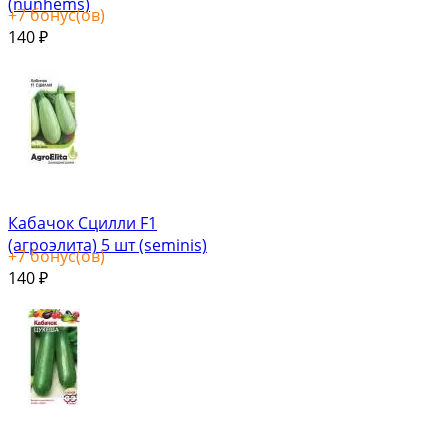
(nunhems)
+
7
бонус(ов)
140
₽
Кабачок Сцилли F1
(агроэлита) 5 шт (seminis)
+
7
бонус(ов)
140
₽