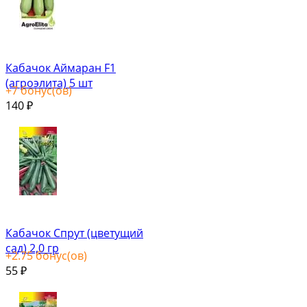
Кабачок Аймаран F1
(агроэлита) 5 шт
+
7
бонус(ов)
140
₽
Кабачок Спрут (цветущий
сад) 2,0 гр
+
2.75
бонус(ов)
55
₽