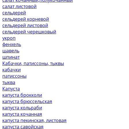
салат листовой
сельдерей
сельдерей корневой
сельдерей листовой
сельдерей черешковый
укроп
фенхель
щавель
шпинат
Кабачки, патиссоны, тыквы
кабачки
патиссоны
тыква
Капуста
капуста брокколи
капуста брюссельская
капуста кольраби
капуста кочанная
капуста пекинская, листовая
капуста савойская