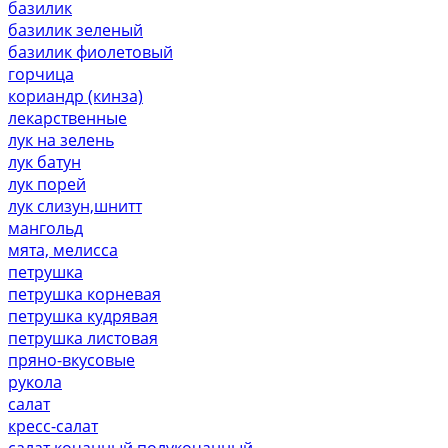
базилик
базилик зеленый
базилик фиолетовый
горчица
кориандр (кинза)
лекарственные
лук на зелень
лук батун
лук порей
лук слизун,шнитт
мангольд
мята, мелисса
петрушка
петрушка корневая
петрушка кудрявая
петрушка листовая
пряно-вкусовые
рукола
салат
кресс-салат
салат кочанный,полукочанный