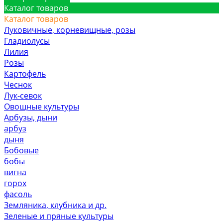
Каталог товаров
Каталог товаров
Луковичные, корневищные, розы
Гладиолусы
Лилия
Розы
Картофель
Чеснок
Лук-севок
Овощные культуры
Арбузы, дыни
арбуз
дыня
Бобовые
бобы
вигна
горох
фасоль
Земляника, клубника и др.
Зеленые и пряные культуры