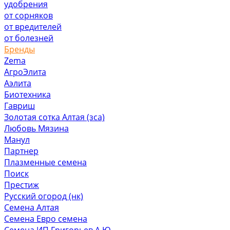
удобрения
от сорняков
от вредителей
от болезней
Бренды
Zema
АгроЭлита
Аэлита
Биотехника
Гавриш
Золотая сотка Алтая (зса)
Любовь Мязина
Манул
Партнер
Плазменные семена
Поиск
Престиж
Русский огород (нк)
Семена Алтая
Семена Евро семена
Семена ИП Григорьев А.Ю.