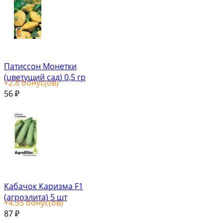
Патиссон Монетки
(цветущий сад) 0,5 гр
+
2.8
бонус(ов)
56
₽
Кабачок Каризма F1
(агроэлита) 5 шт
+
4.35
бонус(ов)
87
₽