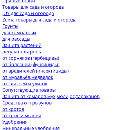
Пряные травы
Товары для сада и огорода
JOY для сада и огорода
Zema товары для сада и огорода
Грунты
для комнатных
для рассады
Защита растений
регуляторы роста
от сорняков (гербициды)
от болезней (фунгициды)
от вредителей (инсектициды)
от муравьёв,медведок
от слизней и улиток
Сопутствующие товары
Защита от комаров,мух,моли,ос,тараканов
Средства от грызунов
от кротов
от крыс и мышей
Удобрения
минеральные удобрения