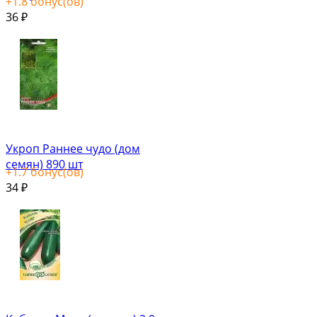
+
1.8
бонус(ов)
36
₽
Укроп Раннее чудо (дом
семян) 890 шт
+
1.7
бонус(ов)
34
₽