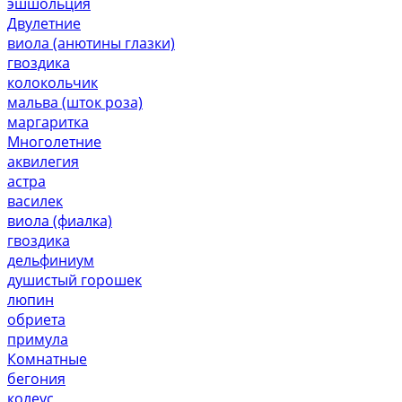
эшшольция
Двулетние
виола (анютины глазки)
гвоздика
колокольчик
мальва (шток роза)
маргаритка
Многолетние
аквилегия
астра
василек
виола (фиалка)
гвоздика
дельфиниум
душистый горошек
люпин
обриета
примула
Комнатные
бегония
колеус