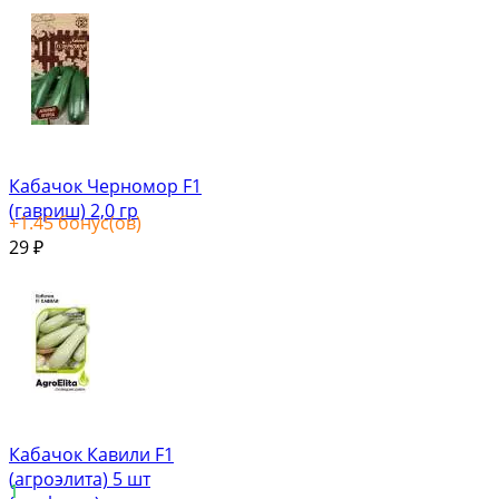
Кабачок Черномор F1
(гавриш) 2,0 гр
+
1.45
бонус(ов)
29
₽
Кабачок Кавили F1
(агроэлита) 5 шт
1