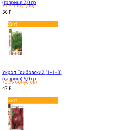
(гавриш) 2,0 гр
+
1.8
бонус(ов)
36
₽
Хит!
Укроп Грибовский (1+1=3)
(гавриш) 6,0 гр
+
2.35
бонус(ов)
47
₽
Хит!