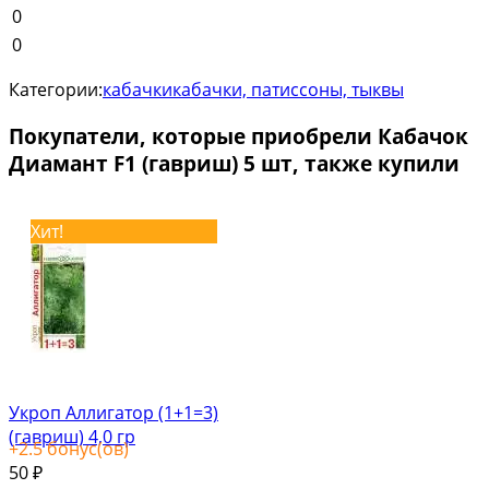
0
0
Категории:
кабачки
кабачки, патиссоны, тыквы
Покупатели, которые приобрели Кабачок
Диамант F1 (гавриш) 5 шт, также купили
Хит!
Укроп Аллигатор (1+1=3)
(гавриш) 4,0 гр
+
2.5
бонус(ов)
50
₽