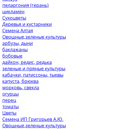
пеларгония (герань)
цикламен
Сухоцветы
Деревья и кустарники
Семена Алтая
Овощные,зеленые культуры
арбузы, дыни
баклажаны
бобовые
дайкон, редис, редька
зеленые и пряные культуры
кабачки, патиссоны, тыквы
капуста, брюква
морковь, свекла
огурцы
перец
томаты
Цветы
Семена ИП Григорьев А.Ю.
Овощные,зеленые культуры