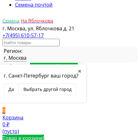
Семена почтой
Семена
На Яблочкова
г. Москва, ул. Яблочкова д. 21
+7(495) 610-57-17
Регион:
г. Москва
Избранное
Товар в избранном
✖
Сравнение
Товар в сравнении
г. Санкт-Петербург ваш город?
Вход
Да
Выбрать другой город
Вход
Регистрация
0
Корзина
0
₽
(пусто)
Товар в корзине!