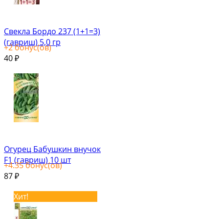
Свекла Бордо 237 (1+1=3)
(гавриш) 5,0 гр
+
2
бонус(ов)
40
₽
Огурец Бабушкин внучок
F1 (гавриш) 10 шт
+
4.35
бонус(ов)
87
₽
Хит!