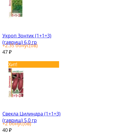
Укроп Зонтик (1+1=3)
(гавриш) 6,0 гр
+
2.35
бонус(ов)
47
₽
Хит!
Свекла Цилиндра (1+1=3)
(гавриш) 5,0 гр
+
2
бонус(ов)
40
₽