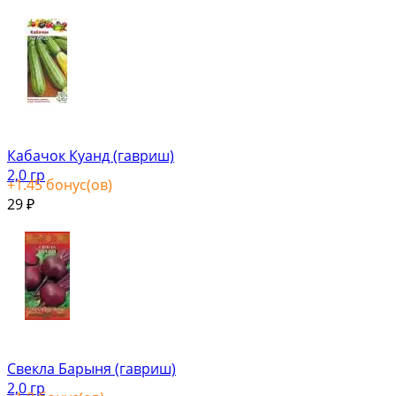
Кабачок Куанд (гавриш)
2,0 гр
+
1.45
бонус(ов)
29
₽
Свекла Барыня (гавриш)
2,0 гр