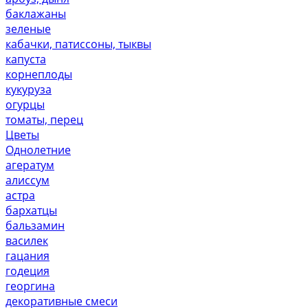
баклажаны
зеленые
кабачки, патиссоны, тыквы
капуста
корнеплоды
кукуруза
огурцы
томаты, перец
Цветы
Однолетние
агератум
алиссум
астра
бархатцы
бальзамин
василек
гацания
годеция
георгина
декоративные смеси