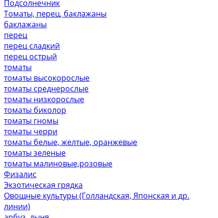
Подсолнечник
Томаты, перец, баклажаны
баклажаны
перец
перец сладкий
перец острый
томаты
томаты высокорослые
томаты среднерослые
томаты низкорослые
томаты биколор
томаты гномы
томаты черри
томаты белые, желтые, оранжевые
томаты зеленые
томаты малиновые,розовые
Физалис
Экзотическая грядка
Овощные культуры (Голландская, Японская и др.
линии)
арбуз, дыня