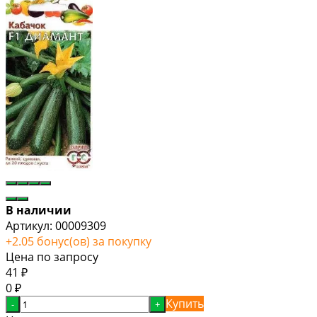
В наличии
Артикул:
00009309
+
2.05
бонус(ов) за покупку
Цена по запросу
41
₽
0
₽
Купить
-
+