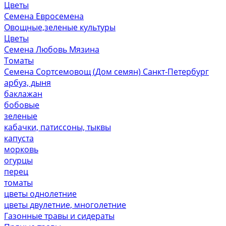
Цветы
Семена Евросемена
Овощные,зеленые культуры
Цветы
Семена Любовь Мязина
Томаты
Семена Сортсемовощ (Дом семян) Санкт-Петербург
арбуз, дыня
баклажан
бобовые
зеленые
кабачки, патиссоны, тыквы
капуста
морковь
огурцы
перец
томаты
цветы однолетние
цветы двулетние, многолетние
Газонные травы и сидераты