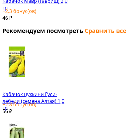
Кабачок Мавр (гавриш) 2,0
гр
+
2.3
бонус(ов)
46
₽
Рекомендуем посмотреть
Сравнить все
Кабачок цуккини Гуси-
лебеди (семена Алтая) 1,0
+
2.8
бонус(ов)
гр
56
₽