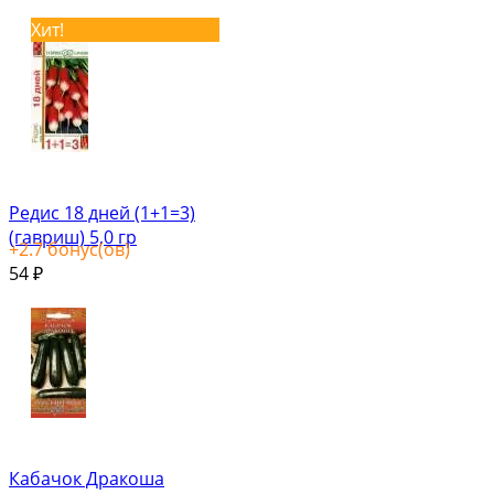
Хит!
Редис 18 дней (1+1=3)
(гавриш) 5,0 гр
+
2.7
бонус(ов)
54
₽
Кабачок Дракоша