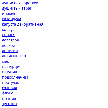
душистый горошек
душистый табак
ипомея
календула
капуста декоративная
колеус
космея
лаватера
левкой
лобелия
львиный зев
мак
настурция
петуния
подсолнечник
портулак
сальвия
флокс
цинния
эустома