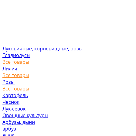
Луковичные, корневищные, розы
Гладиолусы
Все товары
Лилия
Все товары
Розы
Все товары
Картофель
Чеснок
Лук-севок
Овощные культуры
Арбузы, дыни
арбуз
дыня