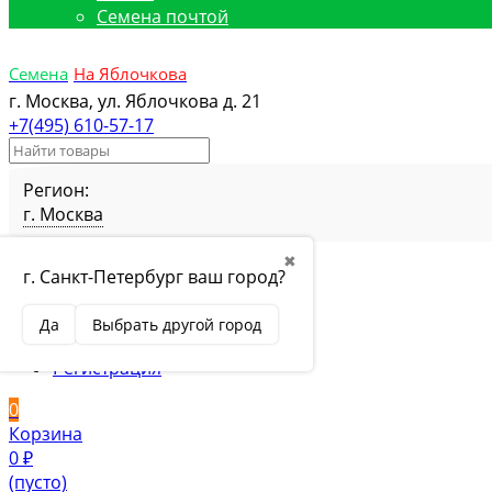
Семена почтой
Семена
На Яблочкова
г. Москва, ул. Яблочкова д. 21
+7(495) 610-57-17
Регион:
г. Москва
Избранное
Товар в избранном
✖
г. Санкт-Петербург ваш город?
Сравнение
Товар в сравнении
Вход
Да
Выбрать другой город
Вход
Регистрация
0
Корзина
0
₽
(пусто)