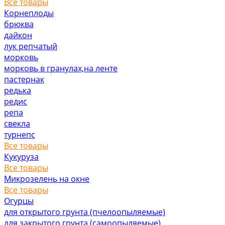
Все товары
Корнеплоды
брюква
дайкон
лук репчатый
морковь
морковь в гранулах,на ленте
пастернак
редька
редис
репа
свекла
турнепс
Все товары
Кукуруза
Все товары
Микрозелень на окне
Все товары
Огурцы
для открытого грунта (пчелоопыляемые)
для закрытого грунта (самоопыляемые)