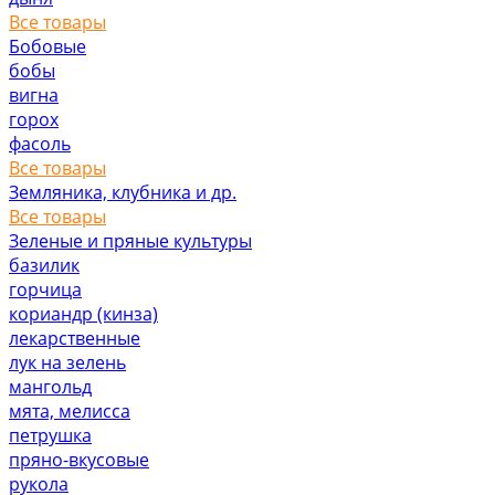
Все товары
Бобовые
бобы
вигна
горох
фасоль
Все товары
Земляника, клубника и др.
Все товары
Зеленые и пряные культуры
базилик
горчица
кориандр (кинза)
лекарственные
лук на зелень
мангольд
мята, мелисса
петрушка
пряно-вкусовые
рукола