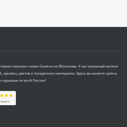
Укрывной материал
Агроспан "17 4,20*13
530
₽
Совок садовый ZEMA
ZM 2110
1 100
₽
ернет-магазин семян Семена на Яблочкова. У нас огромный каталог
й, луковиц цветов и посадочного материала. Здесь вы можете купить
и курьером по всей России!
Краска садовая 3кг
375
₽
Бордоская жидкость
Бордоска (евросемена)
0,25 л