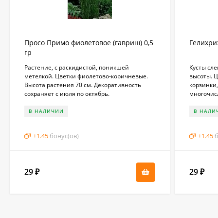
Просо Примо фиолетовое (гавриш) 0,5
Гелихриз
гр
Растение, с раскидистой, поникшей
Кусты сле
метелкой. Цветки фиолетово-коричневые.
высоты. 
Высота растения 70 см. Декоративность
корзинки
сохраняет с июля по октябрь.
многочисл
В НАЛИЧИИ
В НАЛИ
+
1.45
бонус(ов)
+
1.45
б
29
29
₽
₽