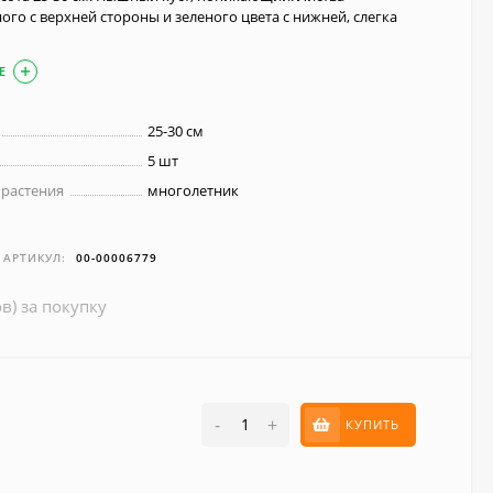
ого с верхней стороны и зеленого цвета с нижней, слегка
Е
25-30 см
5 шт
 растения
многолетник
АРТИКУЛ:
00-00006779
в) за покупку
-
+
КУПИТЬ