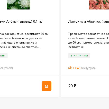
ум Албум (гавриш) 0,1 гр
Лимониум Абрикос (гавр
гка раскидистые, достигают 70 см
Травянистое однолетнее р
Цветки собраны в соцветия —
семейства Свинчатковые. 
, имеющие очень яркие и
до 60 см, прямостоячие, в 
енные листочки обертки...
ветвистые
ЧИИ
В НАЛИЧИИ
онус(ов)
+
1.45
бонус(ов)
29
₽