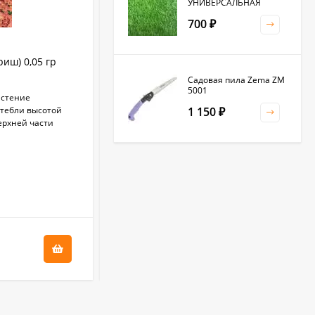
УНИВЕРСАЛЬНАЯ
700
₽
иш) 0,05 гр
Скабиоза Лавандовая леди (гавриш)
0,2 гр
Садовая пила Zema ZM
5001
астение
Крупноцветковая скабиоза - неприхотливое
Стебли высотой
однолетнее растение.Стебель прямой,
1 150
₽
верхней части
разветвляющийся, высотой до 90 см.
Мелкие цветки собраны в головчатые...
В НАЛИЧИИ
Клевер белый 0,5кг
(фас.)
+
1.45
бонус(ов)
1 500
₽
29
₽
Садовая тяпка-
культиватор Zema ZM
2111
1 250
₽