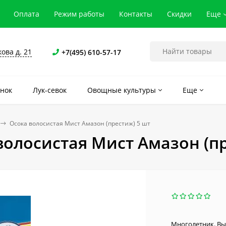
Оплата
Режим работы
Контакты
Скидки
Еще
кова д. 21
+7(495) 610-57-17
нок
Лук-севок
Овощные культуры
Еще
Осока волосистая Мист Амазон (престиж) 5 шт
волосистая Мист Амазон (пр
Многолетник. Вы