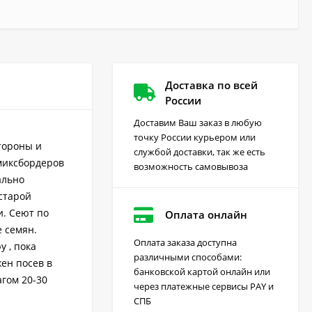
Доставка по всей
России
Доставим Ваш заказ в любую
точку России курьером или
тороны и
службой доставки, так же есть
 миксбордеров
возможность самовывоза
ально
 старой
и. Сеют по
Оплата онлайн
е семян.
Оплата заказа доступна
 , пока
различными способами:
жен посев в
Грейдер от сорняков
банковской картой онлайн или
(август) 10 мл
агом 20-30
через платежные сервисы PAY и
170
₽
СПБ