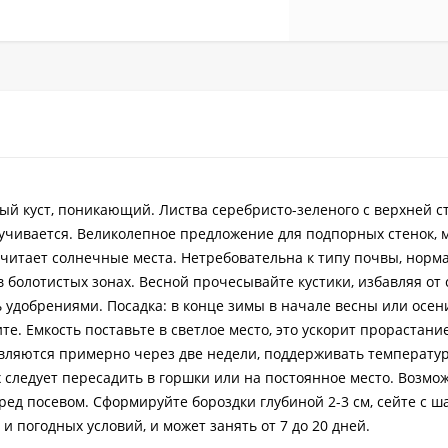
ый куст, поникающий. Листва серебристо-зеленого с верхней с
кручивается. Великолепное предложение для подпорных стенок,
читает солнечные места. Нетребовательна к типу почвы, норм
 в болотистых зонах. Весной прочесывайте кустики, избавляя от
 удобрениями. Посадка: в конце зимы в начале весны или осен
те. Емкость поставьте в светлое место, это ускорит прорастани
вляются примерно через две недели, поддерживать температуру
х следует пересадить в горшки или на постоянное место. Возмо
ред посевом. Сформируйте бороздки глубиной 2-3 см, сейте с ш
 погодных условий, и может занять от 7 до 20 дней.