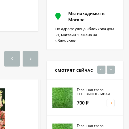
Мы находимся в
Фацелия 0,3кг (фас)
Москве
По адресу: улица Яблочкова дом
220
₽
21, магазин "Семена на
Яблочкова"
Кристалон томатный
100 гр
230
₽
СМОТРЯТ СЕЙЧАС
Газонная трава
ТЕНЕВЫНОСЛИВАЯ
700
₽
Газонная трава